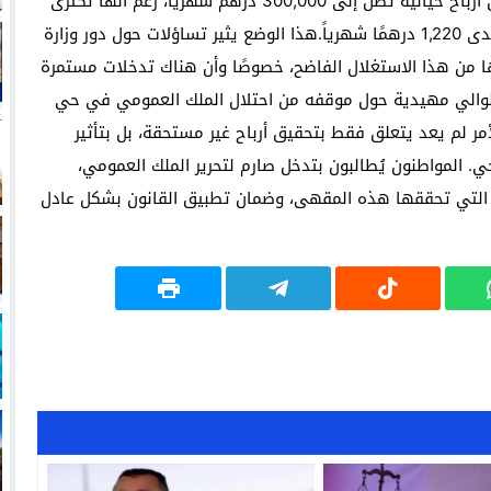
تواصل إحدى المقاهي استغلال الملك العمومي وتحقيق أرباح خيالية تصل إلى 300,000 درهم شهريًا، رغم أنها تُكتَرى
من وزارة الأوقاف والشؤون الإسلامية بمبلغ زهيد لا يتعدى 1,220 درهمًا شهرياً.هذا الوضع يثير تساؤلات حول دور وزارة
ا من هذا الاستغلال الفاضح، خصوصًا وأن هناك تدخلات مستمرة
 الوالي مهيدية حول موقفه من احتلال الملك العمومي في حي
لأمر لم يعد يتعلق فقط بتحقيق أرباح غير مستحقة، بل بتأثير
 المواطنون يُطالبون بتدخل صارم لتحرير الملك العمومي،
مة التي تحققها هذه المقهى، وضمان تطبيق القانون بشكل عادل