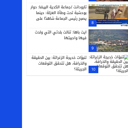
تارودانت /جماعة الكدية البيضا: دوار
بوحشبة تحت وطأة العزلة: حينما
يصبح رئيس الجماعة شاهدًا على
8
معاناة دَوّارِه
ايت باها: تنالت بلدتي التي ولدت
فيها واحببتها
9
تنبؤات خديجة الزغراتة: بين الحقيقة
والخرافة، هل تتحقق التوقعات
الجريئة؟
10