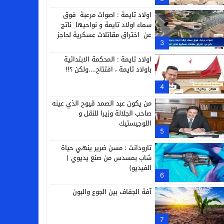
التجارية
اولاد تايمة : اصوات مرعبة فوق
سماء اولاد تايمة و نواحيها ناتج
عن اختراق مقاتلات عسكرية لحاجز
3
الصوت
اولاد تايمة : المحكمة الابتدائية
باولاد تايمة ، افتتاح….ولكن ؟!!
4
من يكون عبد الصمد قيوح الذي عينه
صاحب الجلالة وزيرا للنقل و
اللوجيستيك
5
تارودانت : مسن ضرير ينهي حياة
شاب بمسدس من صنع يديوي (
الفيديو)
6
آفة الجفاف بين الجوع والبون
7