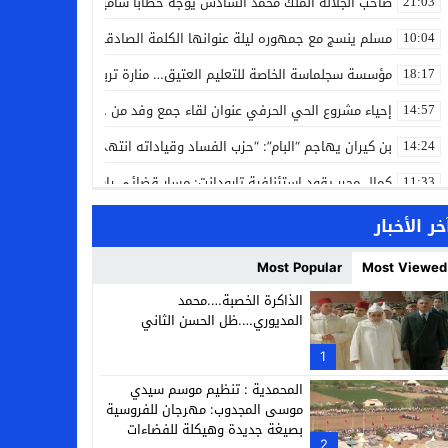
صاحب الجلالة الملك محمد السادس يوجه خطابا ساميا إلى الأمة بمناسبة
21:03
مسلم ينسج مع جمهوره ليلة عنوانها الكلمة الصادقة في مهرجان إفرا
10:04
مؤسسة سجلماسة الخاصة للتعليم العتيق… منارة تربوية تجمع بين أصالة
18:17
إحياء مشروع الحي الحرفي عنوان لقاء جمع وفد من جمعية التضامن للحرفيي
14:57
بن كيران يهاجم “البام”: “حزب الفساد وقياداته انتهى ببعضها في الس
14:24
كمال محرر يقود استئنافية تارودانت: مسار قضائي راسخ ورؤية أكاديمية
11:33
حبشان وكيلاً عاماً بتارودانت: ترقية جديدة في الحركة القضائية (بورتريه)
11:05
خر الأخبار
حزب الديمقراطيين الجدد يؤسس منظمتي شباب ونساء الصحراء بالعيون
21:28
Most Popular
Most Viewed
عطش أولاد تايمة وسياسة “الحبة والقبة”: هل أصبح الماء إنجازاً بطولياً؟
13:37
الذاكرة الخصبة….محمد
المديوري….ظل الحسن الثاني
انطلاق فعاليات الدورة 12 لمعرض المنتوجات المحلية بأكادير SIPTA (فيديو)
12:25
1
والي جهة سوس ماسة يعطي انطلاقة فعاليات الدورة الثانية عشرة للمعرض الدو
22:33
المحمدية : تنظيم موسم سيدي
موسى المجدوب: مهرجان للفروسية
بصيغة جديدة وهيكلة للفضاءات
2