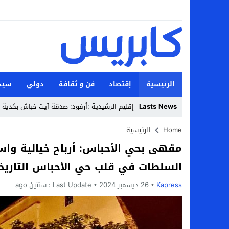
الرئيسية
إقتصاد
فن و ثقافة
دولي
سيد
_
Lasts News
Stop
Home
الرئيسية
مقهى بحي الأحباس: أرباح خيالية و
Previous
السلطات في قلب حي الأحباس التاريخي 
Next
Kapress
26 ديسمبر 2024
Last Update :
سنتين ago