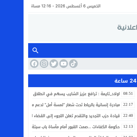
الخميس 6 أغسطس 2026 - 12:16 مساءً
24 ساعة
اولاد_تايمة : ترافع عزيز الشايب يسهم في انطلاق مشروع مائي بالكف
08:51
مبادرة إنسانية بالرباط تحت شعار “لمسة أمل” لدعم مرضى السرطان
22:17
قيادة حزب التجديد والتقدم تعلن اللجوء إلى القضاء لمواجهة ما وصفته
22:40
حكومة الكفاءات …صمت القبور أمام مأساة باب سبتة
12:13