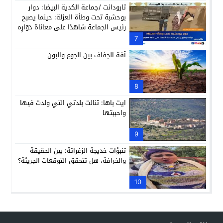
تارودانت /جماعة الكدية البيضا: دوار
بوحشبة تحت وطأة العزلة: حينما يصبح
رئيس الجماعة شاهدًا على معاناة دَوّارِه
7
آفة الجفاف بين الجوع والبون
8
ايت باها: تنالت بلدتي التي ولدت فيها
واحببتها
9
تنبؤات خديجة الزغراتة: بين الحقيقة
والخرافة، هل تتحقق التوقعات الجريئة؟
10