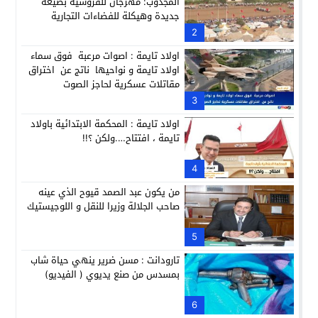
المجدوب: مهرجان للفروسية بصيغة
جديدة وهيكلة للفضاءات التجارية
2
اولاد تايمة : اصوات مرعبة فوق سماء
اولاد تايمة و نواحيها ناتج عن اختراق
مقاتلات عسكرية لحاجز الصوت
3
اولاد تايمة : المحكمة الابتدائية باولاد
تايمة ، افتتاح….ولكن ؟!!
4
من يكون عبد الصمد قيوح الذي عينه
صاحب الجلالة وزيرا للنقل و اللوجيستيك
5
تارودانت : مسن ضرير ينهي حياة شاب
بمسدس من صنع يديوي ( الفيديو)
6