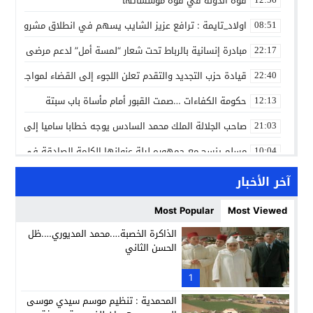
قوة الدولة في قوة مؤسساتها
اولاد_تايمة : ترافع عزيز الشايب يسهم في انطلاق مشروع مائي
08:51
مبادرة إنسانية بالرباط تحت شعار “لمسة أمل” لدعم مرضى السرط
22:17
قيادة حزب التجديد والتقدم تعلن اللجوء إلى القضاء لمواجهة ما
22:40
حكومة الكفاءات …صمت القبور أمام مأساة باب سبتة
12:13
صاحب الجلالة الملك محمد السادس يوجه خطابا ساميا إلى الأمة 
21:03
مسلم ينسج مع جمهوره ليلة عنوانها الكلمة الصادقة في مهرجا
10:04
مؤسسة سجلماسة الخاصة للتعليم العتيق… منارة تربوية تجمع بين
18:17
آخر الأخبار
إحياء مشروع الحي الحرفي عنوان لقاء جمع وفد من جمعية التضامن 
14:57
Most Popular
Most Viewed
بن كيران يهاجم “البام”: “حزب الفساد وقياداته انتهى ببعضها 
14:24
الذاكرة الخصبة….محمد المديوري….ظل
الحسن الثاني
كمال محرر يقود استئنافية تارودانت: مسار قضائي راسخ ورؤية أك
11:33
حبشان وكيلاً عاماً بتارودانت: ترقية جديدة في الحركة القضائية (ب
1
11:05
المحمدية : تنظيم موسم سيدي موسى