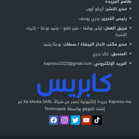
طاقم الجريدة
مدير النشر:
أزيكو أيوب
رئيس التحرير:
بدري يوسف
فريق العمل:
ليلى بوقفا – منير نافع – رشيد بوعتا – زكرياء
الإشرة
مدير مكتب الدار البيضاء / سطات:
بوعتا رشيد
المنسق:
خالد بدري
البريد الإلكتروني:
kapress2023@gmail.com
Kapress.ma جريدة إلكترونية تصدر عن شركة Ka Media SARL تم
إنشاء الموقع بواسطة Technopek