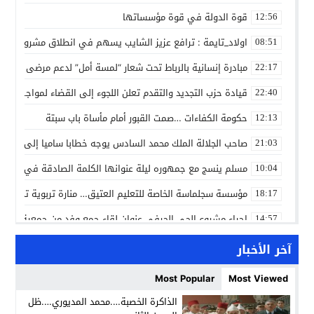
قوة الدولة في قوة مؤسساتها
12:56
اولاد_تايمة : ترافع عزيز الشايب يسهم في انطلاق مشروع مائي
08:51
مبادرة إنسانية بالرباط تحت شعار “لمسة أمل” لدعم مرضى السرط
22:17
قيادة حزب التجديد والتقدم تعلن اللجوء إلى القضاء لمواجهة ما
22:40
حكومة الكفاءات …صمت القبور أمام مأساة باب سبتة
12:13
صاحب الجلالة الملك محمد السادس يوجه خطابا ساميا إلى الأمة 
21:03
مسلم ينسج مع جمهوره ليلة عنوانها الكلمة الصادقة في مهرجا
10:04
مؤسسة سجلماسة الخاصة للتعليم العتيق… منارة تربوية تجمع بين
18:17
إحياء مشروع الحي الحرفي عنوان لقاء جمع وفد من جمعية التضامن 
14:57
بن كيران يهاجم “البام”: “حزب الفساد وقياداته انتهى ببعضها 
14:24
آخر الأخبار
كمال محرر يقود استئنافية تارودانت: مسار قضائي راسخ ورؤية أك
11:33
Most Popular
Most Viewed
حبشان وكيلاً عاماً بتارودانت: ترقية جديدة في الحركة القضائية (ب
11:05
الذاكرة الخصبة….محمد المديوري….ظل