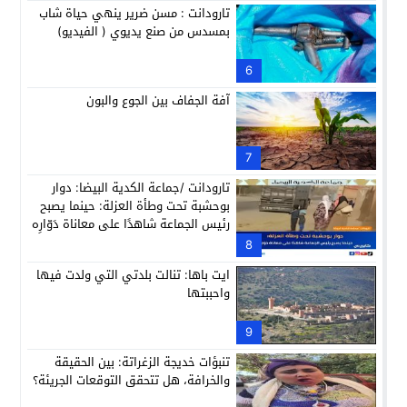
تارودانت : مسن ضرير ينهي حياة شاب
بمسدس من صنع يديوي ( الفيديو)
6
آفة الجفاف بين الجوع والبون
7
تارودانت /جماعة الكدية البيضا: دوار
بوحشبة تحت وطأة العزلة: حينما يصبح
رئيس الجماعة شاهدًا على معاناة دَوّارِه
8
ايت باها: تنالت بلدتي التي ولدت فيها
واحببتها
9
تنبؤات خديجة الزغراتة: بين الحقيقة
والخرافة، هل تتحقق التوقعات الجريئة؟