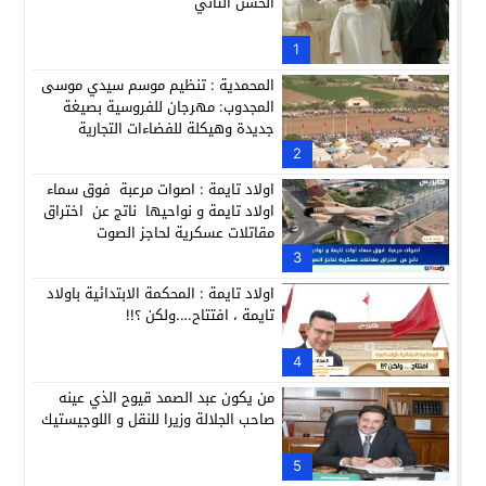
الحسن الثاني
حزب الديمقراطيين الجدد يؤسس منظمتي شباب ونساء الصحراء با
21:28
عطش أولاد تايمة وسياسة “الحبة والقبة”: هل أصبح الماء إنجازاً بط
1
13:37
المحمدية : تنظيم موسم سيدي موسى
المجدوب: مهرجان للفروسية بصيغة
جديدة وهيكلة للفضاءات التجارية
2
اولاد تايمة : اصوات مرعبة فوق سماء
اولاد تايمة و نواحيها ناتج عن اختراق
مقاتلات عسكرية لحاجز الصوت
3
اولاد تايمة : المحكمة الابتدائية باولاد
تايمة ، افتتاح….ولكن ؟!!
4
من يكون عبد الصمد قيوح الذي عينه
صاحب الجلالة وزيرا للنقل و اللوجيستيك
5