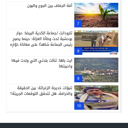
آفة الجفاف بين الجوع والبون
7
تارودانت /جماعة الكدية البيضا: دوار
بوحشبة تحت وطأة العزلة: حينما يصبح
رئيس الجماعة شاهدًا على معاناة دَوّارِه
8
ايت باها: تنالت بلدتي التي ولدت فيها
واحببتها
9
تنبؤات خديجة الزغراتة: بين الحقيقة
والخرافة، هل تتحقق التوقعات الجريئة؟
10