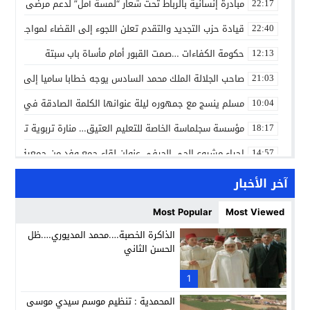
مبادرة إنسانية بالرباط تحت شعار “لمسة أمل” لدعم مرضى السرط
22:17
قيادة حزب التجديد والتقدم تعلن اللجوء إلى القضاء لمواجهة ما
22:40
حكومة الكفاءات …صمت القبور أمام مأساة باب سبتة
12:13
صاحب الجلالة الملك محمد السادس يوجه خطابا ساميا إلى الأمة 
21:03
مسلم ينسج مع جمهوره ليلة عنوانها الكلمة الصادقة في مهرجا
10:04
مؤسسة سجلماسة الخاصة للتعليم العتيق… منارة تربوية تجمع بين
18:17
إحياء مشروع الحي الحرفي عنوان لقاء جمع وفد من جمعية التضامن 
14:57
بن كيران يهاجم “البام”: “حزب الفساد وقياداته انتهى ببعضها 
14:24
آخر الأخبار
كمال محرر يقود استئنافية تارودانت: مسار قضائي راسخ ورؤية أك
11:33
Most Popular
Most Viewed
حبشان وكيلاً عاماً بتارودانت: ترقية جديدة في الحركة القضائية (ب
11:05
الذاكرة الخصبة….محمد المديوري….ظل
الحسن الثاني
حزب الديمقراطيين الجدد يؤسس منظمتي شباب ونساء الصحراء با
21:28
عطش أولاد تايمة وسياسة “الحبة والقبة”: هل أصبح الماء إنجازاً بط
1
13:37
المحمدية : تنظيم موسم سيدي موسى