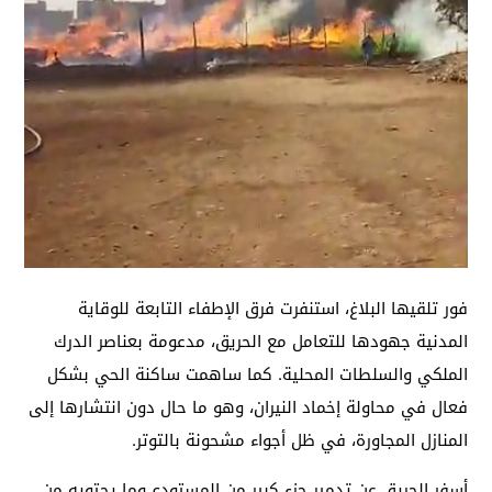
فور تلقيها البلاغ، استنفرت فرق الإطفاء التابعة للوقاية
المدنية جهودها للتعامل مع الحريق، مدعومة بعناصر الدرك
الملكي والسلطات المحلية. كما ساهمت ساكنة الحي بشكل
فعال في محاولة إخماد النيران، وهو ما حال دون انتشارها إلى
المنازل المجاورة، في ظل أجواء مشحونة بالتوتر.
أسفر الحريق عن تدمير جزء كبير من المستودع وما يحتويه من