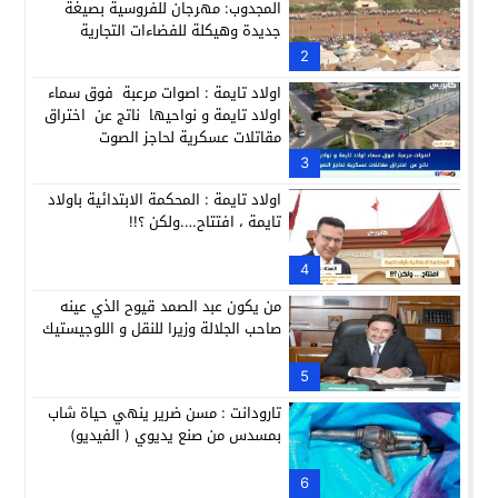
المجدوب: مهرجان للفروسية بصيغة
جديدة وهيكلة للفضاءات التجارية
2
اولاد تايمة : اصوات مرعبة فوق سماء
اولاد تايمة و نواحيها ناتج عن اختراق
مقاتلات عسكرية لحاجز الصوت
3
اولاد تايمة : المحكمة الابتدائية باولاد
تايمة ، افتتاح….ولكن ؟!!
4
من يكون عبد الصمد قيوح الذي عينه
صاحب الجلالة وزيرا للنقل و اللوجيستيك
5
تارودانت : مسن ضرير ينهي حياة شاب
بمسدس من صنع يديوي ( الفيديو)
6