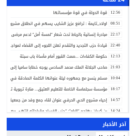
قوة الدولة في قوة مؤسساتها
12:56
اولاد_تايمة : ترافع عزيز الشايب يسهم في انطلاق مشروع مائي
08:51
مبادرة إنسانية بالرباط تحت شعار “لمسة أمل” لدعم مرضى السرط
22:17
قيادة حزب التجديد والتقدم تعلن اللجوء إلى القضاء لمواجهة ما
22:40
حكومة الكفاءات …صمت القبور أمام مأساة باب سبتة
12:13
صاحب الجلالة الملك محمد السادس يوجه خطابا ساميا إلى الأمة 
21:03
مسلم ينسج مع جمهوره ليلة عنوانها الكلمة الصادقة في مهرجا
10:04
مؤسسة سجلماسة الخاصة للتعليم العتيق… منارة تربوية تجمع بين
18:17
إحياء مشروع الحي الحرفي عنوان لقاء جمع وفد من جمعية التضامن 
14:57
بن كيران يهاجم “البام”: “حزب الفساد وقياداته انتهى ببعضها 
14:24
كمال محرر يقود استئنافية تارودانت: مسار قضائي راسخ ورؤية أك
11:33
آخر الأخبار
حبشان وكيلاً عاماً بتارودانت: ترقية جديدة في الحركة القضائية (ب
11:05