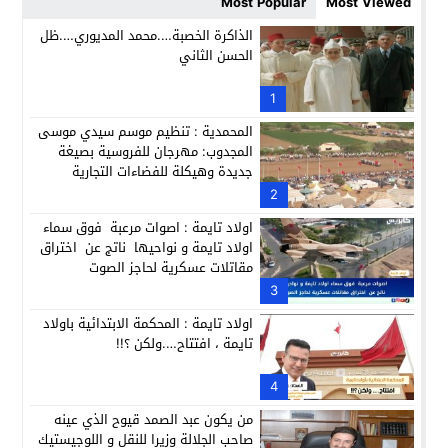
Most Popular
Most Viewed
حزب الديمقراطيين الجدد يؤسس منظمتي شباب ونساء الصحراء با
21:28
الذاكرة الخصبة….محمد المديوري….ظل
الحسن الثاني
عطش أولاد تايمة وسياسة “الحبة والقبة”: هل أصبح الماء إنجازاً بط
13:37
انطلاق فعاليات الدورة 12 لمعرض المنتوجات المحلية بأكادير SIPTA (فيديو)
1
12:25
المحمدية : تنظيم موسم سيدي موسى
المجدوب: مهرجان للفروسية بصيغة
جديدة وهيكلة للفضاءات التجارية
2
اولاد تايمة : اصوات مرعبة فوق سماء
اولاد تايمة و نواحيها ناتج عن اختراق
مقاتلات عسكرية لحاجز الصوت
3
اولاد تايمة : المحكمة الابتدائية باولاد
تايمة ، افتتاح….ولكن ؟!!
4
من يكون عبد الصمد قيوح الذي عينه
صاحب الجلالة وزيرا للنقل و اللوجيستيك