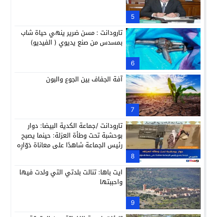
5
تارودانت : مسن ضرير ينهي حياة شاب
بمسدس من صنع يديوي ( الفيديو)
6
آفة الجفاف بين الجوع والبون
7
تارودانت /جماعة الكدية البيضا: دوار
بوحشبة تحت وطأة العزلة: حينما يصبح
رئيس الجماعة شاهدًا على معاناة دَوّارِه
8
ايت باها: تنالت بلدتي التي ولدت فيها
واحببتها
9