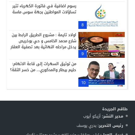
رسوم اضافية في فاتورة الكهرباء تثير
تساؤلات المواطنين بجهة سوس ماسة
8
اولاد تايمة : مشروع الطريق الرابط بين
شارع محمد الخامس و حي بوخريص
يدخل مراحله النهائية بعد تصفية العقار
المخصص له
9
من توثيق السهرات إلى قاعة الاتهام:
حليم بيطار والمدكوري… من خسر الثقة؟
10
طاقم الجريدة
مدير النشر:
أزيكو أيوب
رئيس التحرير:
بدري يوسف
فريق العمل:
ليلى بوقفا – منير نافع – رشيد بوعتا – زكرياء