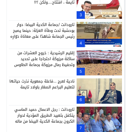
تايمة ، افتتاح….ولكن ؟!!
3
تارودانت /جماعة الكدية البيضا: دوار
بوحشبة تحت وطأة العزلة: حينما يصبح
رئيس الجماعة شاهدًا على معاناة دَوّارِه
4
إقليم الرشيدية : خروج العشرات من
ساكنة مرزوكة احتجاجا على تحديد
وتحفيظ رمال مرزوكة بجماعة الطاوس
(فيديو)
5
نادية لعرج …فاعلة جمعوية نذرت حياتها
لتعليم البراعم الصغار باولاد تايمة
6
تارودانت : رجل الاعمال حميد الماسي
يتكفل بتعبيد الطريق المؤدية لدوار
الكرون بجماعة الكدية البيضا من ماله
الخاص ( صور)
7