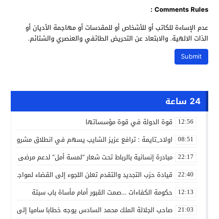
Comments Rules :
عدم الإساءة للكاتب أو للأشخاص أو للمقدسات أو مهاجمة الأديان أو
الذات الالهية. والابتعاد عن التحريض الطائفي والعنصري والشتائم.
24 ساعة
قوة الدولة في قوة مؤسساتها
12:56
اولاد_تايمة : ترافع عزيز الشايب يسهم في انطلاق مشروع مائي
08:51
مبادرة إنسانية بالرباط تحت شعار “لمسة أمل” لدعم مرضى السرط
22:17
قيادة حزب التجديد والتقدم تعلن اللجوء إلى القضاء لمواجهة ما
22:40
حكومة الكفاءات …صمت القبور أمام مأساة باب سبتة
12:13
صاحب الجلالة الملك محمد السادس يوجه خطابا ساميا إلى الأمة 
21:03