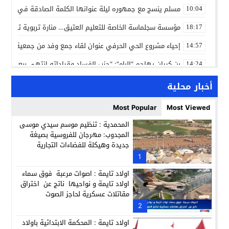
مسلم ينسج مع جمهوره ليلة عنوانها الكلمة الصادقة في مهرجا
10:04
مؤسسة سجلماسة الخاصة للتعليم العتيق… منارة تربوية تجمع بين
18:17
إحياء مشروع الحي الحرفي عنوان لقاء جمع وفد من جمعية التضامن 
14:57
بن كيران يهاجم “البام”: “حزب الفساد وقياداته انتهى ببعضها 
14:24
كمال محرر يقود استئنافية تارودانت: مسار قضائي راسخ ورؤية أك
11:33
أخبار محلية
حبشان وكيلاً عاماً بتارودانت: ترقية جديدة في الحركة القضائية (ب
11:05
Most Popular
Most Viewed
حزب الديمقراطيين الجدد يؤسس منظمتي شباب ونساء الصحراء با
21:28
المحمدية : تنظيم موسم سيدي موسى
المجدوب: مهرجان للفروسية بصيغة
عطش أولاد تايمة وسياسة “الحبة والقبة”: هل أصبح الماء إنجازاً بط
13:37
جديدة وهيكلة للفضاءات التجارية
انطلاق فعاليات الدورة 12 لمعرض المنتوجات المحلية بأكادير SIPTA (فيديو)
1
12:25
اولاد تايمة : اصوات مرعبة فوق سماء
اولاد تايمة و نواحيها ناتج عن اختراق
مقاتلات عسكرية لحاجز الصوت
2
اولاد تايمة : المحكمة الابتدائية باولاد