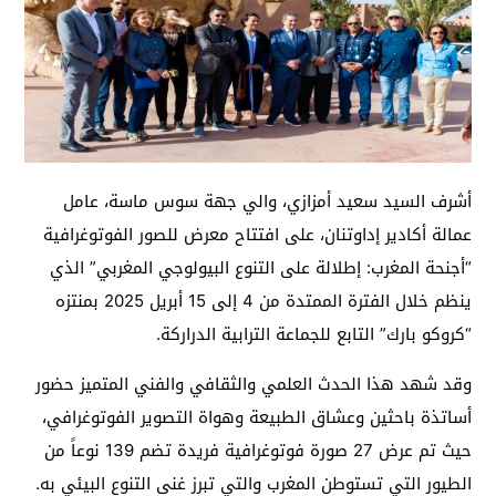
أشرف السيد سعيد أمزازي، والي جهة سوس ماسة، عامل
عمالة أكادير إداوتنان، على افتتاح معرض للصور الفوتوغرافية
“أجنحة المغرب: إطلالة على التنوع البيولوجي المغربي” الذي
ينظم خلال الفترة الممتدة من 4 إلى 15 أبريل 2025 بمنتزه
“كروكو بارك” التابع للجماعة الترابية الدراركة.
وقد شهد هذا الحدث العلمي والثقافي والفني المتميز حضور
أساتذة باحثين وعشاق الطبيعة وهواة التصوير الفوتوغرافي،
حيث تم عرض 27 صورة فوتوغرافية فريدة تضم 139 نوعاً من
الطيور التي تستوطن المغرب والتي تبرز غنى التنوع البيئي به.