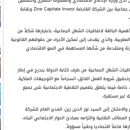
لدى وزارة الإدماج الاقتصادي والمقاولة الصغرى والتشغيل
والكفاءات، على مراسيم توقيع تسع (09) اتفاقيات شغل جماعية بين الشركة القابضة Zine Capitale Invest ونقابة
مية البالغة لاتفاقيات الشغل الجماعية، باعتبارها شكلاً من
مغربية، والذي يهدف إلى تمكين الأجراء من حقوقهم القانونية
رنة ومتقدمة من شأنها المساهمة في النمو الاقتصادي
فاقيات الشغل الجماعية من طرف كتابة الدولة يندرج في إطار
ة وتحقيق شروط العمل اللائق، انسجاماً مع التوجيهات الملكية
 خاصة فيما يتعلق بتعميم التغطية الاجتماعية
على جميع
ية غير مستقرة.
لامتنان إلى السيد نور الدين زين، المدير العام للشركة
 تجاوبه الإيجابي مع المطالب النقابية والتزامه بمبادئ الحوار الاجتماعي البناء،
ا فاعلاً اقتصاديا وطنياً مسؤولاً.