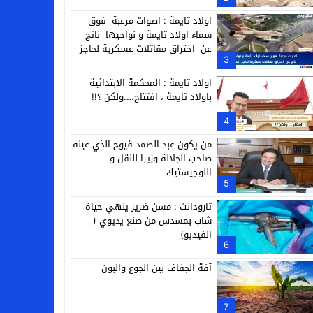
التجارية
اولاد تايمة : اصوات مرعبة فوق
سماء اولاد تايمة و نواحيها ناتج
عن اختراق مقاتلات عسكرية لحاجز
3
الصوت
اولاد تايمة : المحكمة الابتدائية
باولاد تايمة ، افتتاح….ولكن ؟!!
4
من يكون عبد الصمد قيوح الذي عينه
صاحب الجلالة وزيرا للنقل و
اللوجيستيك
5
تارودانت : مسن ضرير ينهي حياة
شاب بمسدس من صنع يديوي (
الفيديو)
6
آفة الجفاف بين الجوع والبون
7