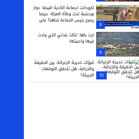
تارودانت /جماعة الكدية البيضا: دوار
بوحشبة تحت وطأة العزلة: حينما
يصبح رئيس الجماعة شاهدًا على
8
معاناة دَوّارِه
ايت باها: تنالت بلدتي التي ولدت
فيها واحببتها
9
تنبؤات خديجة الزغراتة: بين الحقيقة
والخرافة، هل تتحقق التوقعات
الجريئة؟
10