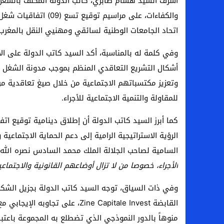
أشرف السيد هشام صابري، كاتب الدولة المكلف بالشغل 
اتحاد الجامعات الوطنية لسائقي ومهنيي النقل بالمغرب.
وفي كلمة له بالمناسبة، أكد السيد كاتب الدولة على الأه
أشكال التشريع التعاقدي المنظم بموجب مدونة الشغل ال
وتعزيز مكتسباتهم الاجتماعية من خلال صيغ تعاقدية م
للمقاولة والتنمية الاجتماعية للأجراء.
كما أبرز السيد كاتب الدولة أن إطلاق دينامية توقيع ات
الرؤية الاستراتيجية الرامية إلى دعم الحماية الاجتماعي
السامية لصاحب الجلالة الملك محمد السادس نصره الله،
الأجراء، خصوصا من لا تزال أوضاعهم القانونية والاجتماع
وفي ذات السياق، توجه السيد كاتب الدولة بجزيل الشكر وا
القابضة Zine Capitale Invest، على
منوهاً بالدور النموذجي الذي تضطلع به المجموعة باعتباره