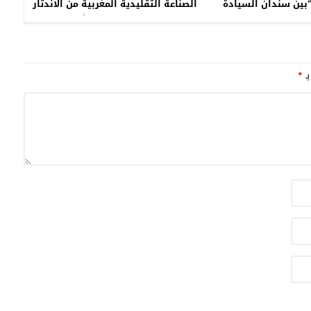
لتأثر -3-“بين سندان السيادة
الصناعة التقليدية المغربية من الاندثار
ية: معركة السرعات في
في ظل التهميش
لناعمة المغربية”
بـ
*