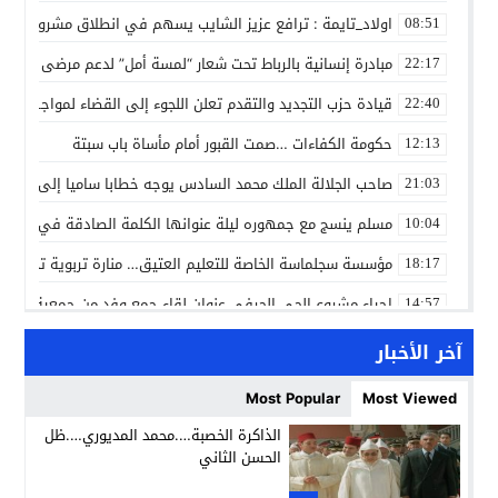
اولاد_تايمة : ترافع عزيز الشايب يسهم في انطلاق مشروع مائي
08:51
مبادرة إنسانية بالرباط تحت شعار “لمسة أمل” لدعم مرضى السرط
22:17
قيادة حزب التجديد والتقدم تعلن اللجوء إلى القضاء لمواجهة ما
22:40
حكومة الكفاءات …صمت القبور أمام مأساة باب سبتة
12:13
صاحب الجلالة الملك محمد السادس يوجه خطابا ساميا إلى الأمة 
21:03
مسلم ينسج مع جمهوره ليلة عنوانها الكلمة الصادقة في مهرجا
10:04
مؤسسة سجلماسة الخاصة للتعليم العتيق… منارة تربوية تجمع بين
18:17
إحياء مشروع الحي الحرفي عنوان لقاء جمع وفد من جمعية التضامن 
14:57
بن كيران يهاجم “البام”: “حزب الفساد وقياداته انتهى ببعضها 
14:24
آخر الأخبار
كمال محرر يقود استئنافية تارودانت: مسار قضائي راسخ ورؤية أك
11:33
Most Popular
Most Viewed
حبشان وكيلاً عاماً بتارودانت: ترقية جديدة في الحركة القضائية (ب
11:05
الذاكرة الخصبة….محمد المديوري….ظل
الحسن الثاني
حزب الديمقراطيين الجدد يؤسس منظمتي شباب ونساء الصحراء با
21:28