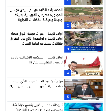
عطش أولاد تايمة وسياسة “الحبة والقبة”: هل أصبح الماء إنجازاً بط
1
13:37
المحمدية : تنظيم موسم سيدي موسى
المجدوب: مهرجان للفروسية بصيغة
جديدة وهيكلة للفضاءات التجارية
2
اولاد تايمة : اصوات مرعبة فوق سماء
اولاد تايمة و نواحيها ناتج عن اختراق
مقاتلات عسكرية لحاجز الصوت
3
اولاد تايمة : المحكمة الابتدائية باولاد
تايمة ، افتتاح….ولكن ؟!!
4
من يكون عبد الصمد قيوح الذي عينه
صاحب الجلالة وزيرا للنقل و اللوجيستيك
5
تارودانت : مسن ضرير ينهي حياة شاب
بمسدس من صنع يديوي ( الفيديو)