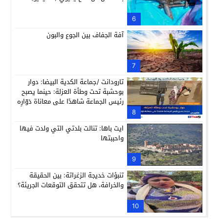
6
آفة الجفاف بين الجوع والبون
7
تارودانت /جماعة الكدية البيضا: دوار
بوحشبة تحت وطأة العزلة: حينما يصبح
رئيس الجماعة شاهدًا على معاناة دَوّارِه
8
ايت باها: تنالت بلدتي التي ولدت فيها
واحببتها
9
تنبؤات خديجة الزغراتة: بين الحقيقة
والخرافة، هل تتحقق التوقعات الجريئة؟
10