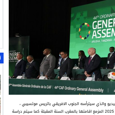
آ
فيديو والذي سيترأسه الجنوب الافريقي باتريس موتسيبي ،
مناقشة عدة نقط تهم تحديد تاريخ اقامة كاس افريقيا 2025 المزمع اقامتها بالمغرب السنة المقبلة كما سيتم دراسة