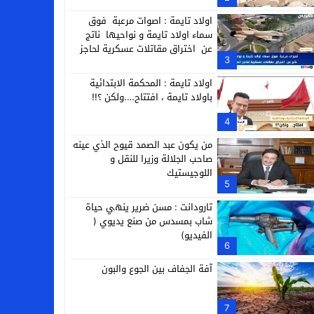
التجارية
اولاد تايمة : اصوات مرعبة فوق
سماء اولاد تايمة و نواحيها ناتج
عن اختراق مقاتلات عسكرية لحاجز
3
الصوت
اولاد تايمة : المحكمة الابتدائية
باولاد تايمة ، افتتاح….ولكن ؟!!
4
من يكون عبد الصمد قيوح الذي عينه
صاحب الجلالة وزيرا للنقل و
اللوجيستيك
5
تارودانت : مسن ضرير ينهي حياة
شاب بمسدس من صنع يديوي (
الفيديو)
6
آفة الجفاف بين الجوع والبون
7