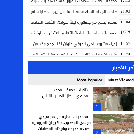
حكومة الكفاءات …صمت القبور أمام مأساة باب سبتة
12:13
صاحب الجلالة الملك محمد السادس يوجه خطابا ساميا إلى الأمة بمناسبة
21:03
مسلم ينسج مع جمهوره ليلة عنوانها الكلمة الصادقة في مهرجان إفرا
10:04
مؤسسة سجلماسة الخاصة للتعليم العتيق… منارة تربوية تجمع بين أصالة
18:17
إحياء مشروع الحي الحرفي عنوان لقاء جمع وفد من جمعية التضامن للحرفيي
14:57
بن كيران يهاجم “البام”: “حزب الفساد وقياداته انتهى ببعضها في الس
14:24
كمال محرر يقود استئنافية تارودانت: مسار قضائي راسخ ورؤية أكاديمية
11:33
خر الأخبار
حبشان وكيلاً عاماً بتارودانت: ترقية جديدة في الحركة القضائية (بورتريه)
11:05
Most Popular
Most Viewed
حزب الديمقراطيين الجدد يؤسس منظمتي شباب ونساء الصحراء بالعيون
21:28
الذاكرة الخصبة….محمد
المديوري….ظل الحسن الثاني
عطش أولاد تايمة وسياسة “الحبة والقبة”: هل أصبح الماء إنجازاً بطولياً؟
13:37
1
انطلاق فعاليات الدورة 12 لمعرض المنتوجات المحلية بأكادير SIPTA (فيديو)
12:25
المحمدية : تنظيم موسم سيدي
موسى المجدوب: مهرجان للفروسية
بصيغة جديدة وهيكلة للفضاءات
2