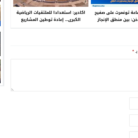
ماعة توغمرت على صفيح
اكادير: استعدادا للملتقيات الرياضية
: بين منطق الإنجاز
الكبرى… إعادة توطين المشاريع
اورات الظل
المقترحة لاستكمال تهيئة محيط
الملعب الكبير
بـ
*