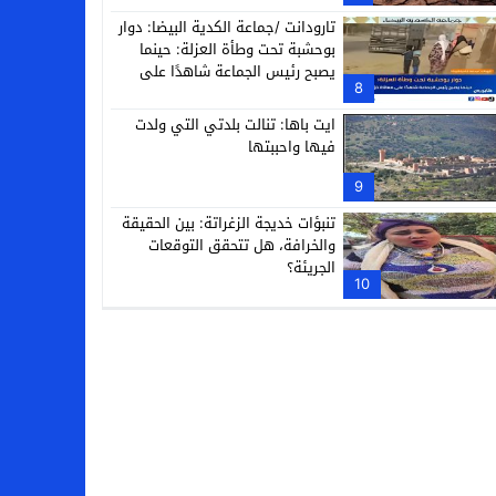
تارودانت /جماعة الكدية البيضا: دوار
بوحشبة تحت وطأة العزلة: حينما
يصبح رئيس الجماعة شاهدًا على
8
معاناة دَوّارِه
ايت باها: تنالت بلدتي التي ولدت
فيها واحببتها
9
تنبؤات خديجة الزغراتة: بين الحقيقة
والخرافة، هل تتحقق التوقعات
الجريئة؟
10