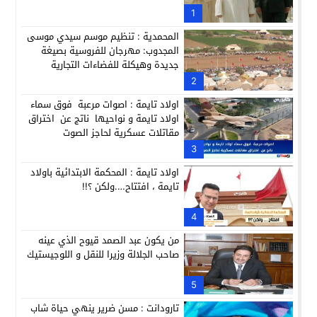
حبشان وكيلاً عاماً بتارودانت: ترقية جديدة في الحركة القضائية (ب
1
11:05
المحمدية : تنظيم موسم سيدي موسى
المجدوب: مهرجان للفروسية بصيغة
جديدة وهيكلة للفضاءات التجارية
2
اولاد تايمة : اصوات مرعبة فوق سماء
اولاد تايمة و نواحيها ناتج عن اختراق
مقاتلات عسكرية لحاجز الصوت
3
اولاد تايمة : المحكمة الابتدائية باولاد
تايمة ، افتتاح….ولكن ؟!!
4
من يكون عبد الصمد قيوح الذي عينه
صاحب الجلالة وزيرا للنقل و اللوجيستيك
5
تارودانت : مسن ضرير ينهي حياة شاب