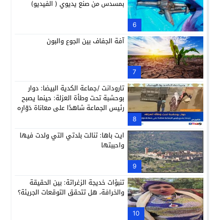
بمسدس من صنع يديوي ( الفيديو)
6
آفة الجفاف بين الجوع والبون
7
تارودانت /جماعة الكدية البيضا: دوار
بوحشبة تحت وطأة العزلة: حينما يصبح
رئيس الجماعة شاهدًا على معاناة دَوّارِه
8
ايت باها: تنالت بلدتي التي ولدت فيها
واحببتها
9
تنبؤات خديجة الزغراتة: بين الحقيقة
والخرافة، هل تتحقق التوقعات الجريئة؟
10