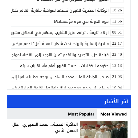
الوكالة الحضرية للعيون تستعد لمواكبة مغاربة العالم خلال مقا
16:26
قوة الدولة في قوة مؤسساتها
12:56
اولاد_تايمة : ترافع عزيز الشايب يسهم في انطلاق مشروع مائي
08:51
مبادرة إنسانية بالرباط تحت شعار “لمسة أمل” لدعم مرضى السرط
22:17
قيادة حزب التجديد والتقدم تعلن اللجوء إلى القضاء لمواجهة ما
22:40
حكومة الكفاءات …صمت القبور أمام مأساة باب سبتة
12:13
صاحب الجلالة الملك محمد السادس يوجه خطابا ساميا إلى الأمة 
21:03
مسلم ينسج مع جمهوره ليلة عنوانها الكلمة الصادقة في مهرجا
10:04
مؤسسة سجلماسة الخاصة للتعليم العتيق… منارة تربوية تجمع بين
18:17
آخر الأخبار
إحياء مشروع الحي الحرفي عنوان لقاء جمع وفد من جمعية التضامن 
14:57
Most Popular
Most Viewed
بن كيران يهاجم “البام”: “حزب الفساد وقياداته انتهى ببعضها 
14:24
الذاكرة الخصبة….محمد المديوري….ظل
الحسن الثاني
كمال محرر يقود استئنافية تارودانت: مسار قضائي راسخ ورؤية أك
11:33