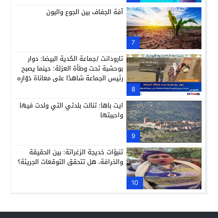
آفة الجفاف بين الجوع والبون
7
تارودانت /جماعة الكدية البيضا: دوار
بوحشبة تحت وطأة العزلة: حينما يصبح
رئيس الجماعة شاهدًا على معاناة دَوّارِه
8
ايت باها: تنالت بلدتي التي ولدت فيها
واحببتها
9
تنبؤات خديجة الزغراتة: بين الحقيقة
والخرافة، هل تتحقق التوقعات الجريئة؟
10