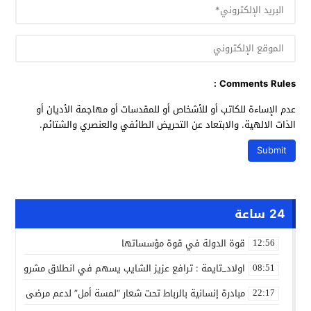
Comments Rules :
عدم الإساءة للكاتب أو للأشخاص أو للمقدسات أو مهاجمة الأديان أو
الذات الالهية. والابتعاد عن التحريض الطائفي والعنصري والشتائم.
24 ساعة
قوة الدولة في قوة مؤسساتها
12:56
اولاد_تايمة : ترافع عزيز الشايب يسهم في انطلاق مشروع مائي
08:51
مبادرة إنسانية بالرباط تحت شعار “لمسة أمل” لدعم مرضى السرط
22:17