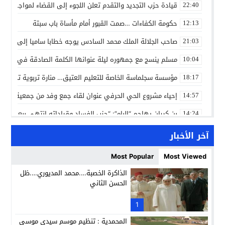
قيادة حزب التجديد والتقدم تعلن اللجوء إلى القضاء لمواجهة ما
22:40
حكومة الكفاءات …صمت القبور أمام مأساة باب سبتة
12:13
صاحب الجلالة الملك محمد السادس يوجه خطابا ساميا إلى الأمة 
21:03
مسلم ينسج مع جمهوره ليلة عنوانها الكلمة الصادقة في مهرجا
10:04
مؤسسة سجلماسة الخاصة للتعليم العتيق… منارة تربوية تجمع بين
18:17
إحياء مشروع الحي الحرفي عنوان لقاء جمع وفد من جمعية التضامن 
14:57
بن كيران يهاجم “البام”: “حزب الفساد وقياداته انتهى ببعضها 
14:24
كمال محرر يقود استئنافية تارودانت: مسار قضائي راسخ ورؤية أك
11:33
آخر الأخبار
حبشان وكيلاً عاماً بتارودانت: ترقية جديدة في الحركة القضائية (ب
11:05
Most Popular
Most Viewed
حزب الديمقراطيين الجدد يؤسس منظمتي شباب ونساء الصحراء با
21:28
الذاكرة الخصبة….محمد المديوري….ظل
الحسن الثاني
عطش أولاد تايمة وسياسة “الحبة والقبة”: هل أصبح الماء إنجازاً بط
13:37
انطلاق فعاليات الدورة 12 لمعرض المنتوجات المحلية بأكادير SIPTA (فيديو)
1
12:25
المحمدية : تنظيم موسم سيدي موسى