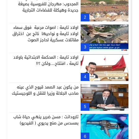
المجدوب: مهرجان للفروسية بصيغة
جديدة وهيكلة للفضاءات التجارية
2
اولاد تايمة : اصوات مرعبة فوق سماء
اولاد تايمة و نواحيها ناتج عن اختراق
مقاتلات عسكرية لحاجز الصوت
3
اولاد تايمة : المحكمة الابتدائية باولاد
تايمة ، افتتاح….ولكن ؟!!
4
من يكون عبد الصمد قيوح الذي عينه
صاحب الجلالة وزيرا للنقل و اللوجيستيك
5
تارودانت : مسن ضرير ينهي حياة شاب
بمسدس من صنع يديوي ( الفيديو)
6