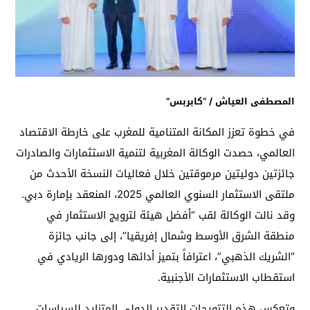
المصطفى العياش / “كابربس”
في خطوة تعزز المكانة المتنامية للمغرب على خارطة الاقتصاد
العالمي، حصدت الوكالة المغربية لتنمية الاستثمارات والصادرات
جائزتين دوليتين مرموقتين خلال فعاليات النسخة الأحدث من
ملتقى الاستثمار السنوي العالمي 2025، المنعقد بإمارة دبي.
وقد نالت الوكالة لقب “أفضل هيئة لترويج الاستثمار في
منطقة الشرق الأوسط وشمال إفريقيا”، إلى جانب جائزة
“الشريك الذهبي”، اعترافاً بتميز أدائها ودورها الريادي في
استقطاب الاستثمارات الأجنبية.
وتعكس هذه التتويجات التقدير الدولي المتزايد للسياسات