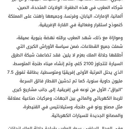
شركاء المغرب في هذه الطفرة: الولايات المتحدة، الصين،
ألمانيا، الإمارات، اليابان، وفرنسا، وجميعها راهنت على المملكة
كنموذج استقرار وفعالية في القارة الإفريقية.
وموازاة مع ذلك، شهد المغرب برمّته نهضة بنيوية عميقة،
شملت جميع القطاعات، ضمن سياسة الأوراش الكبرى التي
أطلقها جلالة الملك بعزم لا يلين. فقد تضاعفت شبكة الطرق
السيارة لتتجاوز 2100 كلم، وتم إنشاء ميناء طنجة المتوسط،
الذي يحتل المرتبة الأولى إفريقيًا ومتوسطيا، بطاقة تفوق 7.5
مليون حاوية سنويا، كما تم تدشين القطار فائق السرعة
“البراق”، الأول من نوعه في إفريقيا، إلى جانب مشاريع كبرى
للربط الكهربائي والمائي بين الجهات، ومركبات صناعية عملاقة
مثل مصنع رونو في طنجة، وستيلانتيس في القنيطرة،
والمصانع الجديدة للسيارات الكهربائية.
وفي المجال الرياضي، سطر المغرب بقيادة جلالة الملك إنجازات