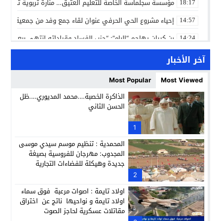
مؤسسة سجلماسة الخاصة للتعليم العتيق… منارة تربوية تجمع بين
18:17
إحياء مشروع الحي الحرفي عنوان لقاء جمع وفد من جمعية التضامن 
14:57
بن كيران يهاجم “البام”: “حزب الفساد وقياداته انتهى ببعضها 
14:24
كمال محرر يقود استئنافية تارودانت: مسار قضائي راسخ ورؤية أك
11:33
آخر الأخبار
حبشان وكيلاً عاماً بتارودانت: ترقية جديدة في الحركة القضائية (ب
11:05
Most Popular
Most Viewed
حزب الديمقراطيين الجدد يؤسس منظمتي شباب ونساء الصحراء با
21:28
الذاكرة الخصبة….محمد المديوري….ظل
الحسن الثاني
عطش أولاد تايمة وسياسة “الحبة والقبة”: هل أصبح الماء إنجازاً بط
13:37
انطلاق فعاليات الدورة 12 لمعرض المنتوجات المحلية بأكادير SIPTA (فيديو)
1
12:25
المحمدية : تنظيم موسم سيدي موسى
المجدوب: مهرجان للفروسية بصيغة
جديدة وهيكلة للفضاءات التجارية
2
اولاد تايمة : اصوات مرعبة فوق سماء
اولاد تايمة و نواحيها ناتج عن اختراق
مقاتلات عسكرية لحاجز الصوت