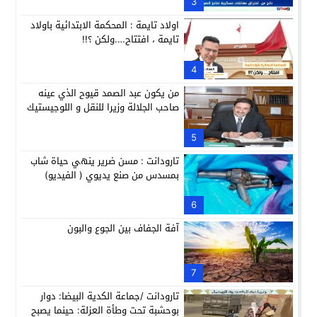
3
اولاد تايمة : المحكمة الابتدائية باولاد
تايمة ، افتتاح….ولكن ؟!!
4
من يكون عبد الصمد قيوح الذي عينه
صاحب الجلالة وزيرا للنقل و اللوجيستيك
5
تارودانت : مسن ضرير ينهي حياة شاب
بمسدس من صنع يديوي ( الفيديو)
6
آفة الجفاف بين الجوع والبون
7
تارودانت /جماعة الكدية البيضا: دوار
بوحشبة تحت وطأة العزلة: حينما يصبح