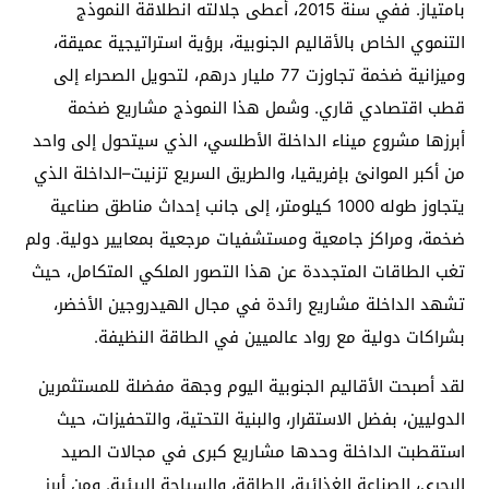
بامتياز. ففي سنة 2015، أعطى جلالته انطلاقة النموذج
التنموي الخاص بالأقاليم الجنوبية، برؤية استراتيجية عميقة،
وميزانية ضخمة تجاوزت 77 مليار درهم، لتحويل الصحراء إلى
قطب اقتصادي قاري. وشمل هذا النموذج مشاريع ضخمة
أبرزها مشروع ميناء الداخلة الأطلسي، الذي سيتحول إلى واحد
من أكبر الموانئ بإفريقيا، والطريق السريع تزنيت–الداخلة الذي
يتجاوز طوله 1000 كيلومتر، إلى جانب إحداث مناطق صناعية
ضخمة، ومراكز جامعية ومستشفيات مرجعية بمعايير دولية. ولم
تغب الطاقات المتجددة عن هذا التصور الملكي المتكامل، حيث
تشهد الداخلة مشاريع رائدة في مجال الهيدروجين الأخضر،
بشراكات دولية مع رواد عالميين في الطاقة النظيفة.
لقد أصبحت الأقاليم الجنوبية اليوم وجهة مفضلة للمستثمرين
الدوليين، بفضل الاستقرار، والبنية التحتية، والتحفيزات، حيث
استقطبت الداخلة وحدها مشاريع كبرى في مجالات الصيد
البحري، الصناعة الغذائية، الطاقة، والسياحة البيئية. ومن أبرز