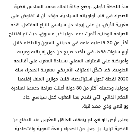
منذ اللحظة الأولى، وضع جلالة الملك محمد السادس قضية
الصحراء في قلب أولوياته السيادية، مؤكدا أن لا تفاوض على
مغربية الأرض، بل على إيجاد حل سياسي للنزاع المفتعل. هذه
الصرامة الوطنية أثمرت دعما دوليا غير مسبوق، حيث تم افتتاح
أكثر من 30 قنصلية عامة في مدينتي العيون والداخلة خلال
أربع سنوات فقط، في تأكيد صريح من دول إفريقية وعربية
وأمريكية على الاعتراف العملي بسيادة المغرب على أقاليمه
الجنوبية. كما شكّل الاعتراف الأمريكي بمغربية الصحراء سنة
2020 نقطة تحول استراتيجية، قلبت موازين الملف إقليميا
ودوليا، ودعمته أكثر من 80 دولة أعلنت صراحة دعمها لمبادرة
الحكم الذاتي التي تقدم بها المغرب كحل سياسي جاد
وواقعي وذي مصداقية.
وعلى أرض الواقع، لم يتوقف العاهل المغربي عند الدفاع عن
القضية ترابيا، بل جعل من الصحراء رافعة تنموية واقتصادية