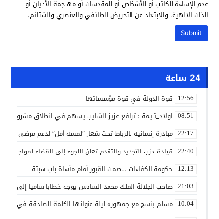
عدم الإساءة للكاتب أو للأشخاص أو للمقدسات أو مهاجمة الأديان أو
الذات الالهية. والابتعاد عن التحريض الطائفي والعنصري والشتائم.
24 ساعة
قوة الدولة في قوة مؤسساتها
12:56
اولاد_تايمة : ترافع عزيز الشايب يسهم في انطلاق مشروع مائي
08:51
مبادرة إنسانية بالرباط تحت شعار “لمسة أمل” لدعم مرضى السرط
22:17
قيادة حزب التجديد والتقدم تعلن اللجوء إلى القضاء لمواجهة ما
22:40
حكومة الكفاءات …صمت القبور أمام مأساة باب سبتة
12:13
صاحب الجلالة الملك محمد السادس يوجه خطابا ساميا إلى الأمة 
21:03
مسلم ينسج مع جمهوره ليلة عنوانها الكلمة الصادقة في مهرجا
10:04