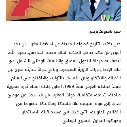
منير نافيع/كابريس
حين يكتب التاريخ فصوله الحديثة عن نهضة المغرب، لن يجد
أقوى من عهد صاحب الجلالة الملك محمد السادس، نصره الله،
ليصف به مرحلة التحول العميق والانبعاث الوطني الشامل. هو
ملك الإنجاز، ورائد الرؤية المتبصرة، وباني دولة حديثة تمزج بين
الأصالة والابتكار، وبين التمسك بالثوابت والانفتاح على العالم.
فمنذ اعتلائه العرش سنة 1999، أطلق جلالة الملك ثورة تنموية
صامتة، شاملة، متكاملة، حولت المغرب من بلد يبحث عن موطئ
قدم، إلى قوة إقليمية لها كلمتها ومكانتها، خصوصا في
الأقاليم الجنوبية، التي غدت في عهده قبلة للاستثمار،
وجوهرة التوازن التنموي الوطني.