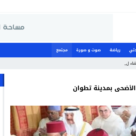
تي
رياضة
صوت و صورة
مجتمع
ضاء لمواجهة ما _
لأضحى بمدينة تطوان