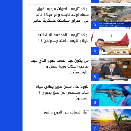
التجارية
اولاد تايمة : اصوات مرعبة فوق
سماء اولاد تايمة و نواحيها ناتج
عن اختراق مقاتلات عسكرية لحاجز
3
الصوت
اولاد تايمة : المحكمة الابتدائية
باولاد تايمة ، افتتاح….ولكن ؟!!
4
من يكون عبد الصمد قيوح الذي عينه
صاحب الجلالة وزيرا للنقل و
اللوجيستيك
5
تارودانت : مسن ضرير ينهي حياة
شاب بمسدس من صنع يديوي (
الفيديو)
6
آفة الجفاف بين الجوع والبون
7