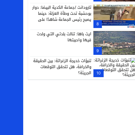
تارودانت /جماعة الكدية البيضا: دوار
بوحشبة تحت وطأة العزلة: حينما
يصبح رئيس الجماعة شاهدًا على
8
معاناة دَوّارِه
ايت باها: تنالت بلدتي التي ولدت
فيها واحببتها
9
تنبؤات خديجة الزغراتة: بين الحقيقة
والخرافة، هل تتحقق التوقعات
الجريئة؟
10