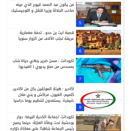
من يكون عبد الصمد قيوح الذي عينه
صاحب الجلالة وزيرا للنقل و اللوجيستيك
5
قصبة ايت بن حدو.. تحفة معمارية
عريقة تجلب الألاف من الزوار سنويا
6
تارودانت : مسن ضرير ينهي حياة شاب
بمسدس من صنع يديوي ( الفيديو)
7
اكادير : هيئة الموثقين بكل من اكادير،
كلميم، العيون، مراكش و بني ملال
خنيفرة. يستعدون لتنظيم يوما دراسيا
تحث شعار ” شكل وصحة العقد التوثيقي
8
بين الممارسة التوثيقية والعمل
تارودانت /جماعة الكدية البيضا: دوار
القضائي”. ( البلاغ)
بوحشبة تحت وطأة العزلة: حينما يصبح
رئيس الجماعة شاهدًا على معاناة دَوّارِه