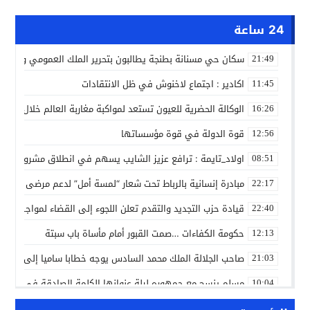
24 ساعة
سكان حي مسنانة بطنجة يطالبون بتحرير الملك العمومي وتأمين
21:49
اكادير : اجتماع لاخنوش في ظل الانتقادات
11:45
الوكالة الحضرية للعيون تستعد لمواكبة مغاربة العالم خلال مقا
16:26
قوة الدولة في قوة مؤسساتها
12:56
اولاد_تايمة : ترافع عزيز الشايب يسهم في انطلاق مشروع مائي
08:51
مبادرة إنسانية بالرباط تحت شعار “لمسة أمل” لدعم مرضى السرط
22:17
قيادة حزب التجديد والتقدم تعلن اللجوء إلى القضاء لمواجهة ما
22:40
حكومة الكفاءات …صمت القبور أمام مأساة باب سبتة
12:13
صاحب الجلالة الملك محمد السادس يوجه خطابا ساميا إلى الأمة 
21:03
مسلم ينسج مع جمهوره ليلة عنوانها الكلمة الصادقة في مهرجا
10:04
مؤسسة سجلماسة الخاصة للتعليم العتيق… منارة تربوية تجمع بين
18:17