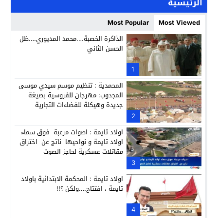
الرئيسية
إحياء مشروع الحي الحرفي عنوان لقاء جمع وفد من جمعية التضامن 
14:57
Most Popular
Most Viewed
بن كيران يهاجم “البام”: “حزب الفساد وقياداته انتهى ببعضها 
14:24
الذاكرة الخصبة….محمد المديوري….ظل
الحسن الثاني
كمال محرر يقود استئنافية تارودانت: مسار قضائي راسخ ورؤية أك
11:33
حبشان وكيلاً عاماً بتارودانت: ترقية جديدة في الحركة القضائية (ب
1
11:05
المحمدية : تنظيم موسم سيدي موسى
المجدوب: مهرجان للفروسية بصيغة
جديدة وهيكلة للفضاءات التجارية
2
اولاد تايمة : اصوات مرعبة فوق سماء
اولاد تايمة و نواحيها ناتج عن اختراق
مقاتلات عسكرية لحاجز الصوت
3
اولاد تايمة : المحكمة الابتدائية باولاد
تايمة ، افتتاح….ولكن ؟!!
4