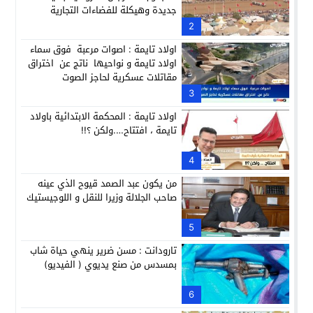
جديدة وهيكلة للفضاءات التجارية
2
اولاد تايمة : اصوات مرعبة فوق سماء
اولاد تايمة و نواحيها ناتج عن اختراق
مقاتلات عسكرية لحاجز الصوت
3
اولاد تايمة : المحكمة الابتدائية باولاد
تايمة ، افتتاح….ولكن ؟!!
4
من يكون عبد الصمد قيوح الذي عينه
صاحب الجلالة وزيرا للنقل و اللوجيستيك
5
تارودانت : مسن ضرير ينهي حياة شاب
بمسدس من صنع يديوي ( الفيديو)
6