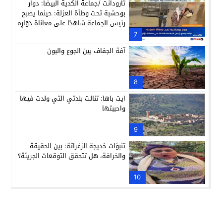
تارودانت /جماعة الكدية البيضا: دوار
بوحشبة تحت وطأة العزلة: حينما يصبح
رئيس الجماعة شاهدًا على معاناة دَوّارِه
7
آفة الجفاف بين الجوع والبون
8
ايت باها: تنالت بلدتي التي ولدت فيها
واحببتها
9
تنبؤات خديجة الزغراتة: بين الحقيقة
والخرافة، هل تتحقق التوقعات الجريئة؟
10