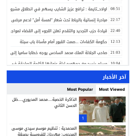
اولاد_تايمة : ترافع عزيز الشايب يسهم في انطلاق مشروع مائي
08:51
مبادرة إنسانية بالرباط تحت شعار “لمسة أمل” لدعم مرضى السرط
22:17
قيادة حزب التجديد والتقدم تعلن اللجوء إلى القضاء لمواجهة ما
22:40
حكومة الكفاءات …صمت القبور أمام مأساة باب سبتة
12:13
صاحب الجلالة الملك محمد السادس يوجه خطابا ساميا إلى الأمة 
21:03
مسلم ينسج مع جمهوره ليلة عنوانها الكلمة الصادقة في مهرجا
10:04
مؤسسة سجلماسة الخاصة للتعليم العتيق… منارة تربوية تجمع بين
18:17
آخر الأخبار
إحياء مشروع الحي الحرفي عنوان لقاء جمع وفد من جمعية التضامن 
14:57
Most Popular
Most Viewed
بن كيران يهاجم “البام”: “حزب الفساد وقياداته انتهى ببعضها 
14:24
الذاكرة الخصبة….محمد المديوري….ظل
الحسن الثاني
كمال محرر يقود استئنافية تارودانت: مسار قضائي راسخ ورؤية أك
11:33
حبشان وكيلاً عاماً بتارودانت: ترقية جديدة في الحركة القضائية (ب
1
11:05
المحمدية : تنظيم موسم سيدي موسى
المجدوب: مهرجان للفروسية بصيغة