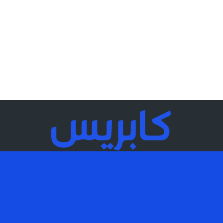
Kapress.ma جريدة إلكترونية تصدر عن شركة Ka Media SARL تم
إنشاء الموقع بواسطة Technopek