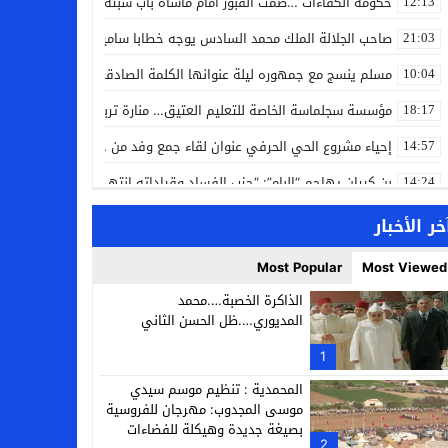
حكومة الكفاءات …صمت القبور أمام مأساة باب سبتة
12:13
صاحب الجلالة الملك محمد السادس يوجه خطابا ساميا إلى الأمة بمناسبة
21:03
مسلم ينسج مع جمهوره ليلة عنوانها الكلمة الصادقة في مهرجان إفرا
10:04
مؤسسة سجلماسة الخاصة للتعليم العتيق… منارة تربوية تجمع بين أصالة
18:17
إحياء مشروع الحي الحرفي عنوان لقاء جمع وفد من جمعية التضامن للحرفيي
14:57
بن كيران يهاجم “البام”: “حزب الفساد وقياداته انتهى ببعضها في الس
14:24
كمال محرر يقود استئنافية تارودانت: مسار قضائي راسخ ورؤية أكاديمية
11:33
خر الأخبار
حبشان وكيلاً عاماً بتارودانت: ترقية جديدة في الحركة القضائية (بورتريه)
11:05
Most Popular
Most Viewed
حزب الديمقراطيين الجدد يؤسس منظمتي شباب ونساء الصحراء بالعيون
21:28
الذاكرة الخصبة….محمد
المديوري….ظل الحسن الثاني
عطش أولاد تايمة وسياسة “الحبة والقبة”: هل أصبح الماء إنجازاً بطولياً؟
13:37
1
انطلاق فعاليات الدورة 12 لمعرض المنتوجات المحلية بأكادير SIPTA (فيديو)
12:25
المحمدية : تنظيم موسم سيدي
موسى المجدوب: مهرجان للفروسية
بصيغة جديدة وهيكلة للفضاءات
2