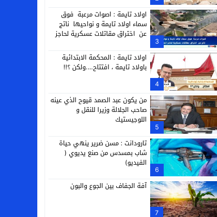
التجارية
اولاد تايمة : اصوات مرعبة فوق
سماء اولاد تايمة و نواحيها ناتج
عن اختراق مقاتلات عسكرية لحاجز
3
الصوت
اولاد تايمة : المحكمة الابتدائية
باولاد تايمة ، افتتاح….ولكن ؟!!
4
من يكون عبد الصمد قيوح الذي عينه
صاحب الجلالة وزيرا للنقل و
اللوجيستيك
5
تارودانت : مسن ضرير ينهي حياة
شاب بمسدس من صنع يديوي (
الفيديو)
6
آفة الجفاف بين الجوع والبون
7