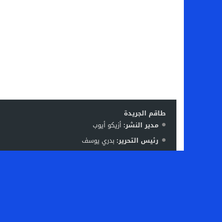
طاقم الجريدة
مدير النشر:
أزيكو أيوب
رئيس التحرير:
بدري يوسف
فريق العمل:
ليلى بوقفا – منير نافع – رشيد بوعتا – زكرياء
الإشرة
مدير مكتب الدار البيضاء / سطات:
بوعتا رشيد
المنسق:
خالد بدري
البريد الإلكتروني:
kapress2023@gmail.com