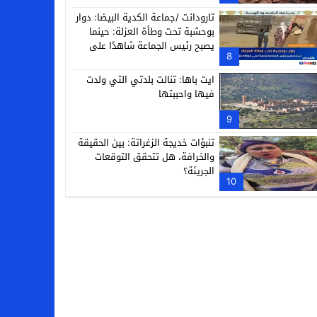
تارودانت /جماعة الكدية البيضا: دوار
بوحشبة تحت وطأة العزلة: حينما
يصبح رئيس الجماعة شاهدًا على
8
معاناة دَوّارِه
ايت باها: تنالت بلدتي التي ولدت
فيها واحببتها
9
تنبؤات خديجة الزغراتة: بين الحقيقة
والخرافة، هل تتحقق التوقعات
الجريئة؟
10