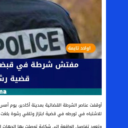
أوقفت عناصر الشرطة القضائية بمدينة أكادير، يوم أمس
للاشتباه في تورطه في قضية ابتزاز وتلقي رشوة بلغت قيمتها 0
وتعود تفاصيل الواقعة إلى شكاية توصلت بها الجهات الم