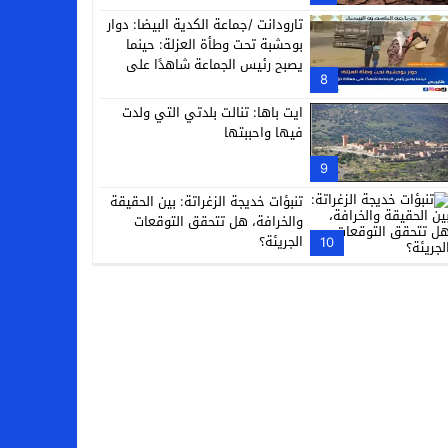
تارودانت /جماعة الكدية البيضا: دوار
بوحشبة تحت وطأة العزلة: حينما
يصبح رئيس الجماعة شاهدًا على
8
معاناة دَوّارِه
ايت باها: تنالت بلدتي التي ولدت
فيها واحببتها
9
تنبؤات خديجة الزغراتة: بين الحقيقة
والخرافة، هل تتحقق التوقعات
الجريئة؟
10