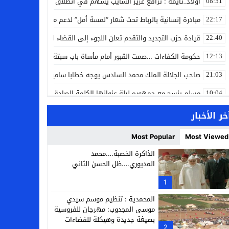
اولاد_تايمة : ترافع عزيز الشايب يسهم في انطلاق مشروع مائي بالكف
08:51
مبادرة إنسانية بالرباط تحت شعار “لمسة أمل” لدعم مرضى السرطان
22:17
قيادة حزب التجديد والتقدم تعلن اللجوء إلى القضاء لمواجهة ما وصفته
22:40
حكومة الكفاءات …صمت القبور أمام مأساة باب سبتة
12:13
صاحب الجلالة الملك محمد السادس يوجه خطابا ساميا إلى الأمة بمناسبة
21:03
مسلم ينسج مع جمهوره ليلة عنوانها الكلمة الصادقة في مهرجان إفرا
10:04
مؤسسة سجلماسة الخاصة للتعليم العتيق… منارة تربوية تجمع بين أصالة
18:17
خر الأخبار
إحياء مشروع الحي الحرفي عنوان لقاء جمع وفد من جمعية التضامن للحرفيي
14:57
Most Popular
Most Viewed
بن كيران يهاجم “البام”: “حزب الفساد وقياداته انتهى ببعضها في الس
14:24
الذاكرة الخصبة….محمد
المديوري….ظل الحسن الثاني
كمال محرر يقود استئنافية تارودانت: مسار قضائي راسخ ورؤية أكاديمية
11:33
1
حبشان وكيلاً عاماً بتارودانت: ترقية جديدة في الحركة القضائية (بورتريه)
11:05
المحمدية : تنظيم موسم سيدي
موسى المجدوب: مهرجان للفروسية
بصيغة جديدة وهيكلة للفضاءات
2