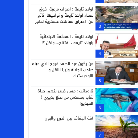
التجارية
اولاد تايمة : اصوات مرعبة فوق
سماء اولاد تايمة و نواحيها ناتج
عن اختراق مقاتلات عسكرية لحاجز
3
الصوت
اولاد تايمة : المحكمة الابتدائية
باولاد تايمة ، افتتاح….ولكن ؟!!
4
من يكون عبد الصمد قيوح الذي عينه
صاحب الجلالة وزيرا للنقل و
اللوجيستيك
5
تارودانت : مسن ضرير ينهي حياة
شاب بمسدس من صنع يديوي (
الفيديو)
6
آفة الجفاف بين الجوع والبون
7