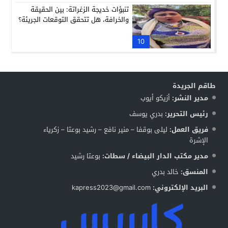
تنبؤات خديجة الزغراتة: بين الحقيقة
والخرافة، هل تتحقق التوقعات الجريئة؟
10
طاقم الجريدة
مدير النشر:
أزيكو أيوب
رئيس التحرير:
بدري يوسف
فريق العمل:
ليلى بوقفا – منير نافع – رشيد بوعتا – زكرياء
الإشرة
مدير مكتب الدار البيضاء / سطات:
بوعتا رشيد
المنسق:
خالد بدري
البريد الإلكتروني:
kapress2023@gmail.com