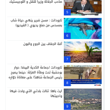
صاحب الجلالة وزيرا للنقل و اللوجيستيك
5
تارودانت : مسن ضرير ينهي حياة شاب
بمسدس من صنع يديوي ( الفيديو)
6
آفة الجفاف بين الجوع والبون
7
تارودانت /جماعة الكدية البيضا: دوار
بوحشبة تحت وطأة العزلة: حينما يصبح
رئيس الجماعة شاهدًا على معاناة دَوّارِه
8
ايت باها: تنالت بلدتي التي ولدت فيها
واحببتها
9