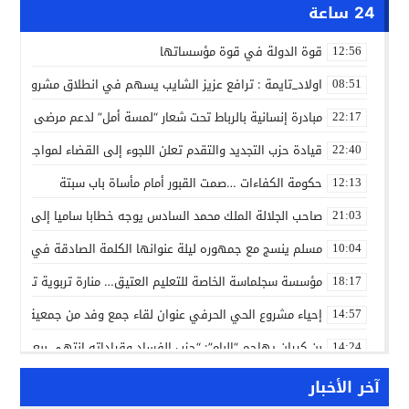
24 ساعة
قوة الدولة في قوة مؤسساتها
12:56
اولاد_تايمة : ترافع عزيز الشايب يسهم في انطلاق مشروع مائي
08:51
مبادرة إنسانية بالرباط تحت شعار “لمسة أمل” لدعم مرضى السرط
22:17
قيادة حزب التجديد والتقدم تعلن اللجوء إلى القضاء لمواجهة ما
22:40
حكومة الكفاءات …صمت القبور أمام مأساة باب سبتة
12:13
صاحب الجلالة الملك محمد السادس يوجه خطابا ساميا إلى الأمة 
21:03
مسلم ينسج مع جمهوره ليلة عنوانها الكلمة الصادقة في مهرجا
10:04
مؤسسة سجلماسة الخاصة للتعليم العتيق… منارة تربوية تجمع بين
18:17
إحياء مشروع الحي الحرفي عنوان لقاء جمع وفد من جمعية التضامن 
14:57
بن كيران يهاجم “البام”: “حزب الفساد وقياداته انتهى ببعضها 
14:24
كمال محرر يقود استئنافية تارودانت: مسار قضائي راسخ ورؤية أك
11:33
آخر الأخبار