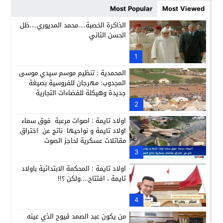
حبشان وكيلاً عاماً بتارودانت: ترقية جديدة في الحركة القضائية (ب
11:05
Most Popular
Most Viewed
حزب الديمقراطيين الجدد يؤسس منظمتي شباب ونساء الصحراء با
21:28
الذاكرة الخصبة….محمد المديوري….ظل
الحسن الثاني
عطش أولاد تايمة وسياسة “الحبة والقبة”: هل أصبح الماء إنجازاً بط
13:37
انطلاق فعاليات الدورة 12 لمعرض المنتوجات المحلية بأكادير SIPTA (فيديو)
1
12:25
المحمدية : تنظيم موسم سيدي موسى
المجدوب: مهرجان للفروسية بصيغة
جديدة وهيكلة للفضاءات التجارية
2
اولاد تايمة : اصوات مرعبة فوق سماء
اولاد تايمة و نواحيها ناتج عن اختراق
مقاتلات عسكرية لحاجز الصوت
3
اولاد تايمة : المحكمة الابتدائية باولاد
تايمة ، افتتاح….ولكن ؟!!
4
من يكون عبد الصمد قيوح الذي عينه