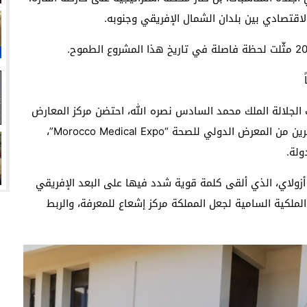
اقتصادي بين بلدان الشمال الإفريقي وجنوبه.
 السامية لصاحب الجلالة الملك محمد السادس نصره الله، احتضن مركز المعارض
الدولي بالدار البيضاء – عين السبع، الدورة الرابعة والعشرين من المعرض الدولي للصحة “Morocco Medical Expo”،
 أزولاي، الذي ألقى كلمة قوية شدد فيها على البعد الإفريقي
لملكية السامية لجعل المملكة مركز إشعاع للمعرفة، والربط