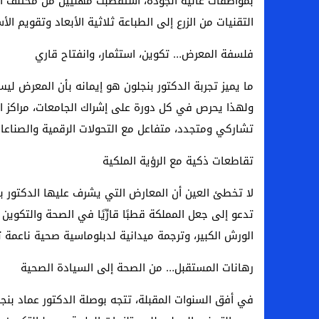
بمواصفات عالية الجودة، استقطبت مهنيين من مختلف ال
التقنيات من الزرع إلى الطباعة ثلاثية الأبعاد وتقويم الأس
فلسفة المعرض… تكوين، استثمار، وانفتاح قاري
ما يميز تجربة الدكتور بنجلون هو إيمانه بأن المعرض 
ولهذا يحرص في كل دورة على إشراك الجامعات، مراكز ال
تشاركي ومتجدد، متفاعل مع التحولات الرقمية والصناعات
تقاطعات ذكية مع الرؤية الملكية
لا تخطئ العين أن المعارض التي يشرف عليها الدكتور ب
تدعو إلى جعل المملكة قطبًا قارِّيًا في الصحة والتكوين
الورش الكبير، وترجمة ميدانية لدبلوماسية صحية ناعمة 
رهانات المستقبل… من الصحة إلى السيادة الصحية
في أفق السنوات المقبلة، تتجه بوصلة الدكتور عماد بنج