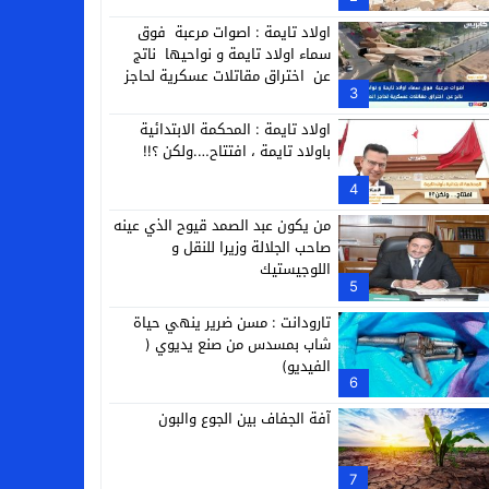
التجارية
اولاد تايمة : اصوات مرعبة فوق
سماء اولاد تايمة و نواحيها ناتج
عن اختراق مقاتلات عسكرية لحاجز
3
الصوت
اولاد تايمة : المحكمة الابتدائية
باولاد تايمة ، افتتاح….ولكن ؟!!
4
من يكون عبد الصمد قيوح الذي عينه
صاحب الجلالة وزيرا للنقل و
اللوجيستيك
5
تارودانت : مسن ضرير ينهي حياة
شاب بمسدس من صنع يديوي (
الفيديو)
6
آفة الجفاف بين الجوع والبون
7