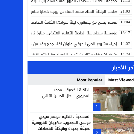
حكومة الكفاءات …صمت القبور أمام مأساة باب سبتة
12:13
صاحب الجلالة الملك محمد السادس يوجه خطابا ساميا إلى الأمة بمناسبة
21:03
مسلم ينسج مع جمهوره ليلة عنوانها الكلمة الصادقة في مهرجان إفرا
10:04
مؤسسة سجلماسة الخاصة للتعليم العتيق… منارة تربوية تجمع بين أصالة
18:17
إحياء مشروع الحي الحرفي عنوان لقاء جمع وفد من جمعية التضامن للحرفيي
14:57
بن كيران يهاجم “البام”: “حزب الفساد وقياداته انتهى ببعضها في الس
14:24
كمال محرر يقود استئنافية تارودانت: مسار قضائي راسخ ورؤية أكاديمية
11:33
خر الأخبار
حبشان وكيلاً عاماً بتارودانت: ترقية جديدة في الحركة القضائية (بورتريه)
11:05
Most Popular
Most Viewed
حزب الديمقراطيين الجدد يؤسس منظمتي شباب ونساء الصحراء بالعيون
21:28
الذاكرة الخصبة….محمد
المديوري….ظل الحسن الثاني
عطش أولاد تايمة وسياسة “الحبة والقبة”: هل أصبح الماء إنجازاً بطولياً؟
13:37
1
انطلاق فعاليات الدورة 12 لمعرض المنتوجات المحلية بأكادير SIPTA (فيديو)
12:25
المحمدية : تنظيم موسم سيدي
موسى المجدوب: مهرجان للفروسية
بصيغة جديدة وهيكلة للفضاءات
2