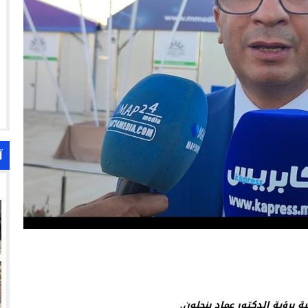
آ
 برؤية الدكتور عماد بنجلون.