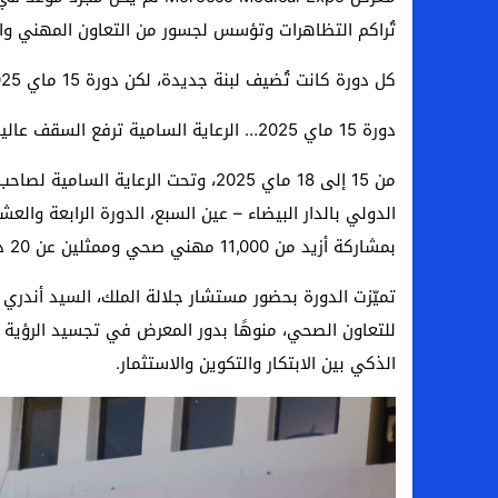
تُراكم التظاهرات وتؤسس لجسور من التعاون المهني وال
كل دورة كانت تُضيف لبنة جديدة، لكن دورة 15 ماي 2025 مثّلت لحظة فاصلة في تاريخ هذا المشروع الطموح.
دورة 15 ماي 2025… الرعاية السامية ترفع السقف عالياً
من 15 إلى 18 ماي 2025، وتحت الرعاية
بمشاركة أزيد من 11,000 مهني صحي وممثلين عن 20 دولة.
تميّزت الدورة بحضور مستشار جلالة الملك، السيد أندري
للتعاون الصحي، منوهًا بدور المعرض في تجسيد الرؤية ا
الذكي بين الابتكار والتكوين والاستثمار.