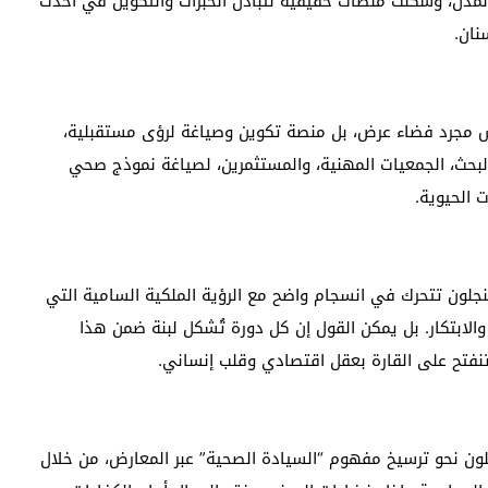
مدن، وشكلت منصات حقيقية لتبادل الخبرات والتكوين في أحدث
نان.
ليس مجرد فضاء عرض، بل منصة تكوين وصياغة لرؤى مستقبلية،
بحث، الجمعيات المهنية، والمستثمرين، لصياغة نموذج صحي
 الحيوية.
نجلون تتحرك في انسجام واضح مع الرؤية الملكية السامية التي
 والابتكار. بل يمكن القول إن كل دورة تُشكل لبنة ضمن هذا
تنفتح على القارة بعقل اقتصادي وقلب إنساني.
لون نحو ترسيخ مفهوم “السيادة الصحية” عبر المعارض، من خلال