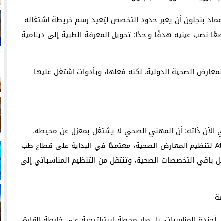
ماد بنجلون أن يعبر حدود التخصص ليُعيد رسم خريطة اشتغاله
ا نصب عينيه هدفًا واحدًا: تحويل المعرفة الطبية إلى دينامية
المعارض الصحية الدولية، لكنه فعلها، وبأدوات اشتغل عليها
الآن ذاته: أن المهني الصحي لا يشتغل بمعزل عن محيطه.
فكانت أولى مبادراته من خلال تأسيس شركة Atelier Vita لتنظيم المعارض الصحية، معتمدًا في البداية على قطاع طب
مل باقي التخصصات الصحية، وتنتقل من التنظيم المناسباتي إلى
 يكن مجرّد موعد في أجندة المناسبات، بل صار محطة استراتيجية على خارطة القارة،