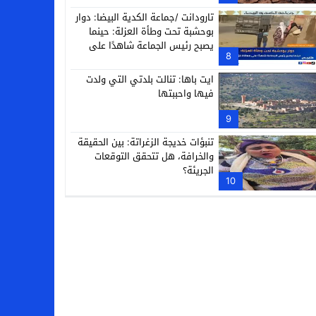
تارودانت /جماعة الكدية البيضا: دوار
بوحشبة تحت وطأة العزلة: حينما
يصبح رئيس الجماعة شاهدًا على
8
معاناة دَوّارِه
ايت باها: تنالت بلدتي التي ولدت
فيها واحببتها
9
تنبؤات خديجة الزغراتة: بين الحقيقة
والخرافة، هل تتحقق التوقعات
الجريئة؟
10