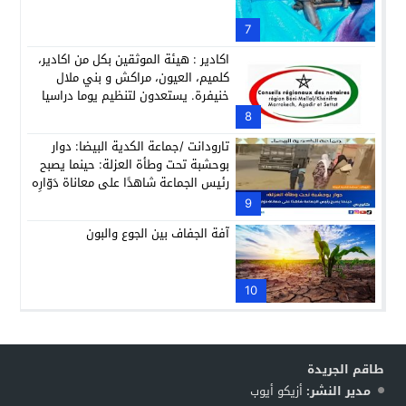
7
اكادير : هيئة الموثقين بكل من اكادير،
كلميم، العيون، مراكش و بني ملال
خنيفرة. يستعدون لتنظيم يوما دراسيا
تحث شعار ” شكل وصحة العقد التوثيقي
8
بين الممارسة التوثيقية والعمل
تارودانت /جماعة الكدية البيضا: دوار
القضائي”. ( البلاغ)
بوحشبة تحت وطأة العزلة: حينما يصبح
رئيس الجماعة شاهدًا على معاناة دَوّارِه
9
آفة الجفاف بين الجوع والبون
10
طاقم الجريدة
مدير النشر:
أزيكو أيوب