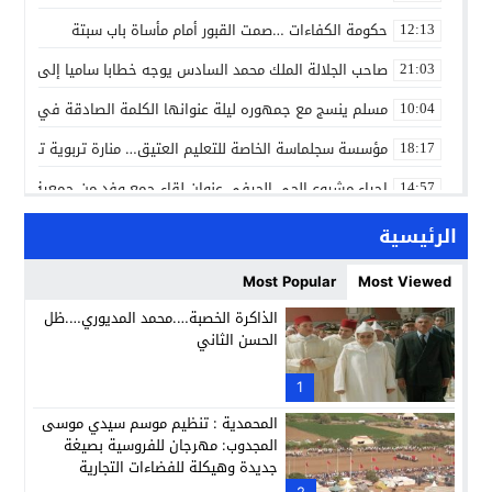
حكومة الكفاءات …صمت القبور أمام مأساة باب سبتة
12:13
صاحب الجلالة الملك محمد السادس يوجه خطابا ساميا إلى الأمة 
21:03
مسلم ينسج مع جمهوره ليلة عنوانها الكلمة الصادقة في مهرجا
10:04
مؤسسة سجلماسة الخاصة للتعليم العتيق… منارة تربوية تجمع بين
18:17
إحياء مشروع الحي الحرفي عنوان لقاء جمع وفد من جمعية التضامن 
14:57
بن كيران يهاجم “البام”: “حزب الفساد وقياداته انتهى ببعضها 
14:24
الرئيسية
كمال محرر يقود استئنافية تارودانت: مسار قضائي راسخ ورؤية أك
11:33
Most Popular
Most Viewed
حبشان وكيلاً عاماً بتارودانت: ترقية جديدة في الحركة القضائية (ب
11:05
الذاكرة الخصبة….محمد المديوري….ظل
الحسن الثاني
حزب الديمقراطيين الجدد يؤسس منظمتي شباب ونساء الصحراء با
21:28
عطش أولاد تايمة وسياسة “الحبة والقبة”: هل أصبح الماء إنجازاً بط
1
13:37
المحمدية : تنظيم موسم سيدي موسى
المجدوب: مهرجان للفروسية بصيغة
جديدة وهيكلة للفضاءات التجارية