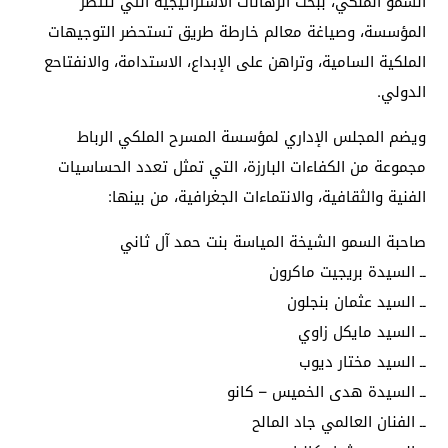
السمو الملكي، ببحث الرهانات الاستراتيجية التي تنتظر
المؤسسة، وصياغة معالم خارطة طريق تستحضر التوجيهات
الملكية السامية، وتراهن على الإبداع، الاستدامة، والانفتاحع
الدولي.
ويضم المجلس الإداري لمؤسسة المسرح الملكي الرباط
مجموعة من الكفاءات البارزة، التي تمثل تعدد الحساسيات
الفنية والثقافية، والانتماءات الجغرافية، من بينها:
صاحبة السمو الشيخة المياسة بنت حمد آل ثاني
ــ السيدة بريجيت ماكرون
ــ السيد عثمان بنجلون
ــ السيد مايكل زاوي
ــ السيد مختار ديوب
ــ السيدة هدى الخميس – كانو
ــ الفنان العالمي جاد المالح