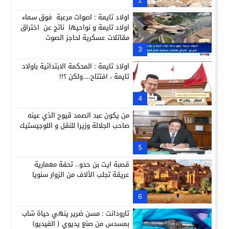
2
اولاد تايمة : اصوات مرعبة فوق سماء
اولاد تايمة و نواحيها ناتج عن اختراق
مقاتلات عسكرية لحاجز الصوت
3
اولاد تايمة : المحكمة الابتدائية باولاد
تايمة ، افتتاح….ولكن ؟!!
4
من يكون عبد الصمد قيوح الذي عينه
صاحب الجلالة وزيرا للنقل و اللوجيستيك
5
قصبة ايت بن حدو.. تحفة معمارية
عريقة تجلب الألاف من الزوار سنويا
6
تارودانت : مسن ضرير ينهي حياة شاب
بمسدس من صنع يديوي ( الفيديو)