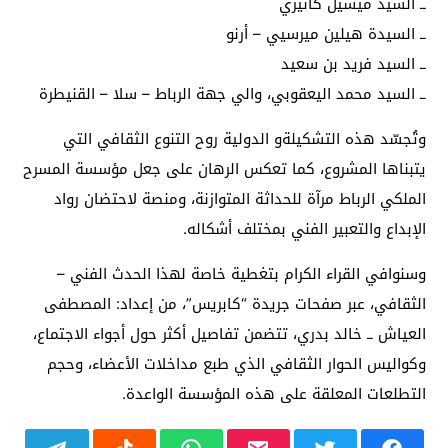
ــ السيد ميشيل كانيزي
ــ السيدة هيلين ميرسيي – أرنو
ــ السيد فريد بن سعيد
ــ السيد محمد اليعقوبي، والي جهة الرباط – سلا – القنيطرة
وتُجسّد هذه التشكيلةو الدولية روح التنوع الثقافي التي
يتبناها المشروع، كما تعكس الرهان على جعل مؤسسة المسرح
الملكي الرباط مرآة للحداثة المتوازنة، ومنصة لاحتضان رواد
الإبداع والتعبير الفني بمختلف أشكاله.
وسنوافي القراء الكرام بتغطية خاصة لهذا الحدث الفني –
الثقافي، عبر صفحات جريدة “كابريس”، من إعداد: المصطفى
العياش ــ خالد بدري، تتضمن تفاصيل أكثر حول أجواء الاجتماع،
وكواليس الحوار الثقافي الذي طبع مداخلات الأعضاء، وحجم
التطلعات المعلقة على هذه المؤسسة الواعدة.