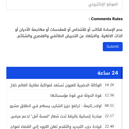
Comments Rules :
عدم الإساءة للكاتب أو للأشخاص أو للمقدسات أو مهاجمة الأديان أو
الذات الالهية. والابتعاد عن التحريض الطائفي والعنصري والشتائم.
24 ساعة
الوكالة الحضرية للعيون تستعد لمواكبة مغاربة العالم خلال مقا
16:26
قوة الدولة في قوة مؤسساتها
12:56
اولاد_تايمة : ترافع عزيز الشايب يسهم في انطلاق مشروع مائي
08:51
مبادرة إنسانية بالرباط تحت شعار “لمسة أمل” لدعم مرضى السرط
22:17
قيادة حزب التجديد والتقدم تعلن اللجوء إلى القضاء لمواجهة ما
22:40