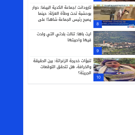
تارودانت /جماعة الكدية البيضا: دوار
بوحشبة تحت وطأة العزلة: حينما
يصبح رئيس الجماعة شاهدًا على
8
معاناة دَوّارِه
ايت باها: تنالت بلدتي التي ولدت
فيها واحببتها
9
تنبؤات خديجة الزغراتة: بين الحقيقة
والخرافة، هل تتحقق التوقعات
الجريئة؟
10