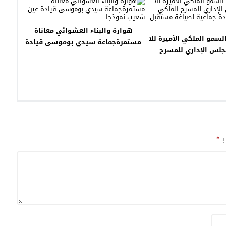
هوارة والبناء العشوائي معاناة
لسمو الملكي الأميرة للا
مستمرةجماعة سيدي بوموسى قيادة
جلس الإداري للمسرح
عين شعيب نموذجا
ط ينطلق بإرادة جماعية
تقبل ثقافي مشرق
بـ
*