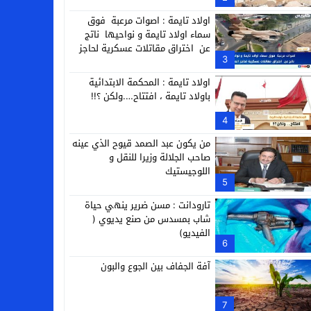
التجارية
اولاد تايمة : اصوات مرعبة فوق
سماء اولاد تايمة و نواحيها ناتج
عن اختراق مقاتلات عسكرية لحاجز
3
الصوت
اولاد تايمة : المحكمة الابتدائية
باولاد تايمة ، افتتاح….ولكن ؟!!
4
من يكون عبد الصمد قيوح الذي عينه
صاحب الجلالة وزيرا للنقل و
اللوجيستيك
5
تارودانت : مسن ضرير ينهي حياة
شاب بمسدس من صنع يديوي (
الفيديو)
6
آفة الجفاف بين الجوع والبون
7