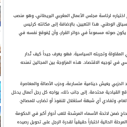
م اختياره لرئاسة مجلس الأعمال المغربي البريطاني، وهو منصب
سياق الوطني. هذا التعيين، بالإضافة إلى مكانته كرئيس
كون صوته مسموعاً في دوائر القرار، وأن يُمَوقع نفسه في
المقاولة وتجربته السياسية. فهو يعرف جيداً كيف تُدار
ي في توجيه الاقتصاد. هذه المزاوجة بين المجالين تمنحه
د الحزبي يعيش دينامية متسارعة، وحزب الأصالة والمعاصرة
ع القيادية محتدمة. إلى جانب ذلك، يواجه كل رجل أعمال يدخل
عام، وتفادي أي شبهة استغلال للنفوذ أو تضارب للمصالح.
لحاج ضمن لائحة الأسماء المرشحة للعب أدوار أكبر في الحكومة
مرحلة الحالية اختباراً حقيقياً لقدرة الرجل على تحويل رصيده