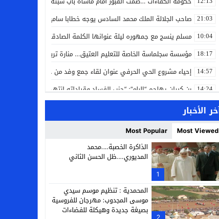
حكومة الكفاءات …صمت القبور أمام مأساة باب سبتة
12:13
صاحب الجلالة الملك محمد السادس يوجه خطابا ساميا إلى الأمة بمناسبة
21:03
مسلم ينسج مع جمهوره ليلة عنوانها الكلمة الصادقة في مهرجان إفرا
10:04
مؤسسة سجلماسة الخاصة للتعليم العتيق… منارة تربوية تجمع بين أصالة
18:17
إحياء مشروع الحي الحرفي عنوان لقاء جمع وفد من جمعية التضامن للحرفيي
14:57
بن كيران يهاجم “البام”: “حزب الفساد وقياداته انتهى ببعضها في الس
14:24
كمال محرر يقود استئنافية تارودانت: مسار قضائي راسخ ورؤية أكاديمية
11:33
خر الأخبار
حبشان وكيلاً عاماً بتارودانت: ترقية جديدة في الحركة القضائية (بورتريه)
11:05
Most Popular
Most Viewed
حزب الديمقراطيين الجدد يؤسس منظمتي شباب ونساء الصحراء بالعيون
21:28
الذاكرة الخصبة….محمد
المديوري….ظل الحسن الثاني
عطش أولاد تايمة وسياسة “الحبة والقبة”: هل أصبح الماء إنجازاً بطولياً؟
13:37
1
انطلاق فعاليات الدورة 12 لمعرض المنتوجات المحلية بأكادير SIPTA (فيديو)
12:25
المحمدية : تنظيم موسم سيدي
موسى المجدوب: مهرجان للفروسية
بصيغة جديدة وهيكلة للفضاءات
2