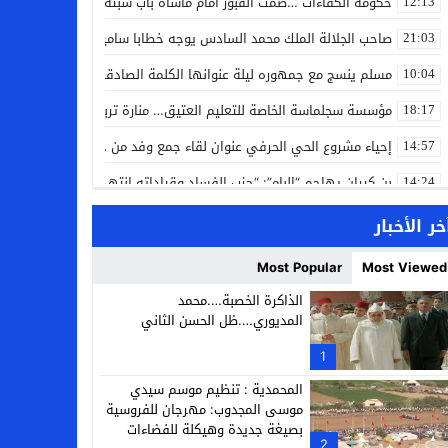
حكومة الكفاءات …صمت القبور أمام مأساة باب سبتة
12:13
صاحب الجلالة الملك محمد السادس يوجه خطابا ساميا إلى الأمة بمناسبة
21:03
مسلم ينسج مع جمهوره ليلة عنوانها الكلمة الصادقة في مهرجان إفرا
10:04
مؤسسة سجلماسة الخاصة للتعليم العتيق… منارة تربوية تجمع بين أصالة
18:17
إحياء مشروع الحي الحرفي عنوان لقاء جمع وفد من جمعية التضامن للحرفيي
14:57
بن كيران يهاجم “البام”: “حزب الفساد وقياداته انتهى ببعضها في الس
14:24
كمال محرر يقود استئنافية تارودانت: مسار قضائي راسخ ورؤية أكاديمية
11:33
خر الأخبار
حبشان وكيلاً عاماً بتارودانت: ترقية جديدة في الحركة القضائية (بورتريه)
11:05
Most Popular
Most Viewed
حزب الديمقراطيين الجدد يؤسس منظمتي شباب ونساء الصحراء بالعيون
21:28
الذاكرة الخصبة….محمد
المديوري….ظل الحسن الثاني
عطش أولاد تايمة وسياسة “الحبة والقبة”: هل أصبح الماء إنجازاً بطولياً؟
13:37
1
انطلاق فعاليات الدورة 12 لمعرض المنتوجات المحلية بأكادير SIPTA (فيديو)
12:25
المحمدية : تنظيم موسم سيدي
موسى المجدوب: مهرجان للفروسية
بصيغة جديدة وهيكلة للفضاءات
2