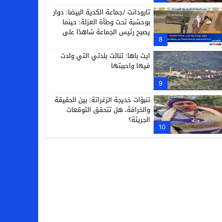
تارودانت /جماعة الكدية البيضا: دوار
بوحشبة تحت وطأة العزلة: حينما
يصبح رئيس الجماعة شاهدًا على
8
معاناة دَوّارِه
ايت باها: تنالت بلدتي التي ولدت
فيها واحببتها
9
تنبؤات خديجة الزغراتة: بين الحقيقة
والخرافة، هل تتحقق التوقعات
الجريئة؟
10