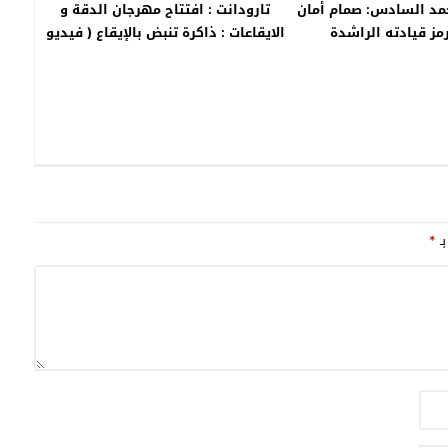
حمد السادس: صمام أمان
تارودانت : افتتاح مهرجان الدقة و
مز قيادته الراشدة
الايقاعات : ذاكرة تنبض بالإيقاع ( فيديو
)
بـ
*