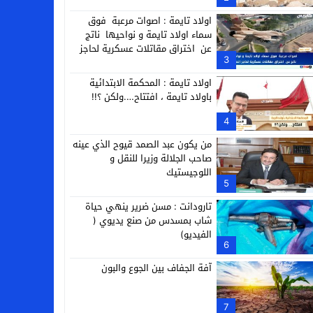
التجارية
اولاد تايمة : اصوات مرعبة فوق
سماء اولاد تايمة و نواحيها ناتج
عن اختراق مقاتلات عسكرية لحاجز
3
الصوت
اولاد تايمة : المحكمة الابتدائية
باولاد تايمة ، افتتاح….ولكن ؟!!
4
من يكون عبد الصمد قيوح الذي عينه
صاحب الجلالة وزيرا للنقل و
اللوجيستيك
5
تارودانت : مسن ضرير ينهي حياة
شاب بمسدس من صنع يديوي (
الفيديو)
6
آفة الجفاف بين الجوع والبون
7