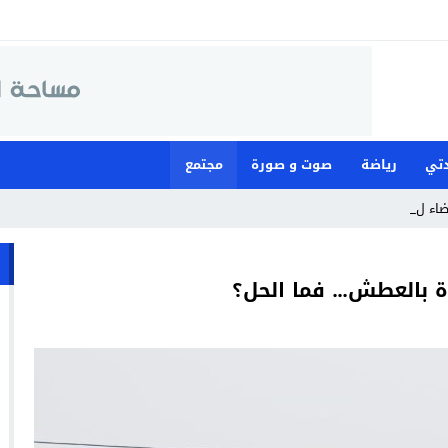
تي
رياضة
صوت و صورة
مجتمع
ضاء لمواجهة ما و _
ة بالعطش… فما الحل؟