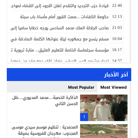
قيادة حزب التجديد والتقدم تعلن اللجوء إلى القضاء لمواجهة ما
22:40
حكومة الكفاءات …صمت القبور أمام مأساة باب سبتة
12:13
صاحب الجلالة الملك محمد السادس يوجه خطابا ساميا إلى الأمة 
21:03
مسلم ينسج مع جمهوره ليلة عنوانها الكلمة الصادقة في مهرجا
10:04
مؤسسة سجلماسة الخاصة للتعليم العتيق… منارة تربوية تجمع بين
18:17
إحياء مشروع الحي الحرفي عنوان لقاء جمع وفد من جمعية التضامن 
14:57
بن كيران يهاجم “البام”: “حزب الفساد وقياداته انتهى ببعضها 
14:24
آخر الأخبار
كمال محرر يقود استئنافية تارودانت: مسار قضائي راسخ ورؤية أك
11:33
Most Popular
Most Viewed
حبشان وكيلاً عاماً بتارودانت: ترقية جديدة في الحركة القضائية (ب
11:05
الذاكرة الخصبة….محمد المديوري….ظل
الحسن الثاني
حزب الديمقراطيين الجدد يؤسس منظمتي شباب ونساء الصحراء با
21:28
عطش أولاد تايمة وسياسة “الحبة والقبة”: هل أصبح الماء إنجازاً بط
1
13:37
المحمدية : تنظيم موسم سيدي موسى
المجدوب: مهرجان للفروسية بصيغة