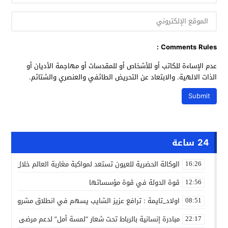
Comments Rules :
عدم الإساءة للكاتب أو للأشخاص أو للمقدسات أو مهاجمة الأديان أو
الذات الالهية. والابتعاد عن التحريض الطائفي والعنصري والشتائم.
24 ساعة
الوكالة الحضرية للعيون تستعد لمواكبة مغاربة العالم خلال مقا
16:26
قوة الدولة في قوة مؤسساتها
12:56
اولاد_تايمة : ترافع عزيز الشايب يسهم في انطلاق مشروع مائي
08:51
مبادرة إنسانية بالرباط تحت شعار “لمسة أمل” لدعم مرضى السرط
22:17