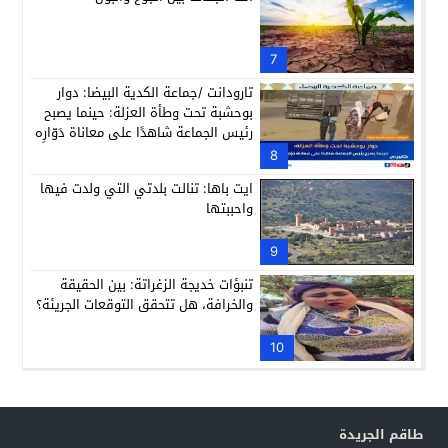
7
تارودانت /جماعة الكدية البيضا: دوار
بوحشبة تحت وطأة العزلة: حينما يصبح
رئيس الجماعة شاهدًا على معاناة دَوّارِه
8
ايت باها: تنالت بلدتي التي ولدت فيها
واحببتها
9
تنبؤات خديجة الزغراتة: بين الحقيقة
والخرافة، هل تتحقق التوقعات الجريئة؟
10
طاقم الجريدة