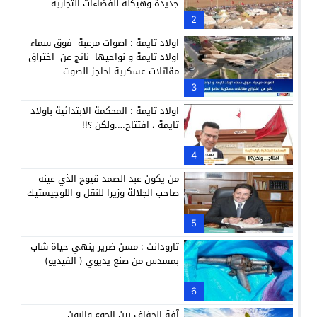
جديدة وهيكلة للفضاءات التجارية
2
اولاد تايمة : اصوات مرعبة فوق سماء
اولاد تايمة و نواحيها ناتج عن اختراق
مقاتلات عسكرية لحاجز الصوت
3
اولاد تايمة : المحكمة الابتدائية باولاد
تايمة ، افتتاح….ولكن ؟!!
4
من يكون عبد الصمد قيوح الذي عينه
صاحب الجلالة وزيرا للنقل و اللوجيستيك
5
تارودانت : مسن ضرير ينهي حياة شاب
بمسدس من صنع يديوي ( الفيديو)
6
آفة الجفاف بين الجوع والبون