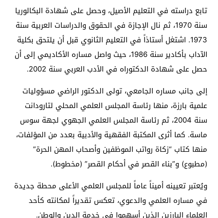
تابع دراسته في التعليم الأصيل، وحصل على شهادة البكالوريا
سنة 1970، ثم نال الإجازة في الحقوق والدراسات العربية سنة
1973. اشتغل أستاذاً في التعليم الثانوي قبل أن يلتحق بكلية
الآداب بأكادير سنة 1986، حيث واصل مساره الأكاديمي إلى أن
حصل على شهادة الدكتوراه في الأدب العربي سنة 2002.
إلى جانب مساره الجامعي، تولى الدكتور الراضي مسؤوليات
علمية بارزة، منها رئاسة المجلس العلمي المحلي لتارودانت
سنة 2004، ثم رئاسة المجلس العلمي الجهوي لجهة سوس
ماسة. كما أثرى المكتبة الفقهية والأدبية بعدد من المؤلفات،
منها كتاب “زكاة رواتب الموظفين وأصحاب المهن الحرة”
(مطبوع) و”بناء القصر في أحكام القصر” (مخطوط).
ويُعتبر تعيينه أميناً عاماً للمجلس العلمي الأعلى محطة جديدة
في مساره العلمي والدعوي، تعكس تقديراً لمكانته كأحد
العلماء البارزين الذين أسهموا في خدمة الدين والوطن.