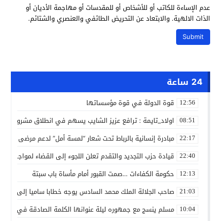
عدم الإساءة للكاتب أو للأشخاص أو للمقدسات أو مهاجمة الأديان أو
الذات الالهية. والابتعاد عن التحريض الطائفي والعنصري والشتائم.
24 ساعة
قوة الدولة في قوة مؤسساتها
12:56
اولاد_تايمة : ترافع عزيز الشايب يسهم في انطلاق مشروع مائي
08:51
مبادرة إنسانية بالرباط تحت شعار “لمسة أمل” لدعم مرضى السرط
22:17
قيادة حزب التجديد والتقدم تعلن اللجوء إلى القضاء لمواجهة ما
22:40
حكومة الكفاءات …صمت القبور أمام مأساة باب سبتة
12:13
صاحب الجلالة الملك محمد السادس يوجه خطابا ساميا إلى الأمة 
21:03
مسلم ينسج مع جمهوره ليلة عنوانها الكلمة الصادقة في مهرجا
10:04