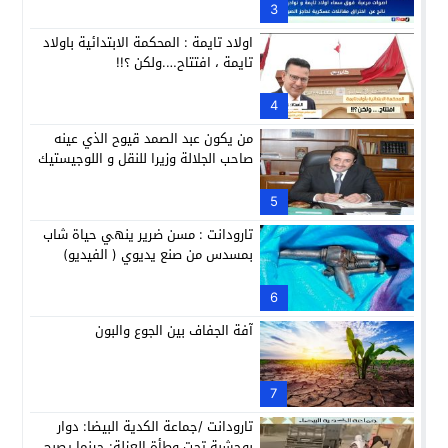
3
اولاد تايمة : المحكمة الابتدائية باولاد
تايمة ، افتتاح….ولكن ؟!!
4
من يكون عبد الصمد قيوح الذي عينه
صاحب الجلالة وزيرا للنقل و اللوجيستيك
5
تارودانت : مسن ضرير ينهي حياة شاب
بمسدس من صنع يديوي ( الفيديو)
6
آفة الجفاف بين الجوع والبون
7
تارودانت /جماعة الكدية البيضا: دوار
بوحشبة تحت وطأة العزلة: حينما يصبح