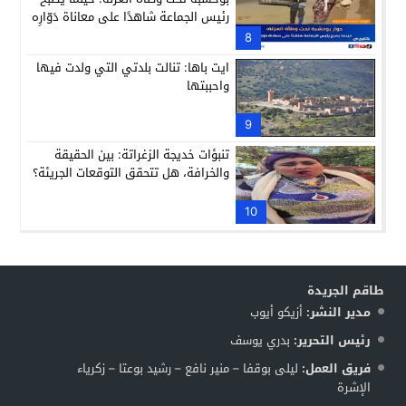
رئيس الجماعة شاهدًا على معاناة دَوّارِه
8
ايت باها: تنالت بلدتي التي ولدت فيها
واحببتها
9
تنبؤات خديجة الزغراتة: بين الحقيقة
والخرافة، هل تتحقق التوقعات الجريئة؟
10
طاقم الجريدة
مدير النشر:
أزيكو أيوب
رئيس التحرير:
بدري يوسف
فريق العمل:
ليلى بوقفا – منير نافع – رشيد بوعتا – زكرياء
الإشرة