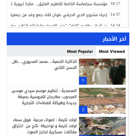
مؤسسة سجلماسة الخاصة للتعليم العتيق… منارة تربوية تجمع بين
18:17
إحياء مشروع الحي الحرفي عنوان لقاء جمع وفد من جمعية التضامن 
14:57
بن كيران يهاجم “البام”: “حزب الفساد وقياداته انتهى ببعضها 
14:24
كمال محرر يقود استئنافية تارودانت: مسار قضائي راسخ ورؤية أك
11:33
آخر الأخبار
حبشان وكيلاً عاماً بتارودانت: ترقية جديدة في الحركة القضائية (ب
11:05
Most Popular
Most Viewed
حزب الديمقراطيين الجدد يؤسس منظمتي شباب ونساء الصحراء با
21:28
الذاكرة الخصبة….محمد المديوري….ظل
الحسن الثاني
عطش أولاد تايمة وسياسة “الحبة والقبة”: هل أصبح الماء إنجازاً بط
13:37
انطلاق فعاليات الدورة 12 لمعرض المنتوجات المحلية بأكادير SIPTA (فيديو)
1
12:25
المحمدية : تنظيم موسم سيدي موسى
المجدوب: مهرجان للفروسية بصيغة
جديدة وهيكلة للفضاءات التجارية
2
اولاد تايمة : اصوات مرعبة فوق سماء
اولاد تايمة و نواحيها ناتج عن اختراق
مقاتلات عسكرية لحاجز الصوت