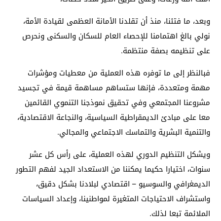
وبعد، ما فتئنا، منذ أن تقلدنا الأمانة العظمى لقيادة الأمة،
نولي بالغ اهتمامنا للإحصاء العام للسكان والسكنى ونحرص
على تنظيمه بصفة منتظمة.
فبالنظر إلى ما توفره هذه العملية من معطيات ومؤشرات
مهمة ومتعددة، فإنها ستساهم مساهمة قيمة في تجسيد
مشروعنا المجتمعي وفي تحقيق نموذجنا التنموي القائمين
معا على مبادئ الديمقراطية السياسية، والنجاعة الاقتصادية،
والتنمية البشرية والتماسك الاجتماعي والمجالي.
ويشكل التنظيم الدوري لهذه العملية، على رأس كل عشر
سنوات، اختيارا حكيما يمكننا من الاستعداد الجيد لفهم التطور
الديمغرافي والسوسيو – اقتصادي لبلادنا بشكل دقيق،
واستشراف الاحتياجات المتغيرة لمواطنينا، وإعداد السياسات
الملائمة تبعا لذلك.