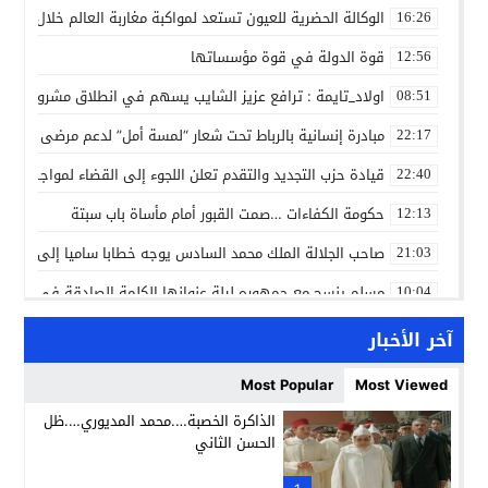
الوكالة الحضرية للعيون تستعد لمواكبة مغاربة العالم خلال مقا
16:26
قوة الدولة في قوة مؤسساتها
12:56
اولاد_تايمة : ترافع عزيز الشايب يسهم في انطلاق مشروع مائي
08:51
مبادرة إنسانية بالرباط تحت شعار “لمسة أمل” لدعم مرضى السرط
22:17
قيادة حزب التجديد والتقدم تعلن اللجوء إلى القضاء لمواجهة ما
22:40
حكومة الكفاءات …صمت القبور أمام مأساة باب سبتة
12:13
صاحب الجلالة الملك محمد السادس يوجه خطابا ساميا إلى الأمة 
21:03
مسلم ينسج مع جمهوره ليلة عنوانها الكلمة الصادقة في مهرجا
10:04
مؤسسة سجلماسة الخاصة للتعليم العتيق… منارة تربوية تجمع بين
18:17
آخر الأخبار
إحياء مشروع الحي الحرفي عنوان لقاء جمع وفد من جمعية التضامن 
14:57
Most Popular
Most Viewed
بن كيران يهاجم “البام”: “حزب الفساد وقياداته انتهى ببعضها 
14:24
الذاكرة الخصبة….محمد المديوري….ظل
الحسن الثاني
كمال محرر يقود استئنافية تارودانت: مسار قضائي راسخ ورؤية أك
11:33
11:05