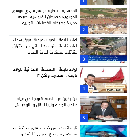
حبشان وكيلاً عاماً بتارودانت: ترقية جديدة في الحركة القضائية (ب
1
المحمدية : تنظيم موسم سيدي موسى
المجدوب: مهرجان للفروسية بصيغة
جديدة وهيكلة للفضاءات التجارية
2
اولاد تايمة : اصوات مرعبة فوق سماء
اولاد تايمة و نواحيها ناتج عن اختراق
مقاتلات عسكرية لحاجز الصوت
3
اولاد تايمة : المحكمة الابتدائية باولاد
تايمة ، افتتاح….ولكن ؟!!
4
من يكون عبد الصمد قيوح الذي عينه
صاحب الجلالة وزيرا للنقل و اللوجيستيك
5
تارودانت : مسن ضرير ينهي حياة شاب
بمسدس من صنع يديوي ( الفيديو)