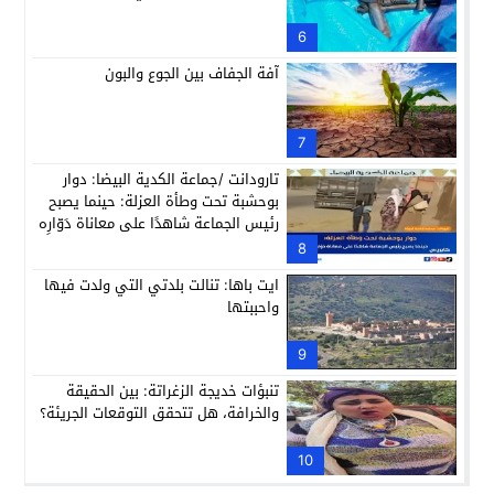
6
آفة الجفاف بين الجوع والبون
7
تارودانت /جماعة الكدية البيضا: دوار
بوحشبة تحت وطأة العزلة: حينما يصبح
رئيس الجماعة شاهدًا على معاناة دَوّارِه
8
ايت باها: تنالت بلدتي التي ولدت فيها
واحببتها
9
تنبؤات خديجة الزغراتة: بين الحقيقة
والخرافة، هل تتحقق التوقعات الجريئة؟
10