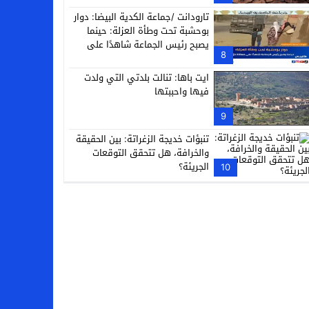
تارودانت /جماعة الكدية البيضا: دوار
بوحشبة تحت وطأة العزلة: حينما
يصبح رئيس الجماعة شاهدًا على
8
معاناة دَوّارِه
ايت باها: تنالت بلدتي التي ولدت
فيها واحببتها
9
تنبؤات خديجة الزغراتة: بين الحقيقة
والخرافة، هل تتحقق التوقعات
الجريئة؟
10