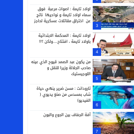
التجارية
اولاد تايمة : اصوات مرعبة فوق
سماء اولاد تايمة و نواحيها ناتج
عن اختراق مقاتلات عسكرية لحاجز
3
الصوت
اولاد تايمة : المحكمة الابتدائية
باولاد تايمة ، افتتاح….ولكن ؟!!
4
من يكون عبد الصمد قيوح الذي عينه
صاحب الجلالة وزيرا للنقل و
اللوجيستيك
5
تارودانت : مسن ضرير ينهي حياة
شاب بمسدس من صنع يديوي (
الفيديو)
6
آفة الجفاف بين الجوع والبون
7