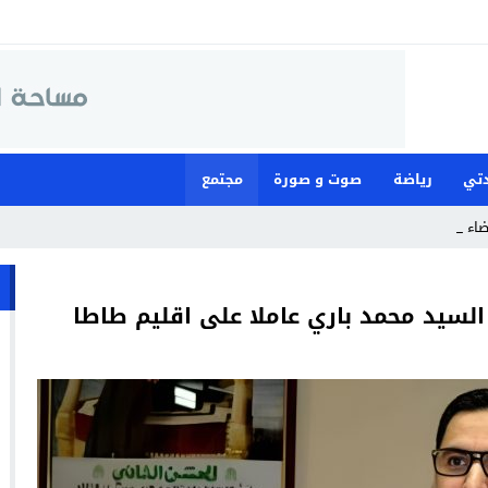
تي
رياضة
صوت و صورة
مجتمع
قضاء لمواجهة م_
السيد محمد باري عاملا على اقليم طاطا