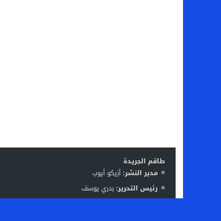
طاقم الجريدة
مدير النشر:
أزيكو أيوب
رئيس التحرير:
بدري يوسف
فريق العمل:
ليلى بوقفا – منير نافع – رشيد بوعتا – زكرياء
الإشرة