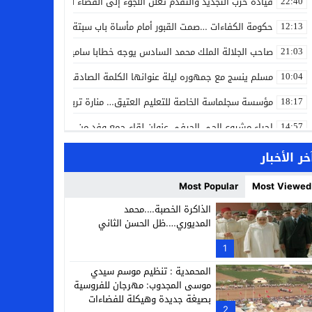
قيادة حزب التجديد والتقدم تعلن اللجوء إلى القضاء لمواجهة ما وصفته
22:40
حكومة الكفاءات …صمت القبور أمام مأساة باب سبتة
12:13
صاحب الجلالة الملك محمد السادس يوجه خطابا ساميا إلى الأمة بمناسبة
21:03
مسلم ينسج مع جمهوره ليلة عنوانها الكلمة الصادقة في مهرجان إفرا
10:04
مؤسسة سجلماسة الخاصة للتعليم العتيق… منارة تربوية تجمع بين أصالة
18:17
إحياء مشروع الحي الحرفي عنوان لقاء جمع وفد من جمعية التضامن للحرفيي
14:57
بن كيران يهاجم “البام”: “حزب الفساد وقياداته انتهى ببعضها في الس
14:24
خر الأخبار
كمال محرر يقود استئنافية تارودانت: مسار قضائي راسخ ورؤية أكاديمية
11:33
Most Popular
Most Viewed
حبشان وكيلاً عاماً بتارودانت: ترقية جديدة في الحركة القضائية (بورتريه)
11:05
الذاكرة الخصبة….محمد
المديوري….ظل الحسن الثاني
حزب الديمقراطيين الجدد يؤسس منظمتي شباب ونساء الصحراء بالعيون
21:28
1
عطش أولاد تايمة وسياسة “الحبة والقبة”: هل أصبح الماء إنجازاً بطولياً؟
13:37
المحمدية : تنظيم موسم سيدي
موسى المجدوب: مهرجان للفروسية
بصيغة جديدة وهيكلة للفضاءات
2