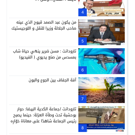
4
من يكون عبد الصمد قيوح الذي عينه
صاحب الجلالة وزيرا للنقل و اللوجيستيك
5
تارودانت : مسن ضرير ينهي حياة شاب
بمسدس من صنع يديوي ( الفيديو)
6
آفة الجفاف بين الجوع والبون
7
تارودانت /جماعة الكدية البيضا: دوار
بوحشبة تحت وطأة العزلة: حينما يصبح
رئيس الجماعة شاهدًا على معاناة دَوّارِه
8