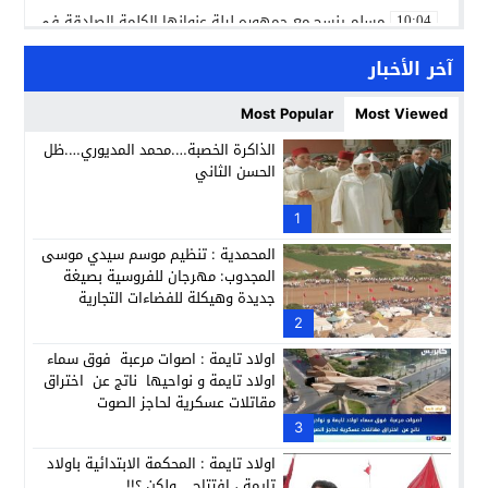
مسلم ينسج مع جمهوره ليلة عنوانها الكلمة الصادقة في مهرجا
10:04
مؤسسة سجلماسة الخاصة للتعليم العتيق… منارة تربوية تجمع بين
18:17
آخر الأخبار
إحياء مشروع الحي الحرفي عنوان لقاء جمع وفد من جمعية التضامن 
14:57
Most Popular
Most Viewed
بن كيران يهاجم “البام”: “حزب الفساد وقياداته انتهى ببعضها 
14:24
الذاكرة الخصبة….محمد المديوري….ظل
الحسن الثاني
كمال محرر يقود استئنافية تارودانت: مسار قضائي راسخ ورؤية أك
11:33
حبشان وكيلاً عاماً بتارودانت: ترقية جديدة في الحركة القضائية (ب
1
11:05
المحمدية : تنظيم موسم سيدي موسى
المجدوب: مهرجان للفروسية بصيغة
جديدة وهيكلة للفضاءات التجارية
2
اولاد تايمة : اصوات مرعبة فوق سماء
اولاد تايمة و نواحيها ناتج عن اختراق
مقاتلات عسكرية لحاجز الصوت
3
اولاد تايمة : المحكمة الابتدائية باولاد
تايمة ، افتتاح….ولكن ؟!!