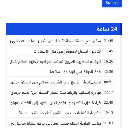
24 ساعة
سكان حي مسنانة بطنجة يطالبون بتحرير الملك العمومي وتأمين
21:49
اكادير : اجتماع لاخنوش في ظل الانتقادات
11:45
الوكالة الحضرية للعيون تستعد لمواكبة مغاربة العالم خلال مقا
16:26
قوة الدولة في قوة مؤسساتها
12:56
اولاد_تايمة : ترافع عزيز الشايب يسهم في انطلاق مشروع مائي
08:51
مبادرة إنسانية بالرباط تحت شعار “لمسة أمل” لدعم مرضى السرط
22:17
قيادة حزب التجديد والتقدم تعلن اللجوء إلى القضاء لمواجهة ما
22:40
حكومة الكفاءات …صمت القبور أمام مأساة باب سبتة
12:13
صاحب الجلالة الملك محمد السادس يوجه خطابا ساميا إلى الأمة 
21:03