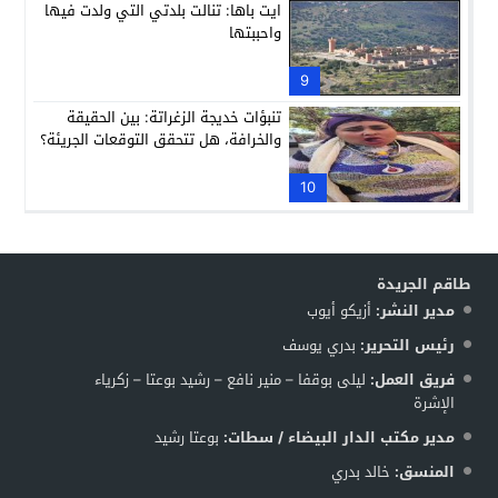
ايت باها: تنالت بلدتي التي ولدت فيها
واحببتها
9
تنبؤات خديجة الزغراتة: بين الحقيقة
والخرافة، هل تتحقق التوقعات الجريئة؟
10
طاقم الجريدة
مدير النشر:
أزيكو أيوب
رئيس التحرير:
بدري يوسف
فريق العمل:
ليلى بوقفا – منير نافع – رشيد بوعتا – زكرياء
الإشرة
مدير مكتب الدار البيضاء / سطات:
بوعتا رشيد
المنسق:
خالد بدري