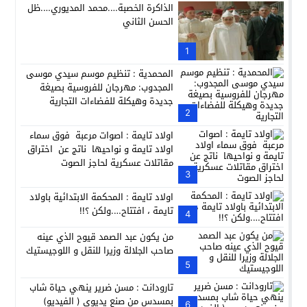
انطلاق فعاليات الدورة 12 لمعرض المنتوجات المحلية بأكادير SIPTA (فيديو)
12:25
الذاكرة الخصبة….محمد المديوري….ظل
الحسن الثاني
والي جهة سوس ماسة يعطي انطلاقة فعاليات الدورة الثانية عشرة للمع
22:33
سوق الجملة بأولاد تايمة: معركة “المكياج السياسي” وصراع الك
1
13:33
المحمدية : تنظيم موسم سيدي موسى
المجدوب: مهرجان للفروسية بصيغة
جديدة وهيكلة للفضاءات التجارية
2
اولاد تايمة : اصوات مرعبة فوق سماء
اولاد تايمة و نواحيها ناتج عن اختراق
مقاتلات عسكرية لحاجز الصوت
3
اولاد تايمة : المحكمة الابتدائية باولاد
تايمة ، افتتاح….ولكن ؟!!
4
من يكون عبد الصمد قيوح الذي عينه
صاحب الجلالة وزيرا للنقل و اللوجيستيك
5
تارودانت : مسن ضرير ينهي حياة شاب
بمسدس من صنع يديوي ( الفيديو)
6