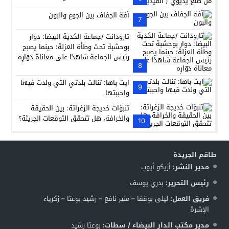
آفة الجفاف بين الجوع والبون
7
تارودانت /جماعة الكدية البيضا: دوار
بوحشبة تحت وطأة العزلة: حينما يصبح
رئيس الجماعة شاهدًا على معاناة دَوّارِه
8
ايت باها: تنالت بلدتي التي ولدت فيها
9
واحببتها
تنبؤات خديجة الزغراتة: بين الحقيقة
والخرافة، هل تتحقق التوقعات الجريئة؟
10
طاقم الجريدة
مدير النشر:
أزيكو أيوب
رئيس التحرير:
بدري يوسف
فريق العمل:
ليلى بوقفا – منير نافع – رشيد بوعتا – زكرياء
الإشرة
مدير مكتب الدار البيضاء / سطات:
بوعتا رشيد