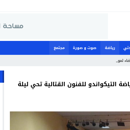
تي
رياضة
صوت و صورة
مجتمع
ضاء لمواجهة ما وصفته بـ”الع_
اضة التيكواندو للفنون القتالية تحي ليلة