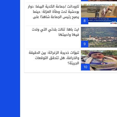
تارودانت /جماعة الكدية البيضا: دوار
بوحشبة تحت وطأة العزلة: حينما
يصبح رئيس الجماعة شاهدًا على
8
معاناة دَوّارِه
ايت باها: تنالت بلدتي التي ولدت
فيها واحببتها
9
تنبؤات خديجة الزغراتة: بين الحقيقة
والخرافة، هل تتحقق التوقعات
الجريئة؟
10