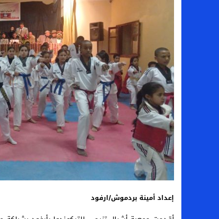
إعداد أمينة بردموش/ارفود