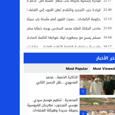
مبادرة إنسانية بالرباط تحت شعار “لمسة أمل” لدعم مرضى السرطان
22:17
قيادة حزب التجديد والتقدم تعلن اللجوء إلى القضاء لمواجهة ما وصفته
22:40
حكومة الكفاءات …صمت القبور أمام مأساة باب سبتة
12:13
صاحب الجلالة الملك محمد السادس يوجه خطابا ساميا إلى الأمة بمناسبة
21:03
مسلم ينسج مع جمهوره ليلة عنوانها الكلمة الصادقة في مهرجان إفرا
10:04
مؤسسة سجلماسة الخاصة للتعليم العتيق… منارة تربوية تجمع بين أصالة
18:17
إحياء مشروع الحي الحرفي عنوان لقاء جمع وفد من جمعية التضامن للحرفيي
14:57
خر الأخبار
بن كيران يهاجم “البام”: “حزب الفساد وقياداته انتهى ببعضها في الس
14:24
Most Popular
Most Viewed
كمال محرر يقود استئنافية تارودانت: مسار قضائي راسخ ورؤية أكاديمية
11:33
الذاكرة الخصبة….محمد
المديوري….ظل الحسن الثاني
حبشان وكيلاً عاماً بتارودانت: ترقية جديدة في الحركة القضائية (بورتريه)
11:05
1
حزب الديمقراطيين الجدد يؤسس منظمتي شباب ونساء الصحراء بالعيون
21:28
المحمدية : تنظيم موسم سيدي
موسى المجدوب: مهرجان للفروسية
بصيغة جديدة وهيكلة للفضاءات
2