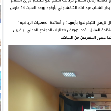
 جمعية رياض السلام للرياضة التيكواندو بتنظيم دوري السلام
” بدار الشباب عبد الله الشفشاوني بأرفود يومه السبت 14 مارس
تزيمي للتيكوندوا بأرفود ؛ و أساتذة الجمعيات الرياضية ؛
منظمة الهلال الأحمر ؛وبعض فعاليات المجتمع المدني رياضيين
ذا حضور المتفرجين من الساكنة.