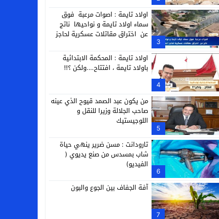
التجارية
اولاد تايمة : اصوات مرعبة فوق
سماء اولاد تايمة و نواحيها ناتج
عن اختراق مقاتلات عسكرية لحاجز
3
الصوت
اولاد تايمة : المحكمة الابتدائية
باولاد تايمة ، افتتاح….ولكن ؟!!
4
من يكون عبد الصمد قيوح الذي عينه
صاحب الجلالة وزيرا للنقل و
اللوجيستيك
5
تارودانت : مسن ضرير ينهي حياة
شاب بمسدس من صنع يديوي (
الفيديو)
6
آفة الجفاف بين الجوع والبون
7