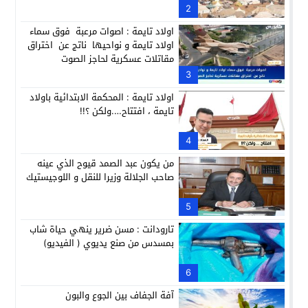
2
اولاد تايمة : اصوات مرعبة فوق سماء
اولاد تايمة و نواحيها ناتج عن اختراق
مقاتلات عسكرية لحاجز الصوت
3
اولاد تايمة : المحكمة الابتدائية باولاد
تايمة ، افتتاح….ولكن ؟!!
4
من يكون عبد الصمد قيوح الذي عينه
صاحب الجلالة وزيرا للنقل و اللوجيستيك
5
تارودانت : مسن ضرير ينهي حياة شاب
بمسدس من صنع يديوي ( الفيديو)
6
آفة الجفاف بين الجوع والبون