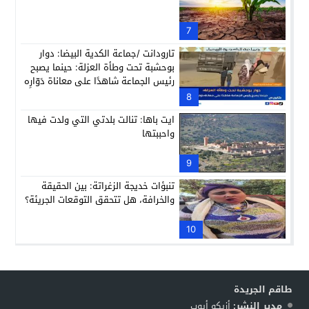
7
تارودانت /جماعة الكدية البيضا: دوار
بوحشبة تحت وطأة العزلة: حينما يصبح
رئيس الجماعة شاهدًا على معاناة دَوّارِه
8
ايت باها: تنالت بلدتي التي ولدت فيها
واحببتها
9
تنبؤات خديجة الزغراتة: بين الحقيقة
والخرافة، هل تتحقق التوقعات الجريئة؟
10
طاقم الجريدة
مدير النشر:
أزيكو أيوب