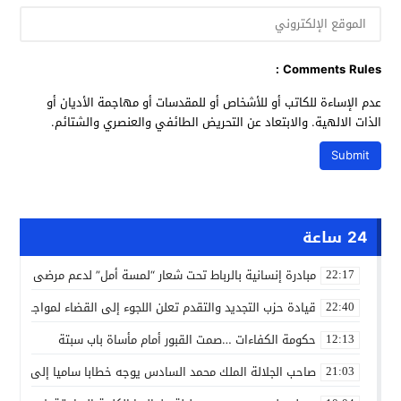
Comments Rules :
عدم الإساءة للكاتب أو للأشخاص أو للمقدسات أو مهاجمة الأديان أو
الذات الالهية. والابتعاد عن التحريض الطائفي والعنصري والشتائم.
24 ساعة
مبادرة إنسانية بالرباط تحت شعار “لمسة أمل” لدعم مرضى السرط
22:17
قيادة حزب التجديد والتقدم تعلن اللجوء إلى القضاء لمواجهة ما
22:40
حكومة الكفاءات …صمت القبور أمام مأساة باب سبتة
12:13
صاحب الجلالة الملك محمد السادس يوجه خطابا ساميا إلى الأمة 
21:03