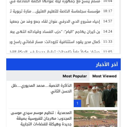
مسلم ينسج مع جمهوره ليلة عنوانها الكلمة الصادقة في مهرجا
10:04
مؤسسة سجلماسة الخاصة للتعليم العتيق… منارة تربوية تجمع بين
18:17
إحياء مشروع الحي الحرفي عنوان لقاء جمع وفد من جمعية التضامن 
14:57
بن كيران يهاجم “البام”: “حزب الفساد وقياداته انتهى ببعضها 
14:24
كمال محرر يقود استئنافية تارودانت: مسار قضائي راسخ ورؤية أك
11:33
حبشان وكيلاً عاماً بتارودانت: ترقية جديدة في الحركة القضائية (ب
11:05
حزب الديمقراطيين الجدد يؤسس منظمتي شباب ونساء الصحراء با
21:28
آخر الأخبار
عطش أولاد تايمة وسياسة “الحبة والقبة”: هل أصبح الماء إنجازاً بط
13:37
Most Popular
Most Viewed
انطلاق فعاليات الدورة 12 لمعرض المنتوجات المحلية بأكادير SIPTA (فيديو)
12:25
الذاكرة الخصبة….محمد المديوري….ظل
الحسن الثاني
والي جهة سوس ماسة يعطي انطلاقة فعاليات الدورة الثانية عشرة للمع
22:33
سوق الجملة بأولاد تايمة: معركة “المكياج السياسي” وصراع الك
1
13:33
المحمدية : تنظيم موسم سيدي موسى
المجدوب: مهرجان للفروسية بصيغة
جديدة وهيكلة للفضاءات التجارية