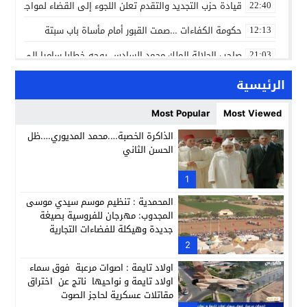
قيادة حزب التجديد والتقدم تعلن اللجوء إلى القضاء لمواجهة ما
22:40
حكومة الكفاءات …صمت القبور أمام مأساة باب سبتة
12:13
صاحب الجلالة الملك محمد السادس يوجه خطابا ساميا إلى الأمة 
21:03
مسلم ينسج مع جمهوره ليلة عنوانها الكلمة الصادقة في مهرجا
10:04
الرئيسية
مؤسسة سجلماسة الخاصة للتعليم العتيق… منارة تربوية تجمع بين
18:17
Most Popular
Most Viewed
إحياء مشروع الحي الحرفي عنوان لقاء جمع وفد من جمعية التضامن 
14:57
الذاكرة الخصبة….محمد المديوري….ظل
الحسن الثاني
بن كيران يهاجم “البام”: “حزب الفساد وقياداته انتهى ببعضها 
14:24
كمال محرر يقود استئنافية تارودانت: مسار قضائي راسخ ورؤية أك
1
11:33
المحمدية : تنظيم موسم سيدي موسى
المجدوب: مهرجان للفروسية بصيغة
جديدة وهيكلة للفضاءات التجارية
2
اولاد تايمة : اصوات مرعبة فوق سماء
اولاد تايمة و نواحيها ناتج عن اختراق
مقاتلات عسكرية لحاجز الصوت