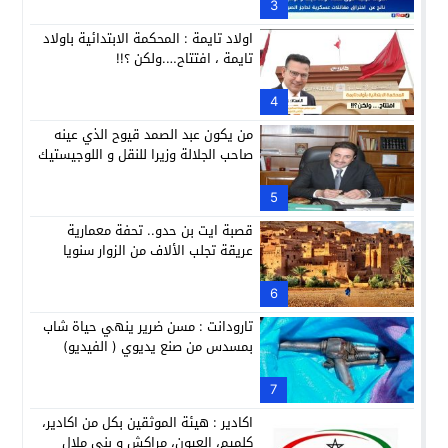
3
اولاد تايمة : المحكمة الابتدائية باولاد
تايمة ، افتتاح….ولكن ؟!!
4
من يكون عبد الصمد قيوح الذي عينه
صاحب الجلالة وزيرا للنقل و اللوجيستيك
5
قصبة ايت بن حدو.. تحفة معمارية
عريقة تجلب الألاف من الزوار سنويا
6
تارودانت : مسن ضرير ينهي حياة شاب
بمسدس من صنع يديوي ( الفيديو)
7
اكادير : هيئة الموثقين بكل من اكادير،
كلميم، العيون، مراكش و بني ملال