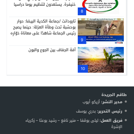
خنيفرة. يستعدون لتنظيم يوما دراسيا
تحث شعار ” شكل وصحة العقد التوثيقي
8
بين الممارسة التوثيقية والعمل
تارودانت /جماعة الكدية البيضا: دوار
القضائي”. ( البلاغ)
بوحشبة تحت وطأة العزلة: حينما يصبح
رئيس الجماعة شاهدًا على معاناة دَوّارِه
9
آفة الجفاف بين الجوع والبون
10
طاقم الجريدة
مدير النشر:
أزيكو أيوب
رئيس التحرير:
بدري يوسف
فريق العمل:
ليلى بوقفا – منير نافع – رشيد بوعتا – زكرياء
الإشرة