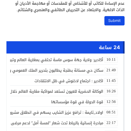
عدم الإساءة للكاتب أو للأشخاص أو للمقدسات أو مهاجمة الأديان أو
الذات الالهية. والابتعاد عن التحريض الطائفي والعنصري والشتائم.
24 ساعة
أكادير: ولاية جهة سوس ماسة تحتفي بمغاربة العالم وتبرز دورهم 
10:11
سكان حي مسنانة بطنجة يطالبون بتحرير الملك العمومي وتأمين
21:49
اكادير : اجتماع لاخنوش في ظل الانتقادات
11:45
الوكالة الحضرية للعيون تستعد لمواكبة مغاربة العالم خلال مقا
16:26
قوة الدولة في قوة مؤسساتها
12:56
اولاد_تايمة : ترافع عزيز الشايب يسهم في انطلاق مشروع مائي
08:51
مبادرة إنسانية بالرباط تحت شعار “لمسة أمل” لدعم مرضى السرط
22:17