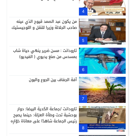
4
من يكون عبد الصمد قيوح الذي عينه
صاحب الجلالة وزيرا للنقل و اللوجيستيك
5
تارودانت : مسن ضرير ينهي حياة شاب
بمسدس من صنع يديوي ( الفيديو)
6
آفة الجفاف بين الجوع والبون
7
تارودانت /جماعة الكدية البيضا: دوار
بوحشبة تحت وطأة العزلة: حينما يصبح
رئيس الجماعة شاهدًا على معاناة دَوّارِه
8