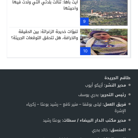
ايت باها: تنالت بلدتي التي ولدت فيها
واحببتها
9
تنبؤات خديجة الزغراتة: بين الحقيقة
والخرافة، هل تتحقق التوقعات الجريئة؟
10
طاقم الجريدة
مدير النشر:
أزيكو أيوب
رئيس التحرير:
بدري يوسف
فريق العمل:
ليلى بوقفا – منير نافع – رشيد بوعتا – زكرياء
الإشرة
مدير مكتب الدار البيضاء / سطات:
بوعتا رشيد
المنسق:
خالد بدري