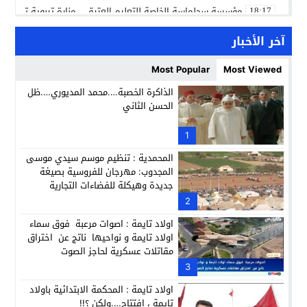
مؤسسة سجلماسة الخاصة للتعليم العتيق… منارة تربوية تجمع بين
18:17
إحياء مشروع الحي الحرفي عنوان لقاء جمع وفد من جمعية التضامن 
14:57
آخر الأخبار
بن كيران يهاجم “البام”: “حزب الفساد وقياداته انتهى ببعضها 
14:24
Most Popular
Most Viewed
كمال محرر يقود استئنافية تارودانت: مسار قضائي راسخ ورؤية أك
11:33
الذاكرة الخصبة….محمد المديوري….ظل
الحسن الثاني
حبشان وكيلاً عاماً بتارودانت: ترقية جديدة في الحركة القضائية (ب
11:05
حزب الديمقراطيين الجدد يؤسس منظمتي شباب ونساء الصحراء با
1
21:28
المحمدية : تنظيم موسم سيدي موسى
المجدوب: مهرجان للفروسية بصيغة
جديدة وهيكلة للفضاءات التجارية
2
اولاد تايمة : اصوات مرعبة فوق سماء
اولاد تايمة و نواحيها ناتج عن اختراق
مقاتلات عسكرية لحاجز الصوت
3
اولاد تايمة : المحكمة الابتدائية باولاد
تايمة ، افتتاح….ولكن ؟!!