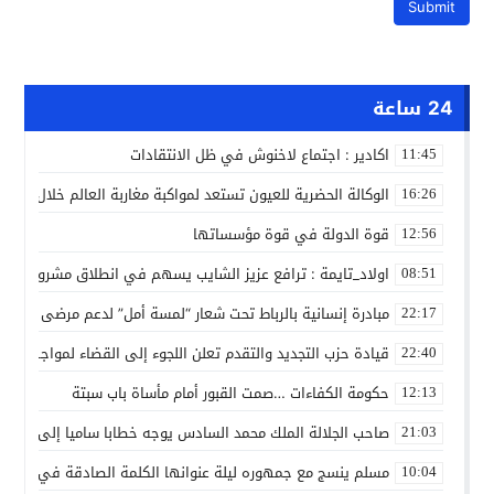
24 ساعة
اكادير : اجتماع لاخنوش في ظل الانتقادات
11:45
الوكالة الحضرية للعيون تستعد لمواكبة مغاربة العالم خلال مقا
16:26
قوة الدولة في قوة مؤسساتها
12:56
اولاد_تايمة : ترافع عزيز الشايب يسهم في انطلاق مشروع مائي
08:51
مبادرة إنسانية بالرباط تحت شعار “لمسة أمل” لدعم مرضى السرط
22:17
قيادة حزب التجديد والتقدم تعلن اللجوء إلى القضاء لمواجهة ما
22:40
حكومة الكفاءات …صمت القبور أمام مأساة باب سبتة
12:13
صاحب الجلالة الملك محمد السادس يوجه خطابا ساميا إلى الأمة 
21:03
مسلم ينسج مع جمهوره ليلة عنوانها الكلمة الصادقة في مهرجا
10:04