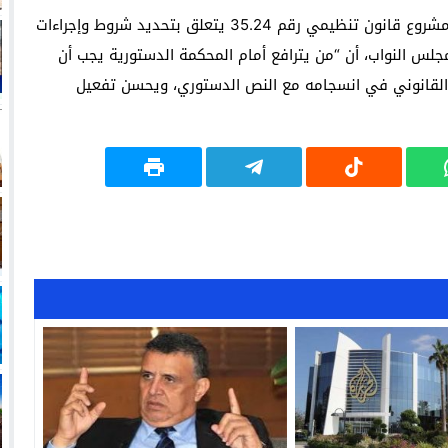
وأوضح وهبي، خلال البتّ في التعديلات والتصويت على مشروع قانون تنظيمي رقم 35.24 يتعلق بتحديد شروط وإجراءات
لس النواب، أن “من يترافع أمام المحكمة الدستورية يجب أن
 القانوني في انسجامه مع النص الدستوري، ويحسن تفعيل