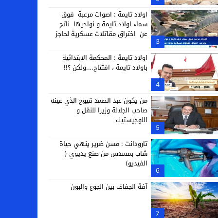
التجارية
اولاد تايمة : اصوات مرعبة فوق
سماء اولاد تايمة و نواحيها ناتج
عن اختراق مقاتلات عسكرية لحاجز
3
الصوت
اولاد تايمة : المحكمة الابتدائية
باولاد تايمة ، افتتاح….ولكن ؟!!
4
من يكون عبد الصمد قيوح الذي عينه
صاحب الجلالة وزيرا للنقل و
اللوجيستيك
5
تارودانت : مسن ضرير ينهي حياة
شاب بمسدس من صنع يديوي (
الفيديو)
6
آفة الجفاف بين الجوع والبون
7