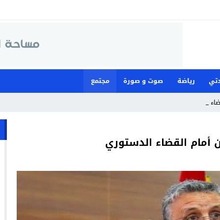
تي
رياضة
صوت و صورة
مجتمع
قضاء لمواجهة م_
 أمام القضاء الدستوري