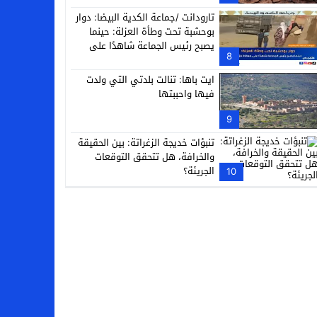
تارودانت /جماعة الكدية البيضا: دوار
بوحشبة تحت وطأة العزلة: حينما
يصبح رئيس الجماعة شاهدًا على
8
معاناة دَوّارِه
ايت باها: تنالت بلدتي التي ولدت
فيها واحببتها
9
تنبؤات خديجة الزغراتة: بين الحقيقة
والخرافة، هل تتحقق التوقعات
الجريئة؟
10