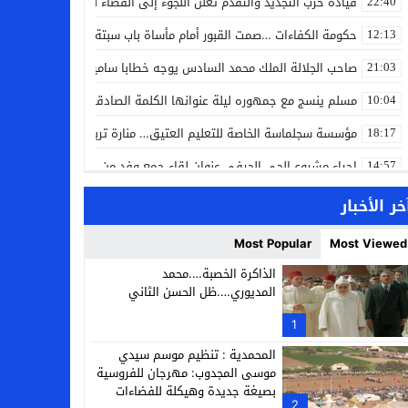
قيادة حزب التجديد والتقدم تعلن اللجوء إلى القضاء لمواجهة ما وصفته
22:40
حكومة الكفاءات …صمت القبور أمام مأساة باب سبتة
12:13
صاحب الجلالة الملك محمد السادس يوجه خطابا ساميا إلى الأمة بمناسبة
21:03
مسلم ينسج مع جمهوره ليلة عنوانها الكلمة الصادقة في مهرجان إفرا
10:04
مؤسسة سجلماسة الخاصة للتعليم العتيق… منارة تربوية تجمع بين أصالة
18:17
إحياء مشروع الحي الحرفي عنوان لقاء جمع وفد من جمعية التضامن للحرفيي
14:57
بن كيران يهاجم “البام”: “حزب الفساد وقياداته انتهى ببعضها في الس
14:24
خر الأخبار
كمال محرر يقود استئنافية تارودانت: مسار قضائي راسخ ورؤية أكاديمية
11:33
Most Popular
Most Viewed
حبشان وكيلاً عاماً بتارودانت: ترقية جديدة في الحركة القضائية (بورتريه)
11:05
الذاكرة الخصبة….محمد
المديوري….ظل الحسن الثاني
حزب الديمقراطيين الجدد يؤسس منظمتي شباب ونساء الصحراء بالعيون
21:28
1
عطش أولاد تايمة وسياسة “الحبة والقبة”: هل أصبح الماء إنجازاً بطولياً؟
13:37
المحمدية : تنظيم موسم سيدي
موسى المجدوب: مهرجان للفروسية
بصيغة جديدة وهيكلة للفضاءات
2