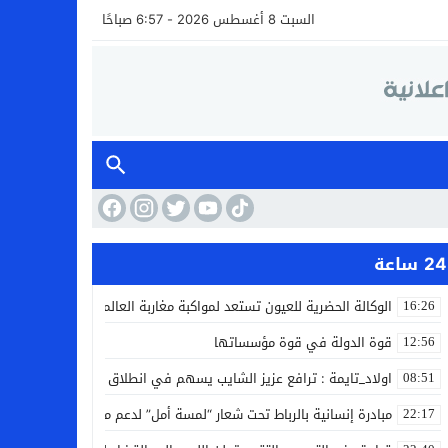
السبت 8 أغسطس 2026 - 6:57 صباحًا
24 ساعة
الوكالة الحضرية للعيون تستعد لمواكبة مغاربة العالم خلال مقامهم ال
16:26
قوة الدولة في قوة مؤسساتها
12:56
اولاد_تايمة : ترافع عزيز الشايب يسهم في انطلاق مشروع مائي بالكف
08:51
مبادرة إنسانية بالرباط تحت شعار “لمسة أمل” لدعم مرضى السرطان
22:17