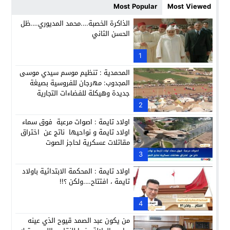
Most Popular
Most Viewed
حزب الديمقراطيين الجدد يؤسس منظمتي شباب ونساء الصحراء با
21:28
الذاكرة الخصبة….محمد المديوري….ظل
الحسن الثاني
عطش أولاد تايمة وسياسة “الحبة والقبة”: هل أصبح الماء إنجازاً بط
13:37
انطلاق فعاليات الدورة 12 لمعرض المنتوجات المحلية بأكادير SIPTA (فيديو)
1
12:25
المحمدية : تنظيم موسم سيدي موسى
المجدوب: مهرجان للفروسية بصيغة
جديدة وهيكلة للفضاءات التجارية
2
اولاد تايمة : اصوات مرعبة فوق سماء
اولاد تايمة و نواحيها ناتج عن اختراق
مقاتلات عسكرية لحاجز الصوت
3
اولاد تايمة : المحكمة الابتدائية باولاد
تايمة ، افتتاح….ولكن ؟!!
4
من يكون عبد الصمد قيوح الذي عينه