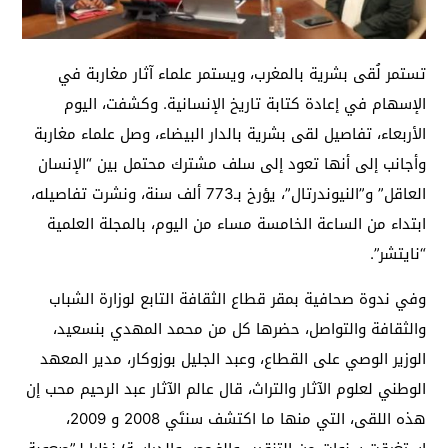
تستمر لُقى بشرية بالمغرب، ويستمر علماء آثار مغاربة في
الإسهام في إعادة كتابة تاريخ الإنسانية. وكشفت، اليوم
الأربعاء، تفاصيل لقى بشرية بالدار البيضاء، وصل علماء مغاربة
وأجانب إلى أنها تعود إلى سلف مشترك محتمل بين “الإنسان
العاقل” و”النيوندرتال”، يؤرخ بـ773 ألف سنة، ونشرت تفاصيله،
ابتداء من الساعة الخامسة مساء من اليوم، بالمجلة العلمية
“نايتشر”.
وفي ندوة صحافية بمقر قطاع الثقافة التابع لوزارة الشباب
والثقافة والتواصل، حضرها كل من محمد المهدي بنسعيد،
الوزير الوصي على القطاع، وعبد الجليل بوزوكار، مدير المعهد
الوطني لعلوم الآثار والتراث، قال عالم الآثار عبد الرحيم محب إن
هذه اللقى، التي منها ما اكتشف سنتَي 2008 و 2009،