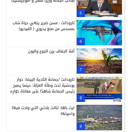
صاحب الجلالة وزيرا للنقل و اللوجيستيك
5
تارودانت : مسن ضرير ينهي حياة شاب
بمسدس من صنع يديوي ( الفيديو)
6
آفة الجفاف بين الجوع والبون
7
تارودانت /جماعة الكدية البيضا: دوار
بوحشبة تحت وطأة العزلة: حينما يصبح
رئيس الجماعة شاهدًا على معاناة دَوّارِه
8
ايت باها: تنالت بلدتي التي ولدت فيها
واحببتها
9