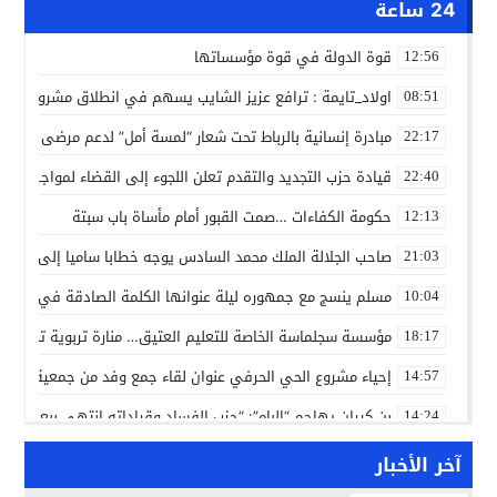
24 ساعة
قوة الدولة في قوة مؤسساتها
12:56
اولاد_تايمة : ترافع عزيز الشايب يسهم في انطلاق مشروع مائي
08:51
مبادرة إنسانية بالرباط تحت شعار “لمسة أمل” لدعم مرضى السرط
22:17
قيادة حزب التجديد والتقدم تعلن اللجوء إلى القضاء لمواجهة ما
22:40
حكومة الكفاءات …صمت القبور أمام مأساة باب سبتة
12:13
صاحب الجلالة الملك محمد السادس يوجه خطابا ساميا إلى الأمة 
21:03
مسلم ينسج مع جمهوره ليلة عنوانها الكلمة الصادقة في مهرجا
10:04
مؤسسة سجلماسة الخاصة للتعليم العتيق… منارة تربوية تجمع بين
18:17
إحياء مشروع الحي الحرفي عنوان لقاء جمع وفد من جمعية التضامن 
14:57
بن كيران يهاجم “البام”: “حزب الفساد وقياداته انتهى ببعضها 
14:24
كمال محرر يقود استئنافية تارودانت: مسار قضائي راسخ ورؤية أك
11:33
آخر الأخبار
حبشان وكيلاً عاماً بتارودانت: ترقية جديدة في الحركة القضائية (ب
11:05