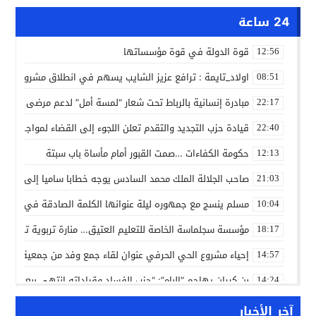
24 ساعة
قوة الدولة في قوة مؤسساتها
12:56
اولاد_تايمة : ترافع عزيز الشايب يسهم في انطلاق مشروع مائي
08:51
مبادرة إنسانية بالرباط تحت شعار “لمسة أمل” لدعم مرضى السرط
22:17
قيادة حزب التجديد والتقدم تعلن اللجوء إلى القضاء لمواجهة ما
22:40
حكومة الكفاءات …صمت القبور أمام مأساة باب سبتة
12:13
صاحب الجلالة الملك محمد السادس يوجه خطابا ساميا إلى الأمة 
21:03
مسلم ينسج مع جمهوره ليلة عنوانها الكلمة الصادقة في مهرجا
10:04
مؤسسة سجلماسة الخاصة للتعليم العتيق… منارة تربوية تجمع بين
18:17
إحياء مشروع الحي الحرفي عنوان لقاء جمع وفد من جمعية التضامن 
14:57
بن كيران يهاجم “البام”: “حزب الفساد وقياداته انتهى ببعضها 
14:24
كمال محرر يقود استئنافية تارودانت: مسار قضائي راسخ ورؤية أك
11:33
آخر الأخبار