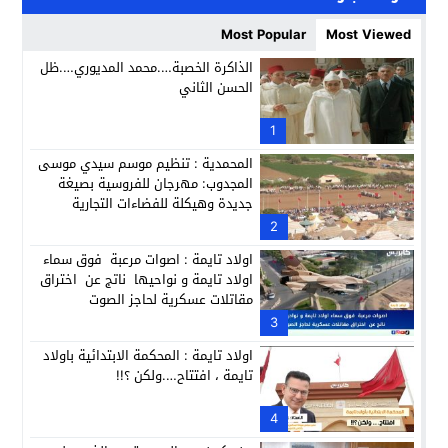
حبشان وكيلاً عاماً بتارودانت: ترقية جديدة في الحركة القضائية (ب
11:05
Most Popular
Most Viewed
حزب الديمقراطيين الجدد يؤسس منظمتي شباب ونساء الصحراء با
21:28
الذاكرة الخصبة….محمد المديوري….ظل
الحسن الثاني
عطش أولاد تايمة وسياسة “الحبة والقبة”: هل أصبح الماء إنجازاً بط
13:37
انطلاق فعاليات الدورة 12 لمعرض المنتوجات المحلية بأكادير SIPTA (فيديو)
1
12:25
المحمدية : تنظيم موسم سيدي موسى
المجدوب: مهرجان للفروسية بصيغة
جديدة وهيكلة للفضاءات التجارية
2
اولاد تايمة : اصوات مرعبة فوق سماء
اولاد تايمة و نواحيها ناتج عن اختراق
مقاتلات عسكرية لحاجز الصوت
3
اولاد تايمة : المحكمة الابتدائية باولاد
تايمة ، افتتاح….ولكن ؟!!
4