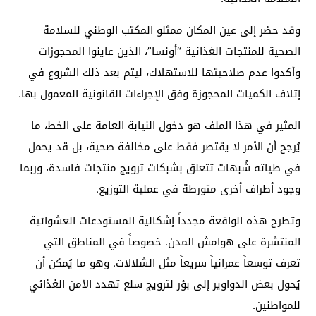
وقد حضر إلى عين المكان ممثلو المكتب الوطني للسلامة
الصحية للمنتجات الغذائية “أونسا”، الذين عاينوا المحجوزات
وأكدوا عدم صلاحيتها للاستهلاك، ليتم بعد ذلك الشروع في
إتلاف الكميات المحجوزة وفق الإجراءات القانونية المعمول بها.
المثير في هذا الملف هو دخول النيابة العامة على الخط، ما
يُرجح أن الأمر لا يقتصر فقط على مخالفة صحية، بل قد يحمل
في طياته شُبهات تتعلق بشبكات ترويج منتجات فاسدة، وربما
وجود أطراف أخرى متورطة في عملية التوزيع.
وتطرح هذه الواقعة مجدداً إشكالية المستودعات العشوائية
المنتشرة على هوامش المدن. خصوصاً في المناطق التي
تعرف توسعاً عمرانياً سريعاً مثل الشلالات. وهو ما يُمكن أن
يُحول بعض الدواوير إلى بؤر لترويج سلع تهدد الأمن الغذائي
للمواطنين.