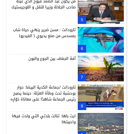
من يكون عبد الصمد قيوح الذي عينه
صاحب الجلالة وزيرا للنقل و اللوجيستيك
5
تارودانت : مسن ضرير ينهي حياة شاب
بمسدس من صنع يديوي ( الفيديو)
6
آفة الجفاف بين الجوع والبون
7
تارودانت /جماعة الكدية البيضا: دوار
بوحشبة تحت وطأة العزلة: حينما يصبح
رئيس الجماعة شاهدًا على معاناة دَوّارِه
8
ايت باها: تنالت بلدتي التي ولدت فيها
واحببتها