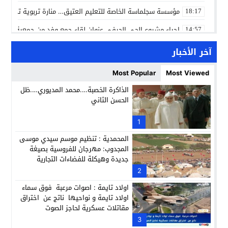
مؤسسة سجلماسة الخاصة للتعليم العتيق… منارة تربوية تجمع بين
18:17
إحياء مشروع الحي الحرفي عنوان لقاء جمع وفد من جمعية التضامن 
14:57
بن كيران يهاجم “البام”: “حزب الفساد وقياداته انتهى ببعضها 
14:24
آخر الأخبار
كمال محرر يقود استئنافية تارودانت: مسار قضائي راسخ ورؤية أك
11:33
Most Popular
Most Viewed
حبشان وكيلاً عاماً بتارودانت: ترقية جديدة في الحركة القضائية (ب
11:05
الذاكرة الخصبة….محمد المديوري….ظل
الحسن الثاني
حزب الديمقراطيين الجدد يؤسس منظمتي شباب ونساء الصحراء با
21:28
عطش أولاد تايمة وسياسة “الحبة والقبة”: هل أصبح الماء إنجازاً بط
1
13:37
المحمدية : تنظيم موسم سيدي موسى
المجدوب: مهرجان للفروسية بصيغة
جديدة وهيكلة للفضاءات التجارية
2
اولاد تايمة : اصوات مرعبة فوق سماء
اولاد تايمة و نواحيها ناتج عن اختراق
مقاتلات عسكرية لحاجز الصوت
3