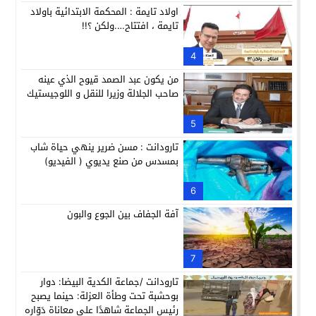
اولاد تايمة : المحكمة الابتدائية باولاد
تايمة ، افتتاح….ولكن ؟!!
4
من يكون عبد الصمد قيوح الذي عينه
صاحب الجلالة وزيرا للنقل و اللوجيستيك
5
تارودانت : مسن ضرير ينهي حياة شاب
بمسدس من صنع يديوي ( الفيديو)
6
آفة الجفاف بين الجوع والبون
7
تارودانت /جماعة الكدية البيضا: دوار
بوحشبة تحت وطأة العزلة: حينما يصبح
رئيس الجماعة شاهدًا على معاناة دَوّارِه