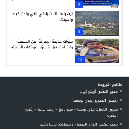
8
ايت باها: تنالت بلدتي التي ولدت فيها
واحببتها
9
تنبؤات خديجة الزغراتة: بين الحقيقة
والخرافة، هل تتحقق التوقعات الجريئة؟
10
طاقم الجريدة
مدير النشر:
أزيكو أيوب
رئيس التحرير:
بدري يوسف
فريق العمل:
ليلى بوقفا – منير نافع – رشيد بوعتا – زكرياء
الإشرة
مدير مكتب الدار البيضاء / سطات:
بوعتا رشيد