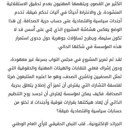
الكثير من القصور، ويتهمها المهنيون بعدم تحقيق الاستقلالية
المنشودة، بل والانخراط أحيانًا في آليات تحكم ضيقة، تخدم
أجندات سياسية واقتصادية على حساب حرية الصحافة. إن هذا
الوضع يعكس هشاشة المشروع الذي بُني على أُسس قد لا
تكون سليمة، ويطرح تساؤلات جوهرية حول جدوى استمرار
هذه المؤسسة في شكلها الحالي.
لقد تم تمرير المشروع في مجلس النواب بسرعة غير معهودة،
ودون إشراك فعلي للنقابات والهيئات المهنية والحقوقية التي
تمثل الصحفيين وناشري الصحف، وهو ما اعتبره المتتبعون ضربًا
لفلسفة التشارك التي يفترض أن تميز أي إصلاح يتعلق بحرية
الصحافة. فكيف يمكن لمؤسسة يُفترض أن تجسد روح التنظيم
الذاتي أن يُعاد هيكلتها بقرارات فوقية وأجندات لا تخلو من
حسابات سياسية واقتصادية ضيقة؟
الجرائد الإلكترونية.. قلب النبض الحقيقي للرأي العام الوطني