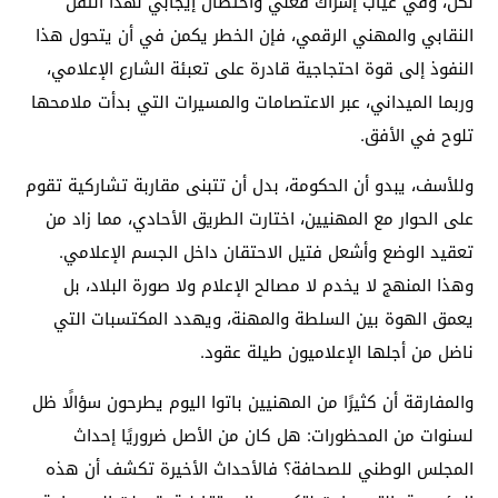
لكن، وفي غياب إشراك فعلي واحتضان إيجابي لهذا الثقل
النقابي والمهني الرقمي، فإن الخطر يكمن في أن يتحول هذا
النفوذ إلى قوة احتجاجية قادرة على تعبئة الشارع الإعلامي،
وربما الميداني، عبر الاعتصامات والمسيرات التي بدأت ملامحها
تلوح في الأفق.
وللأسف، يبدو أن الحكومة، بدل أن تتبنى مقاربة تشاركية تقوم
على الحوار مع المهنيين، اختارت الطريق الأحادي، مما زاد من
تعقيد الوضع وأشعل فتيل الاحتقان داخل الجسم الإعلامي.
وهذا المنهج لا يخدم لا مصالح الإعلام ولا صورة البلاد، بل
يعمق الهوة بين السلطة والمهنة، ويهدد المكتسبات التي
ناضل من أجلها الإعلاميون طيلة عقود.
والمفارقة أن كثيرًا من المهنيين باتوا اليوم يطرحون سؤالًا ظل
لسنوات من المحظورات: هل كان من الأصل ضروريًا إحداث
المجلس الوطني للصحافة؟ فالأحداث الأخيرة تكشف أن هذه