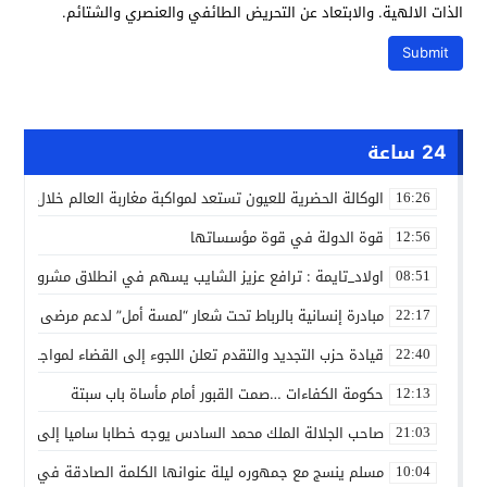
الذات الالهية. والابتعاد عن التحريض الطائفي والعنصري والشتائم.
24 ساعة
الوكالة الحضرية للعيون تستعد لمواكبة مغاربة العالم خلال مقا
16:26
قوة الدولة في قوة مؤسساتها
12:56
اولاد_تايمة : ترافع عزيز الشايب يسهم في انطلاق مشروع مائي
08:51
مبادرة إنسانية بالرباط تحت شعار “لمسة أمل” لدعم مرضى السرط
22:17
قيادة حزب التجديد والتقدم تعلن اللجوء إلى القضاء لمواجهة ما
22:40
حكومة الكفاءات …صمت القبور أمام مأساة باب سبتة
12:13
صاحب الجلالة الملك محمد السادس يوجه خطابا ساميا إلى الأمة 
21:03
مسلم ينسج مع جمهوره ليلة عنوانها الكلمة الصادقة في مهرجا
10:04