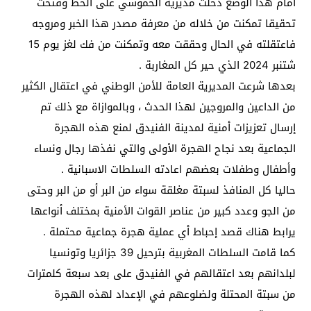
امام هذا الوضع دخلت مديرية الحموشي على الخط وفتحت
تحقيقا تمكنت من خلاله من معرفة مصدر هذا الخبر ومروجه
فاعتقلته في الحال وحققت معه وتمكنت من فك لغز يوم 15
شتنبر 2024 الذي حير كل المغاربة .
بعدها شرعت المديرية العامة للأمن الوطني في اعتقال الكثير
من الداعين والمروجين لهذا الحدث ، وبالموازاة مع ذلك تم
إرسال تعزيزات أمنية لمدينة الفنيدق لمنع هذه الهجرة
الجماعية بعد نجاح الهجرة الأولى والتي نفذها رجال ونساء
وأطفال وطفلات بعضهم اعادته السلطات الاسبانية .
حاليا كل المنافذ لسبتة مغلقة سواء من البر أو من البر وحتى
من الجو وعدد كبير من عناصر القوات الأمنية بمختلف أنواعها
يرابط هناك قصد إحباط أي عملية هجرة جماعية محتملة .
كما قامت السلطات المغربية بترحيل 39 جزائريا وتونسيا
لبلدانهم بعد اعتقالهم في الفنيدق على بعد سبعة كلمترات
من سبتة المحتلة ولضلوعهم في الإعداد لهذه الهجرة