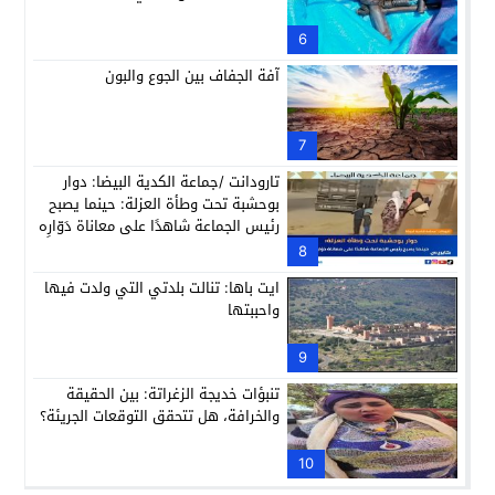
6
آفة الجفاف بين الجوع والبون
7
تارودانت /جماعة الكدية البيضا: دوار
بوحشبة تحت وطأة العزلة: حينما يصبح
رئيس الجماعة شاهدًا على معاناة دَوّارِه
8
ايت باها: تنالت بلدتي التي ولدت فيها
واحببتها
9
تنبؤات خديجة الزغراتة: بين الحقيقة
والخرافة، هل تتحقق التوقعات الجريئة؟
10