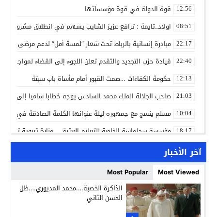
قوة الدولة في قوة مؤسساتها
12:56
اولاد_تايمة : ترافع عزيز الشايب يسهم في انطلاق مشروع مائي
08:51
مبادرة إنسانية بالرباط تحت شعار “لمسة أمل” لدعم مرضى السرط
22:17
قيادة حزب التجديد والتقدم تعلن اللجوء إلى القضاء لمواجهة ما
22:40
حكومة الكفاءات …صمت القبور أمام مأساة باب سبتة
12:13
صاحب الجلالة الملك محمد السادس يوجه خطابا ساميا إلى الأمة 
21:03
مسلم ينسج مع جمهوره ليلة عنوانها الكلمة الصادقة في مهرجا
10:04
مؤسسة سجلماسة الخاصة للتعليم العتيق… منارة تربوية تجمع بين
18:17
إحياء مشروع الحي الحرفي عنوان لقاء جمع وفد من جمعية التضامن 
14:57
آخر الأخبار
بن كيران يهاجم “البام”: “حزب الفساد وقياداته انتهى ببعضها 
14:24
Most Popular
Most Viewed
كمال محرر يقود استئنافية تارودانت: مسار قضائي راسخ ورؤية أك
11:33
الذاكرة الخصبة….محمد المديوري….ظل
الحسن الثاني
حبشان وكيلاً عاماً بتارودانت: ترقية جديدة في الحركة القضائية (ب
11:05