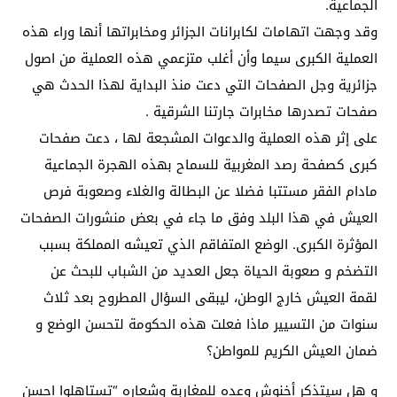
الجماعية.
وقد وجهت اتهامات لكابرانات الجزائر ومخابراتها أنها وراء هذه
العملية الكبرى سيما وأن أغلب متزعمي هذه العملية من اصول
جزائرية وجل الصفحات التي دعت منذ البداية لهذا الحدث هي
صفحات تصدرها مخابرات جارتنا الشرقية .
على إثر هذه العملية والدعوات المشجعة لها ، دعت صفحات
كبرى كصفحة رصد المغربية للسماح بهذه الهجرة الجماعية
مادام الفقر مستتبا فضلا عن البطالة والغلاء وصعوبة فرص
العيش في هذا البلد وفق ما جاء في بعض منشورات الصفحات
المؤثرة الكبرى. الوضع المتفاقم الذي تعيشه المملكة بسبب
التضخم و صعوبة الحياة جعل العديد من الشباب للبحث عن
لقمة العيش خارج الوطن، ليبقى السؤال المطروح بعد ثلاث
سنوات من التسيير ماذا فعلت هذه الحكومة لتحسن الوضع و
ضمان العيش الكريم للمواطن؟
و هل سيتذكر أخنوش وعده للمغاربة وشعاره “تستاهلوا احسن