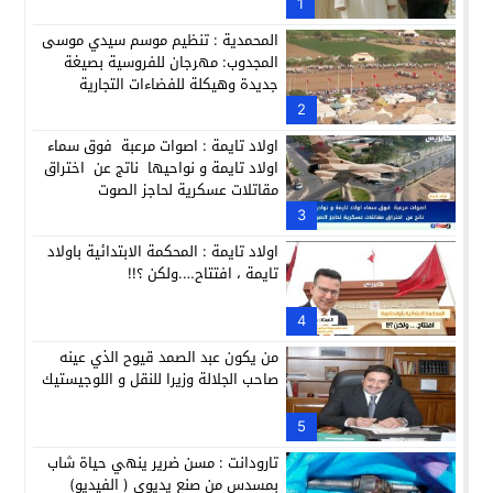
حزب الديمقراطيين الجدد يؤسس منظمتي شباب ونساء الصحراء با
1
21:28
المحمدية : تنظيم موسم سيدي موسى
المجدوب: مهرجان للفروسية بصيغة
جديدة وهيكلة للفضاءات التجارية
2
اولاد تايمة : اصوات مرعبة فوق سماء
اولاد تايمة و نواحيها ناتج عن اختراق
مقاتلات عسكرية لحاجز الصوت
3
اولاد تايمة : المحكمة الابتدائية باولاد
تايمة ، افتتاح….ولكن ؟!!
4
من يكون عبد الصمد قيوح الذي عينه
صاحب الجلالة وزيرا للنقل و اللوجيستيك
5
تارودانت : مسن ضرير ينهي حياة شاب
بمسدس من صنع يديوي ( الفيديو)