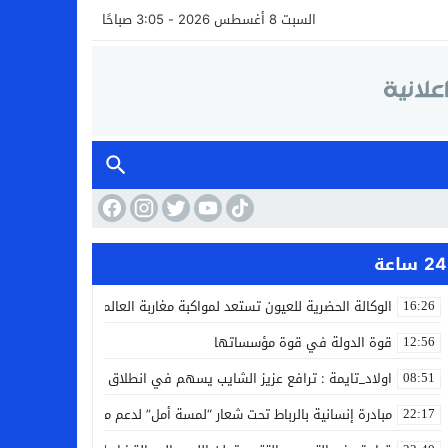
السبت 8 أغسطس 2026 - 3:05 صباحًا
24 ساعة
الوكالة الحضرية للعيون تستعد لمواكبة مغاربة العالم خلال مقامهم ال
16:26
قوة الدولة في قوة مؤسساتها
12:56
اولاد_تايمة : ترافع عزيز الشايب يسهم في انطلاق مشروع مائي بالكف
08:51
مبادرة إنسانية بالرباط تحت شعار “لمسة أمل” لدعم مرضى السرطان
22:17