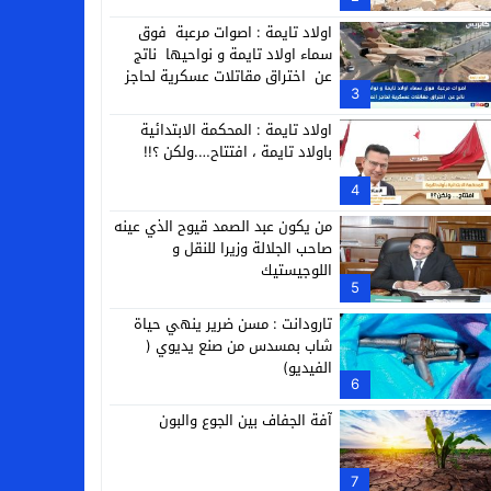
التجارية
اولاد تايمة : اصوات مرعبة فوق
سماء اولاد تايمة و نواحيها ناتج
عن اختراق مقاتلات عسكرية لحاجز
3
الصوت
اولاد تايمة : المحكمة الابتدائية
باولاد تايمة ، افتتاح….ولكن ؟!!
4
من يكون عبد الصمد قيوح الذي عينه
صاحب الجلالة وزيرا للنقل و
اللوجيستيك
5
تارودانت : مسن ضرير ينهي حياة
شاب بمسدس من صنع يديوي (
الفيديو)
6
آفة الجفاف بين الجوع والبون
7