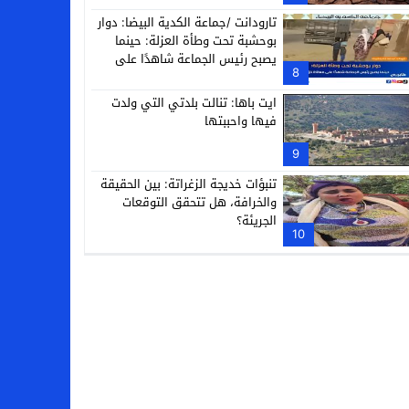
تارودانت /جماعة الكدية البيضا: دوار
بوحشبة تحت وطأة العزلة: حينما
يصبح رئيس الجماعة شاهدًا على
8
معاناة دَوّارِه
ايت باها: تنالت بلدتي التي ولدت
فيها واحببتها
9
تنبؤات خديجة الزغراتة: بين الحقيقة
والخرافة، هل تتحقق التوقعات
الجريئة؟
10