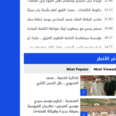
قيادة حزب التجديد والتقدم تعلن اللجوء إلى القضاء لمواجهة ما وصفته
22:40
حكومة الكفاءات …صمت القبور أمام مأساة باب سبتة
12:13
صاحب الجلالة الملك محمد السادس يوجه خطابا ساميا إلى الأمة بمناسبة
21:03
مسلم ينسج مع جمهوره ليلة عنوانها الكلمة الصادقة في مهرجان إفرا
10:04
مؤسسة سجلماسة الخاصة للتعليم العتيق… منارة تربوية تجمع بين أصالة
18:17
إحياء مشروع الحي الحرفي عنوان لقاء جمع وفد من جمعية التضامن للحرفيي
14:57
بن كيران يهاجم “البام”: “حزب الفساد وقياداته انتهى ببعضها في الس
14:24
خر الأخبار
كمال محرر يقود استئنافية تارودانت: مسار قضائي راسخ ورؤية أكاديمية
11:33
Most Popular
Most Viewed
حبشان وكيلاً عاماً بتارودانت: ترقية جديدة في الحركة القضائية (بورتريه)
11:05
الذاكرة الخصبة….محمد
المديوري….ظل الحسن الثاني
حزب الديمقراطيين الجدد يؤسس منظمتي شباب ونساء الصحراء بالعيون
21:28
1
عطش أولاد تايمة وسياسة “الحبة والقبة”: هل أصبح الماء إنجازاً بطولياً؟
13:37
المحمدية : تنظيم موسم سيدي
موسى المجدوب: مهرجان للفروسية
بصيغة جديدة وهيكلة للفضاءات
2