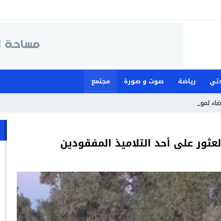
تي
رياضة
صوت و صورة
مجتمع
ضاء لمواجهة ما وصفته بـ”ا_
لعثور على أحد التلاميذ المفقودين