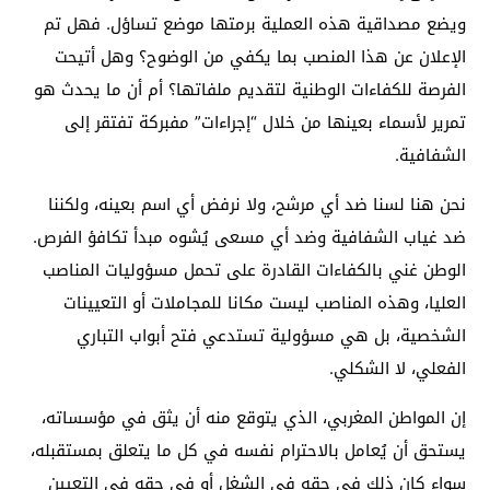
ويضع مصداقية هذه العملية برمتها موضع تساؤل. فهل تم
الإعلان عن هذا المنصب بما يكفي من الوضوح؟ وهل أتيحت
الفرصة للكفاءات الوطنية لتقديم ملفاتها؟ أم أن ما يحدث هو
تمرير لأسماء بعينها من خلال “إجراءات” مفبركة تفتقر إلى
الشفافية.
نحن هنا لسنا ضد أي مرشح، ولا نرفض أي اسم بعينه، ولكننا
ضد غياب الشفافية وضد أي مسعى يُشوه مبدأ تكافؤ الفرص.
الوطن غني بالكفاءات القادرة على تحمل مسؤوليات المناصب
العليا، وهذه المناصب ليست مكانا للمجاملات أو التعيينات
الشخصية، بل هي مسؤولية تستدعي فتح أبواب التباري
الفعلي، لا الشكلي.
إن المواطن المغربي، الذي يتوقع منه أن يثق في مؤسساته،
يستحق أن يُعامل بالاحترام نفسه في كل ما يتعلق بمستقبله،
سواء كان ذلك في حقه في الشغل أو في حقه في التعيين