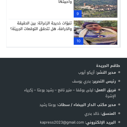
واحببتها
9
تنبؤات خديجة الزغراتة: بين الحقيقة
والخرافة، هل تتحقق التوقعات الجريئة؟
10
طاقم الجريدة
مدير النشر:
أزيكو أيوب
رئيس التحرير:
بدري يوسف
فريق العمل:
ليلى بوقفا – منير نافع – رشيد بوعتا – زكرياء
الإشرة
مدير مكتب الدار البيضاء / سطات:
بوعتا رشيد
المنسق:
خالد بدري
البريد الإلكتروني:
kapress2023@gmail.com