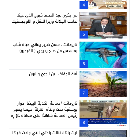
4
من يكون عبد الصمد قيوح الذي عينه
صاحب الجلالة وزيرا للنقل و اللوجيستيك
5
تارودانت : مسن ضرير ينهي حياة شاب
بمسدس من صنع يديوي ( الفيديو)
6
آفة الجفاف بين الجوع والبون
7
تارودانت /جماعة الكدية البيضا: دوار
بوحشبة تحت وطأة العزلة: حينما يصبح
رئيس الجماعة شاهدًا على معاناة دَوّارِه
8
ايت باها: تنالت بلدتي التي ولدت فيها