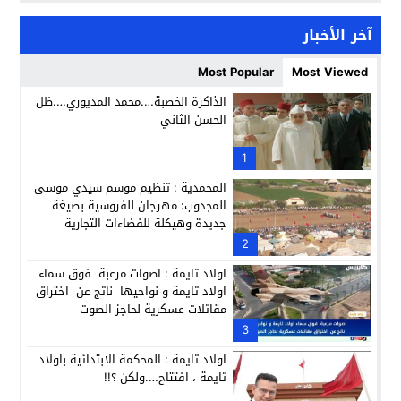
كمال محرر يقود استئنافية تارودانت: مسار قضائي راسخ ورؤية أك
11:33
آخر الأخبار
حبشان وكيلاً عاماً بتارودانت: ترقية جديدة في الحركة القضائية (ب
11:05
Most Popular
Most Viewed
حزب الديمقراطيين الجدد يؤسس منظمتي شباب ونساء الصحراء با
21:28
الذاكرة الخصبة….محمد المديوري….ظل
الحسن الثاني
عطش أولاد تايمة وسياسة “الحبة والقبة”: هل أصبح الماء إنجازاً بط
13:37
انطلاق فعاليات الدورة 12 لمعرض المنتوجات المحلية بأكادير SIPTA (فيديو)
1
12:25
المحمدية : تنظيم موسم سيدي موسى
المجدوب: مهرجان للفروسية بصيغة
جديدة وهيكلة للفضاءات التجارية
2
اولاد تايمة : اصوات مرعبة فوق سماء
اولاد تايمة و نواحيها ناتج عن اختراق
مقاتلات عسكرية لحاجز الصوت
3
اولاد تايمة : المحكمة الابتدائية باولاد
تايمة ، افتتاح….ولكن ؟!!