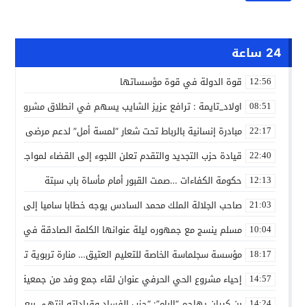
24 ساعة
قوة الدولة في قوة مؤسساتها
12:56
اولاد_تايمة : ترافع عزيز الشايب يسهم في انطلاق مشروع مائي
08:51
مبادرة إنسانية بالرباط تحت شعار “لمسة أمل” لدعم مرضى السرط
22:17
قيادة حزب التجديد والتقدم تعلن اللجوء إلى القضاء لمواجهة ما
22:40
حكومة الكفاءات …صمت القبور أمام مأساة باب سبتة
12:13
صاحب الجلالة الملك محمد السادس يوجه خطابا ساميا إلى الأمة 
21:03
مسلم ينسج مع جمهوره ليلة عنوانها الكلمة الصادقة في مهرجا
10:04
مؤسسة سجلماسة الخاصة للتعليم العتيق… منارة تربوية تجمع بين
18:17
إحياء مشروع الحي الحرفي عنوان لقاء جمع وفد من جمعية التضامن 
14:57
بن كيران يهاجم “البام”: “حزب الفساد وقياداته انتهى ببعضها 
14:24