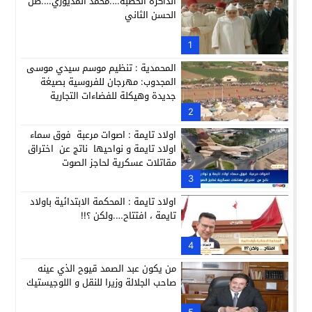
الذاكرة الخصبة….محمد المديوري….ظل
الحسن الثاني
حبشان وكيلاً عاماً بتارودانت: ترقية جديدة في الحركة القضائية (ب
11:05
حزب الديمقراطيين الجدد يؤسس منظمتي شباب ونساء الصحراء با
1
21:28
المحمدية : تنظيم موسم سيدي موسى
المجدوب: مهرجان للفروسية بصيغة
جديدة وهيكلة للفضاءات التجارية
2
اولاد تايمة : اصوات مرعبة فوق سماء
اولاد تايمة و نواحيها ناتج عن اختراق
مقاتلات عسكرية لحاجز الصوت
3
اولاد تايمة : المحكمة الابتدائية باولاد
تايمة ، افتتاح….ولكن ؟!!
4
من يكون عبد الصمد قيوح الذي عينه
صاحب الجلالة وزيرا للنقل و اللوجيستيك