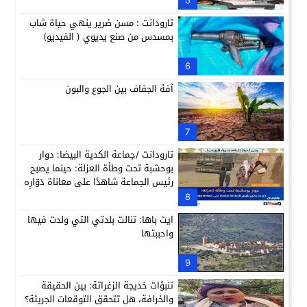
5
تارودانت : مسن ضرير ينهي حياة شاب
بمسدس من صنع يديوي ( الفيديو)
6
آفة الجفاف بين الجوع والبون
7
تارودانت /جماعة الكدية البيضا: دوار
بوحشبة تحت وطأة العزلة: حينما يصبح
رئيس الجماعة شاهدًا على معاناة دَوّارِه
8
ايت باها: تنالت بلدتي التي ولدت فيها
واحببتها
9
تنبؤات خديجة الزغراتة: بين الحقيقة
والخرافة، هل تتحقق التوقعات الجريئة؟