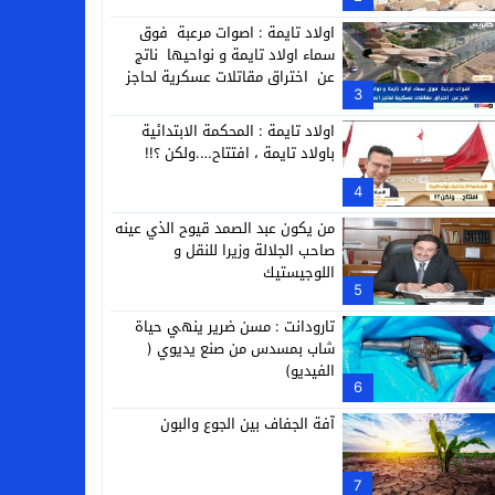
التجارية
اولاد تايمة : اصوات مرعبة فوق
سماء اولاد تايمة و نواحيها ناتج
عن اختراق مقاتلات عسكرية لحاجز
3
الصوت
اولاد تايمة : المحكمة الابتدائية
باولاد تايمة ، افتتاح….ولكن ؟!!
4
من يكون عبد الصمد قيوح الذي عينه
صاحب الجلالة وزيرا للنقل و
اللوجيستيك
5
تارودانت : مسن ضرير ينهي حياة
شاب بمسدس من صنع يديوي (
الفيديو)
6
آفة الجفاف بين الجوع والبون
7