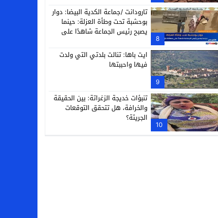
تارودانت /جماعة الكدية البيضا: دوار
بوحشبة تحت وطأة العزلة: حينما
يصبح رئيس الجماعة شاهدًا على
8
معاناة دَوّارِه
ايت باها: تنالت بلدتي التي ولدت
فيها واحببتها
9
تنبؤات خديجة الزغراتة: بين الحقيقة
والخرافة، هل تتحقق التوقعات
الجريئة؟
10