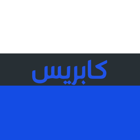
Kapress.ma جريدة إلكترونية تصدر عن شركة Ka Media SARL تم
إنشاء الموقع بواسطة Technopek