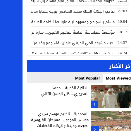
حكومة الكفاءات …صمت القبور أمام مأساة باب سبتة
12:13
صاحب الجلالة الملك محمد السادس يوجه خطابا ساميا إلى الأمة بمناسبة
21:03
مسلم ينسج مع جمهوره ليلة عنوانها الكلمة الصادقة في مهرجان إفرا
10:04
مؤسسة سجلماسة الخاصة للتعليم العتيق… منارة تربوية تجمع بين أصالة
18:17
إحياء مشروع الحي الحرفي عنوان لقاء جمع وفد من جمعية التضامن للحرفيي
14:57
بن كيران يهاجم “البام”: “حزب الفساد وقياداته انتهى ببعضها في الس
14:24
كمال محرر يقود استئنافية تارودانت: مسار قضائي راسخ ورؤية أكاديمية
11:33
خر الأخبار
حبشان وكيلاً عاماً بتارودانت: ترقية جديدة في الحركة القضائية (بورتريه)
11:05
Most Popular
Most Viewed
حزب الديمقراطيين الجدد يؤسس منظمتي شباب ونساء الصحراء بالعيون
21:28
الذاكرة الخصبة….محمد
المديوري….ظل الحسن الثاني
عطش أولاد تايمة وسياسة “الحبة والقبة”: هل أصبح الماء إنجازاً بطولياً؟
13:37
1
انطلاق فعاليات الدورة 12 لمعرض المنتوجات المحلية بأكادير SIPTA (فيديو)
12:25
المحمدية : تنظيم موسم سيدي
موسى المجدوب: مهرجان للفروسية
بصيغة جديدة وهيكلة للفضاءات
2