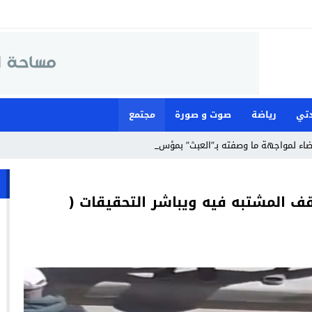
تي
رياضة
صوت و صورة
مجتمع
قضاء لمواجهة ما وصفته بـ”العبث” بمؤسسات الحزب _
قف المشتبه فيه ويباشر التحقيقات (