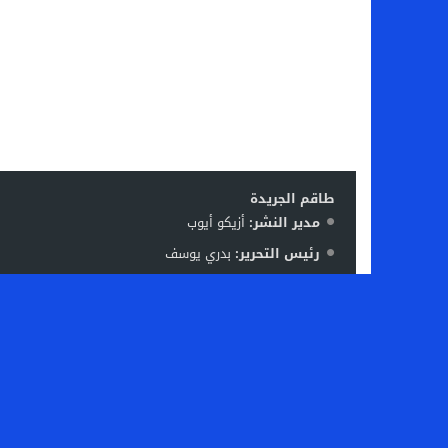
طاقم الجريدة
مدير النشر:
أزيكو أيوب
رئيس التحرير:
بدري يوسف
فريق العمل:
ليلى بوقفا – منير نافع – رشيد بوعتا – زكرياء
الإشرة
مدير مكتب الدار البيضاء / سطات:
بوعتا رشيد
المنسق:
خالد بدري
البريد الإلكتروني:
kapress2023@gmail.com