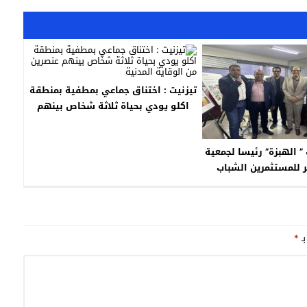
تيزنيت : اختناق جماعي بمطفية بمنطقة
اكلو يودي بحياة ثلاثة شخاص بينهم
عنصرين من الوقاية المدنية
 ” الهبزة” رئيسا لجمعية
ير للمستثمرين الشباب
بـ
*