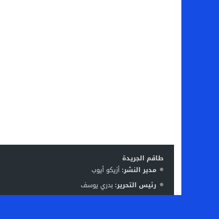
طاقم الجريدة
مدير النشر:
أزيكو أيوب
رئيس التحرير:
بدري يوسف
فريق العمل:
ليلى بوقفا – منير نافع – رشيد بوعتا – زكرياء
الإشرة