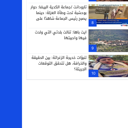
تارودانت /جماعة الكدية البيضا: دوار
بوحشبة تحت وطأة العزلة: حينما
يصبح رئيس الجماعة شاهدًا على
8
معاناة دَوّارِه
ايت باها: تنالت بلدتي التي ولدت
فيها واحببتها
9
تنبؤات خديجة الزغراتة: بين الحقيقة
والخرافة، هل تتحقق التوقعات
الجريئة؟
10