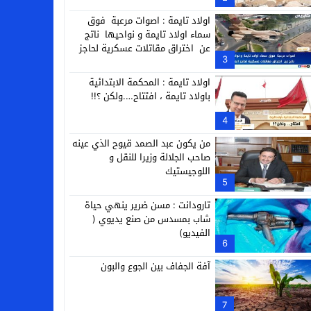
التجارية
اولاد تايمة : اصوات مرعبة فوق
سماء اولاد تايمة و نواحيها ناتج
عن اختراق مقاتلات عسكرية لحاجز
3
الصوت
اولاد تايمة : المحكمة الابتدائية
باولاد تايمة ، افتتاح….ولكن ؟!!
4
من يكون عبد الصمد قيوح الذي عينه
صاحب الجلالة وزيرا للنقل و
اللوجيستيك
5
تارودانت : مسن ضرير ينهي حياة
شاب بمسدس من صنع يديوي (
الفيديو)
6
آفة الجفاف بين الجوع والبون
7