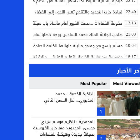
مبادرة إنسانية بالرباط تحت شعار “لمسة أمل” لدعم مرضى السرطان
22:17
قيادة حزب التجديد والتقدم تعلن اللجوء إلى القضاء لمواجهة ما وصفته
22:40
حكومة الكفاءات …صمت القبور أمام مأساة باب سبتة
12:13
صاحب الجلالة الملك محمد السادس يوجه خطابا ساميا إلى الأمة بمناسبة
21:03
مسلم ينسج مع جمهوره ليلة عنوانها الكلمة الصادقة في مهرجان إفرا
10:04
مؤسسة سجلماسة الخاصة للتعليم العتيق… منارة تربوية تجمع بين أصالة
18:17
إحياء مشروع الحي الحرفي عنوان لقاء جمع وفد من جمعية التضامن للحرفيي
14:57
خر الأخبار
بن كيران يهاجم “البام”: “حزب الفساد وقياداته انتهى ببعضها في الس
14:24
Most Popular
Most Viewed
كمال محرر يقود استئنافية تارودانت: مسار قضائي راسخ ورؤية أكاديمية
11:33
الذاكرة الخصبة….محمد
المديوري….ظل الحسن الثاني
حبشان وكيلاً عاماً بتارودانت: ترقية جديدة في الحركة القضائية (بورتريه)
11:05
1
حزب الديمقراطيين الجدد يؤسس منظمتي شباب ونساء الصحراء بالعيون
21:28
المحمدية : تنظيم موسم سيدي
موسى المجدوب: مهرجان للفروسية
بصيغة جديدة وهيكلة للفضاءات
2