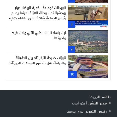
تارودانت /جماعة الكدية البيضا: دوار
بوحشبة تحت وطأة العزلة: حينما يصبح
رئيس الجماعة شاهدًا على معاناة دَوّارِه
8
ايت باها: تنالت بلدتي التي ولدت فيها
واحببتها
9
تنبؤات خديجة الزغراتة: بين الحقيقة
والخرافة، هل تتحقق التوقعات الجريئة؟
10
طاقم الجريدة
مدير النشر:
أزيكو أيوب
رئيس التحرير:
بدري يوسف