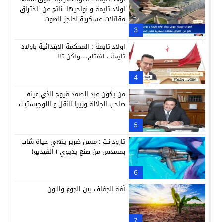
اولاد تايمة و نواحيها ناتج عن اختراق
مقاتلات عسكرية لحاجز الصوت
3
اولاد تايمة : المحكمة الابتدائية باولاد
تايمة ، افتتاح….ولكن ؟!!
4
من يكون عبد الصمد قيوح الذي عينه
صاحب الجلالة وزيرا للنقل و اللوجيستيك
5
تارودانت : مسن ضرير ينهي حياة شاب
بمسدس من صنع يديوي ( الفيديو)
6
آفة الجفاف بين الجوع والبون
7