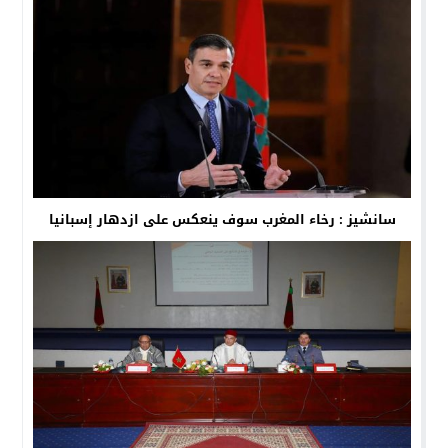
سانشيز : رخاء المغرب سوف ينعكس على ازدهار إسبانيا