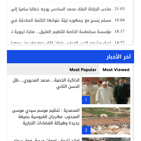
صاحب الجلالة الملك محمد السادس يوجه خطابا ساميا إلى الأمة 
21:03
مسلم ينسج مع جمهوره ليلة عنوانها الكلمة الصادقة في مهرجا
10:04
مؤسسة سجلماسة الخاصة للتعليم العتيق… منارة تربوية تجمع بين
18:17
إحياء مشروع الحي الحرفي عنوان لقاء جمع وفد من جمعية التضامن 
14:57
بن كيران يهاجم “البام”: “حزب الفساد وقياداته انتهى ببعضها 
14:24
آخر الأخبار
كمال محرر يقود استئنافية تارودانت: مسار قضائي راسخ ورؤية أك
11:33
Most Popular
Most Viewed
حبشان وكيلاً عاماً بتارودانت: ترقية جديدة في الحركة القضائية (ب
11:05
الذاكرة الخصبة….محمد المديوري….ظل
الحسن الثاني
حزب الديمقراطيين الجدد يؤسس منظمتي شباب ونساء الصحراء با
21:28
عطش أولاد تايمة وسياسة “الحبة والقبة”: هل أصبح الماء إنجازاً بط
1
13:37
المحمدية : تنظيم موسم سيدي موسى
المجدوب: مهرجان للفروسية بصيغة
جديدة وهيكلة للفضاءات التجارية
2
اولاد تايمة : اصوات مرعبة فوق سماء