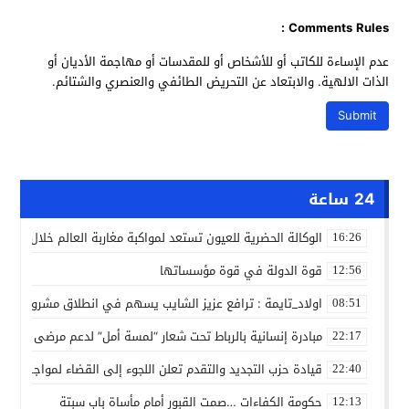
Comments Rules :
عدم الإساءة للكاتب أو للأشخاص أو للمقدسات أو مهاجمة الأديان أو
الذات الالهية. والابتعاد عن التحريض الطائفي والعنصري والشتائم.
24 ساعة
الوكالة الحضرية للعيون تستعد لمواكبة مغاربة العالم خلال مقا
16:26
قوة الدولة في قوة مؤسساتها
12:56
اولاد_تايمة : ترافع عزيز الشايب يسهم في انطلاق مشروع مائي
08:51
مبادرة إنسانية بالرباط تحت شعار “لمسة أمل” لدعم مرضى السرط
22:17
قيادة حزب التجديد والتقدم تعلن اللجوء إلى القضاء لمواجهة ما
22:40
حكومة الكفاءات …صمت القبور أمام مأساة باب سبتة
12:13