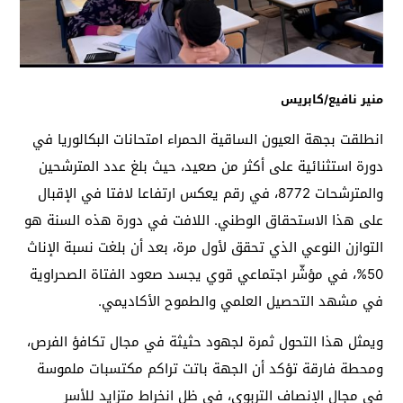
منير نافيع/كابريس
انطلقت بجهة العيون الساقية الحمراء امتحانات البكالوريا في
دورة استثنائية على أكثر من صعيد، حيث بلغ عدد المترشحين
والمترشحات 8772، في رقم يعكس ارتفاعا لافتا في الإقبال
على هذا الاستحقاق الوطني. اللافت في دورة هذه السنة هو
التوازن النوعي الذي تحقق لأول مرة، بعد أن بلغت نسبة الإناث
50%، في مؤشّر اجتماعي قوي يجسد صعود الفتاة الصحراوية
في مشهد التحصيل العلمي والطموح الأكاديمي.
ويمثل هذا التحول ثمرة لجهود حثيثة في مجال تكافؤ الفرص،
ومحطة فارقة تؤكد أن الجهة باتت تراكم مكتسبات ملموسة
في مجال الإنصاف التربوي، في ظل انخراط متزايد للأسر