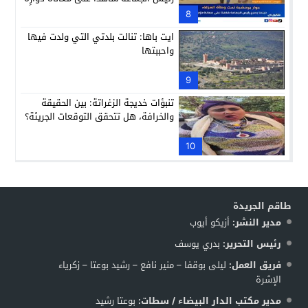
8
ايت باها: تنالت بلدتي التي ولدت فيها
واحببتها
9
تنبؤات خديجة الزغراتة: بين الحقيقة
والخرافة، هل تتحقق التوقعات الجريئة؟
10
طاقم الجريدة
مدير النشر:
أزيكو أيوب
رئيس التحرير:
بدري يوسف
فريق العمل:
ليلى بوقفا – منير نافع – رشيد بوعتا – زكرياء
الإشرة
مدير مكتب الدار البيضاء / سطات:
بوعتا رشيد