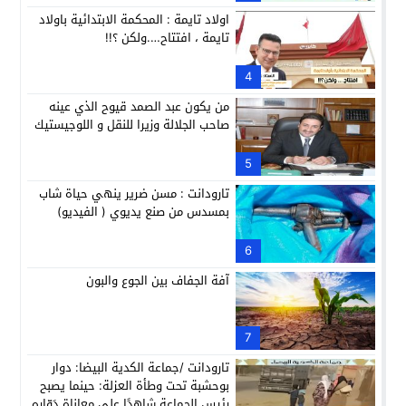
اولاد تايمة : المحكمة الابتدائية باولاد
تايمة ، افتتاح….ولكن ؟!!
4
من يكون عبد الصمد قيوح الذي عينه
صاحب الجلالة وزيرا للنقل و اللوجيستيك
5
تارودانت : مسن ضرير ينهي حياة شاب
بمسدس من صنع يديوي ( الفيديو)
6
آفة الجفاف بين الجوع والبون
7
تارودانت /جماعة الكدية البيضا: دوار
بوحشبة تحت وطأة العزلة: حينما يصبح
رئيس الجماعة شاهدًا على معاناة دَوّارِه