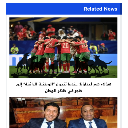
Related News
هؤلاء هم أعداؤنا: عندما تتحول “الوطنية الزائفة” إلى
خنجر في ظهر الوطن