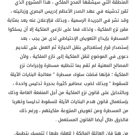
المنطقة التي سيشقها المحج الملكي ، هذا المشروع الذي
تقرر تدشينه في عهد الصدر الأعظم إدريس البصري وزبانيته ،
وقد نشر في الجريدة الرسمية ، وبذلك فإلإعلان عنه يعد بمثابة
مقرر نزع الملكية ، ولذلك فما على نازعي الملكية إلا أن يسلكوا
المسطرة بإيداع التعويض الإحتياطي لدى من يجب ، بعد
إستصدار قرار إستعجالي بنقل الحيازة ثم العمل على تقديم
دعوى في الموضوع لنقل الملكية إلى نازع الملكية ، ولأن
المصالح المعنية لم تقم بما تتطلبه مسطرة وإجراءات نزع
الملكية ؛ فإنها فضلت سلوك مسطرة ” معالجة البنايات الآيلة
للسقوط ” وبذلك لضرب عصافير كثيرة بحجرة تدليس واحدة ،
وبالتحايل على قانون نزع الملكية من أجل المنفعة العامة وذلك
بإستعمال قانون هدم البنايات الآيلة للسقوط تدليسا وتهربا
من المسطرة ومن تعويض المنزوعة ملكيتهم ، ورغم ذلك
فالخرق طال أيضا القانون المستعمل .
من هنا فإن العائلة المالكة ( للعقار طبعا ) تتمسك بتطبيق