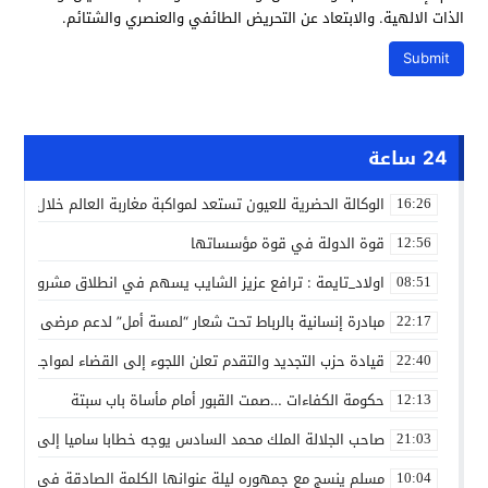
الذات الالهية. والابتعاد عن التحريض الطائفي والعنصري والشتائم.
24 ساعة
الوكالة الحضرية للعيون تستعد لمواكبة مغاربة العالم خلال مقا
16:26
قوة الدولة في قوة مؤسساتها
12:56
اولاد_تايمة : ترافع عزيز الشايب يسهم في انطلاق مشروع مائي
08:51
مبادرة إنسانية بالرباط تحت شعار “لمسة أمل” لدعم مرضى السرط
22:17
قيادة حزب التجديد والتقدم تعلن اللجوء إلى القضاء لمواجهة ما
22:40
حكومة الكفاءات …صمت القبور أمام مأساة باب سبتة
12:13
صاحب الجلالة الملك محمد السادس يوجه خطابا ساميا إلى الأمة 
21:03
مسلم ينسج مع جمهوره ليلة عنوانها الكلمة الصادقة في مهرجا
10:04