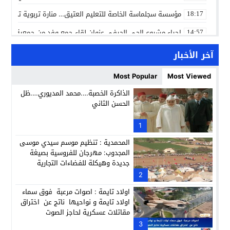
مؤسسة سجلماسة الخاصة للتعليم العتيق… منارة تربوية تجمع بين
18:17
إحياء مشروع الحي الحرفي عنوان لقاء جمع وفد من جمعية التضامن 
14:57
بن كيران يهاجم “البام”: “حزب الفساد وقياداته انتهى ببعضها 
14:24
آخر الأخبار
كمال محرر يقود استئنافية تارودانت: مسار قضائي راسخ ورؤية أك
11:33
Most Popular
Most Viewed
حبشان وكيلاً عاماً بتارودانت: ترقية جديدة في الحركة القضائية (ب
11:05
الذاكرة الخصبة….محمد المديوري….ظل
الحسن الثاني
حزب الديمقراطيين الجدد يؤسس منظمتي شباب ونساء الصحراء با
21:28
عطش أولاد تايمة وسياسة “الحبة والقبة”: هل أصبح الماء إنجازاً بط
1
13:37
المحمدية : تنظيم موسم سيدي موسى
المجدوب: مهرجان للفروسية بصيغة
جديدة وهيكلة للفضاءات التجارية
2
اولاد تايمة : اصوات مرعبة فوق سماء
اولاد تايمة و نواحيها ناتج عن اختراق
مقاتلات عسكرية لحاجز الصوت
3