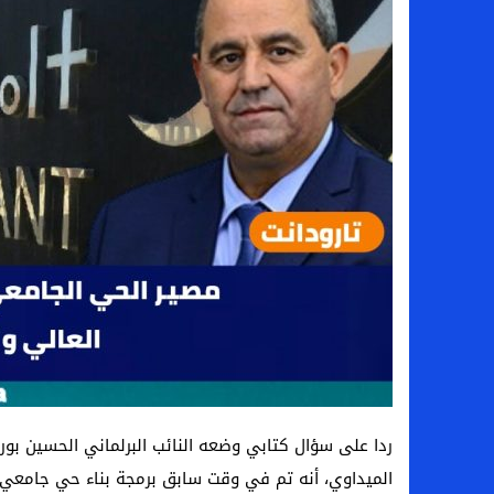
ردا على سؤال كتابي وضعه النائب البرلماني الحسين بورح