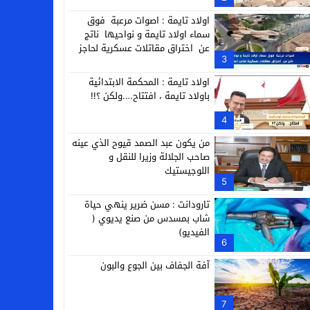
التجارية
اولاد تايمة : اصوات مرعبة فوق
سماء اولاد تايمة و نواحيها ناتج
عن اختراق مقاتلات عسكرية لحاجز
3
الصوت
اولاد تايمة : المحكمة الابتدائية
باولاد تايمة ، افتتاح….ولكن ؟!!
4
من يكون عبد الصمد قيوح الذي عينه
صاحب الجلالة وزيرا للنقل و
اللوجيستيك
5
تارودانت : مسن ضرير ينهي حياة
شاب بمسدس من صنع يديوي (
الفيديو)
6
آفة الجفاف بين الجوع والبون
7