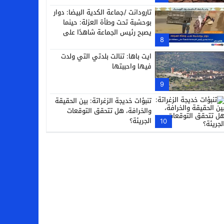
تارودانت /جماعة الكدية البيضا: دوار
بوحشبة تحت وطأة العزلة: حينما
يصبح رئيس الجماعة شاهدًا على
8
معاناة دَوّارِه
ايت باها: تنالت بلدتي التي ولدت
فيها واحببتها
9
تنبؤات خديجة الزغراتة: بين الحقيقة
والخرافة، هل تتحقق التوقعات
الجريئة؟
10